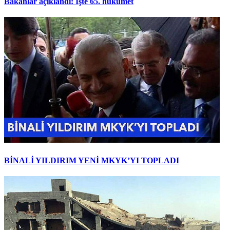
Bakanlar açıklandı: İşte 65. hükümet
BİNALİ YILDIRIM YENİ MKYK’YI TOPLADI