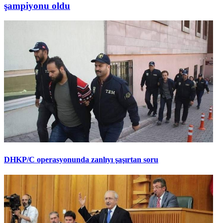
şampiyonu oldu
DHKP/C operasyonunda zanlıyı şaşırtan soru