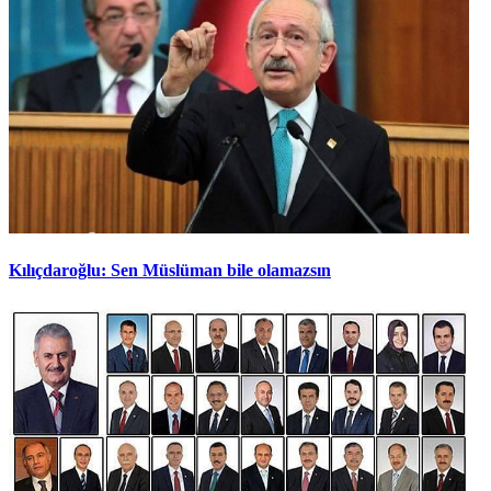
Kılıçdaroğlu: Sen Müslüman bile olamazsın