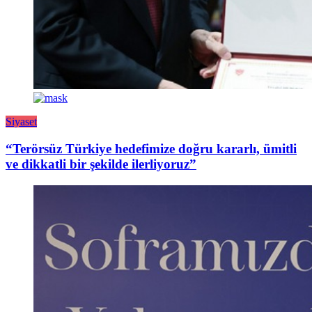
Siyaset
“Terörsüz Türkiye hedefimize doğru kararlı, ümitli
ve dikkatli bir şekilde ilerliyoruz”