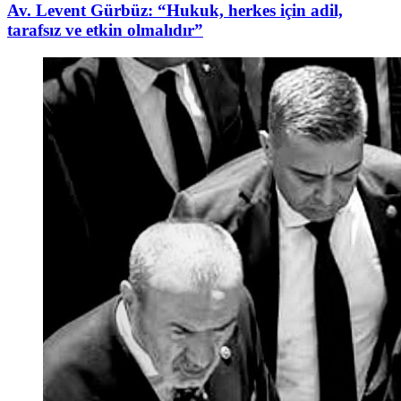
Av. Levent Gürbüz: “Hukuk, herkes için adil,
tarafsız ve etkin olmalıdır”