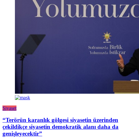
Siyaset
“Terörün karanlık gölgesi siyasetin üzerinden
çekildikçe siyasetin demokratik alanı daha da
genişleyecektir”