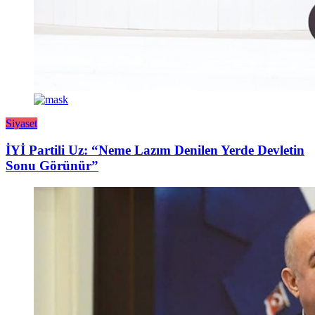
Siyaset
İYİ Partili Uz: “Neme Lazım Denilen Yerde Devletin
Sonu Görünür”