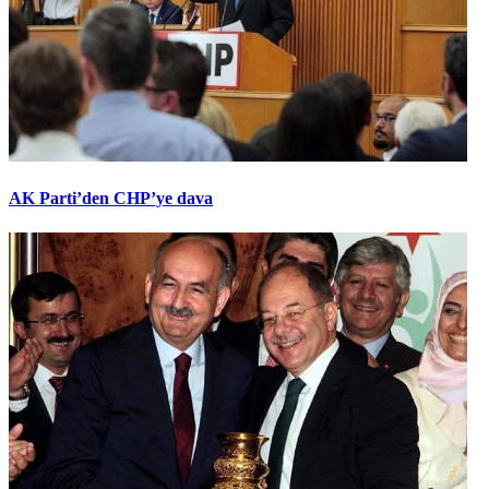
AK Parti’den CHP’ye dava