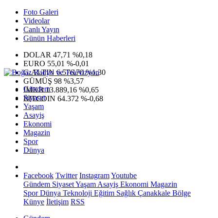
Foto Galeri
Videolar
Canlı Yayın
Günün Haberleri
DOLAR
47,71
%0,18
EURO
55,01
%-0,01
G.ALTIN
6.576,70
%1,30
GÜMÜŞ
98
%3,57
Gündem
IMKB
13.889,16
%0,65
Siyaset
BITCOIN
64.372
%-0,68
Yaşam
Asayiş
Ekonomi
Magazin
Spor
Dünya
Facebook
Twitter
Instagram
Youtube
Gündem
Siyaset
Yaşam
Asayiş
Ekonomi
Magazin
Spor
Dünya
Teknoloji
Eğitim
Sağlık
Çanakkale Bölge
Künye
İletişim
RSS