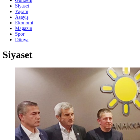
Gündem
Siyaset
Yaşam
Asayiş
Ekonomi
Magazin
Spor
Dünya
Siyaset