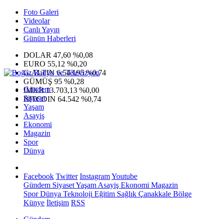
Foto Galeri
Videolar
Canlı Yayın
Günün Haberleri
DOLAR
47,60
%0,08
EURO
55,12
%0,20
G.ALTIN
6.543,95
%0,74
GÜMÜŞ
95
%0,28
Gündem
IMKB
13.703,13
%0,00
Siyaset
BITCOIN
64.542
%0,74
Yaşam
Asayiş
Ekonomi
Magazin
Spor
Dünya
Facebook
Twitter
Instagram
Youtube
Gündem
Siyaset
Yaşam
Asayiş
Ekonomi
Magazin
Spor
Dünya
Teknoloji
Eğitim
Sağlık
Çanakkale Bölge
Künye
İletişim
RSS