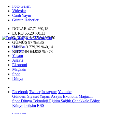
Foto Galeri
Videolar
Canlı Yayın
Günün Haberleri
DOLAR
47,71
%0,18
EURO
55,20
%0,33
G.ALTIN
6.655,04
%2,50
GÜMÜŞ
97
%3,36
Gündem
IMKB
13.779,39
%-0,14
Siyaset
BITCOIN
64.958
%0,73
Yaşam
Asayiş
Ekonomi
Magazin
Spor
Dünya
Facebook
Twitter
Instagram
Youtube
Gündem
Siyaset
Yaşam
Asayiş
Ekonomi
Magazin
Spor
Dünya
Teknoloji
Eğitim
Sağlık
Çanakkale Bölge
Künye
İletişim
RSS