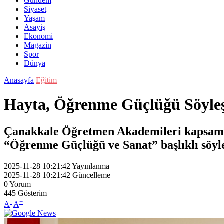
Gündem
Siyaset
Yaşam
Asayiş
Ekonomi
Magazin
Spor
Dünya
Anasayfa
Eğitim
Hayta, Öğrenme Güçlüğü Söyleşi
Çanakkale Öğretmen Akademileri kapsamında
“Öğrenme Güçlüğü ve Sanat” başlıklı söyleşi
2025-11-28 10:21:42
Yayınlanma
2025-11-28 10:21:42
Güncelleme
0
Yorum
445
Gösterim
-
+
A
A