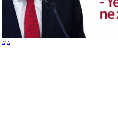
-
+
A
A