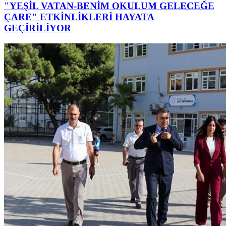
"YEŞİL VATAN-BENİM OKULUM GELECEĞE
ÇARE" ETKİNLİKLERİ HAYATA
GEÇİRİLİYOR