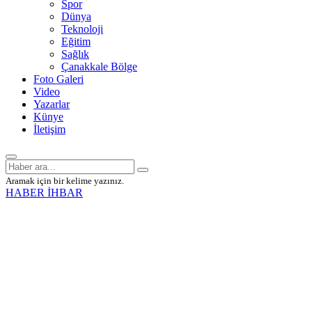
Spor
Dünya
Teknoloji
Eğitim
Sağlık
Çanakkale Bölge
Foto Galeri
Video
Yazarlar
Künye
İletişim
Aramak için bir kelime yazınız.
HABER İHBAR