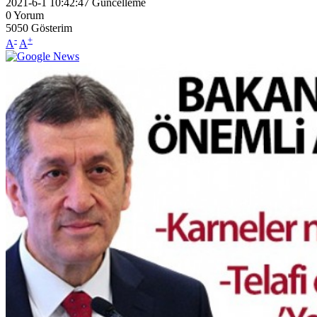
2021-6-1 10:42:47
Güncelleme
0
Yorum
5050
Gösterim
-
+
A
A