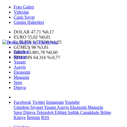
Foto Galeri
Videolar
Canlı Yayın
Günün Haberleri
DOLAR
47,71
%0,17
EURO
55,02
%0,01
G.ALTIN
6.573,58
%1,25
GÜMÜŞ
98
%3,81
Gündem
IMKB
13.881,78
%0,60
Siyaset
BITCOIN
64.316
%-0,77
Yaşam
Asayiş
Ekonomi
Magazin
Spor
Dünya
Facebook
Twitter
Instagram
Youtube
Gündem
Siyaset
Yaşam
Asayiş
Ekonomi
Magazin
Spor
Dünya
Teknoloji
Eğitim
Sağlık
Çanakkale Bölge
Künye
İletişim
RSS