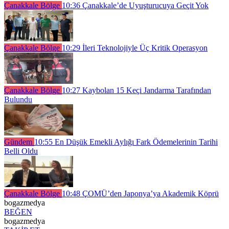
Çanakkale Bölge
10:36
Çanakkale’de Uyuşturucuya Geçit Yok
Çanakkale Bölge
10:29
İleri Teknolojiyle Üç Kritik Operasyon
Çanakkale Bölge
10:27
Kaybolan 15 Keçi Jandarma Tarafından
Bulundu
Gündem
10:55
En Düşük Emekli Aylığı Fark Ödemelerinin Tarihi
Belli Oldu
Çanakkale Bölge
10:48
ÇOMÜ’den Japonya’ya Akademik Köprü
bogazmedya
BEĞEN
bogazmedya