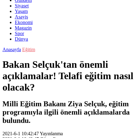
Gündem
Siyaset
Yaşam
Asayiş
Ekonomi
Magazin
Spor
Dünya
Anasayfa
Eğitim
Bakan Selçuk'tan önemli
açıklamalar! Telafi eğitim nasıl
olacak?
Milli Eğitim Bakanı Ziya Selçuk, eğitim
programıyla ilgili önemli açıklamalarda
bulundu.
2021-6-1 10:42:47
Yayınlanma