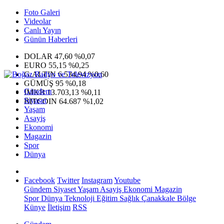
Foto Galeri
Videolar
Canlı Yayın
Günün Haberleri
DOLAR
47,60
%0,07
EURO
55,15
%0,25
G.ALTIN
6.534,94
%0,60
GÜMÜŞ
95
%0,18
Gündem
IMKB
13.703,13
%0,11
Siyaset
BITCOIN
64.687
%1,02
Yaşam
Asayiş
Ekonomi
Magazin
Spor
Dünya
Facebook
Twitter
Instagram
Youtube
Gündem
Siyaset
Yaşam
Asayiş
Ekonomi
Magazin
Spor
Dünya
Teknoloji
Eğitim
Sağlık
Çanakkale Bölge
Künye
İletişim
RSS