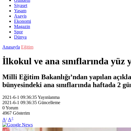
Gündem
Siyaset
Yaşam
Asayiş
Ekonomi
Magazin
Spor
Dünya
Anasayfa
Eğitim
İlkokul ve ana sınıflarında yüz 
Milli Eğitim Bakanlığı’ndan yapılan açık
bünyesindeki ana sınıflarında haftada 2 gü
2021-6-1 09:36:35
Yayınlanma
2021-6-1 09:36:35
Güncelleme
0
Yorum
4967
Gösterim
-
+
A
A