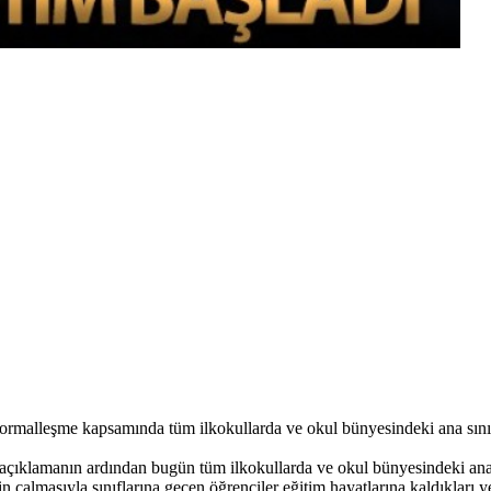
ormalleşme kapsamında tüm ilkokullarda ve okul bünyesindeki ana sınıf
çıklamanın ardından bugün tüm ilkokullarda ve okul bünyesindeki ana s
in çalmasıyla sınıflarına geçen öğrenciler eğitim hayatlarına kaldıkları 