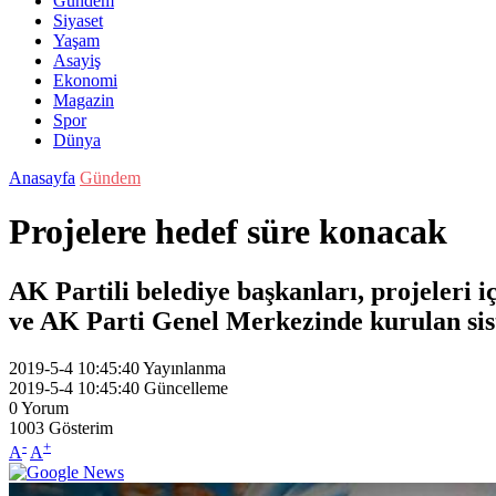
Gündem
Siyaset
Yaşam
Asayiş
Ekonomi
Magazin
Spor
Dünya
Anasayfa
Gündem
Projelere hedef süre konacak
AK Partili belediye başkanları, projeleri iç
ve AK Parti Genel Merkezinde kurulan sis
2019-5-4 10:45:40
Yayınlanma
2019-5-4 10:45:40
Güncelleme
0
Yorum
1003
Gösterim
-
+
A
A