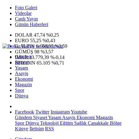
Foto Galeri
Videolar
Canlı Yayın
Günün Haberleri
DOLAR
47,74
%0,25
EURO
55,25
%0,43
G.ALTIN
6.660,55
%2,59
GÜMÜŞ
98
%3,57
Gündem
IMKB
13.779,39
%-0,14
Siyaset
BITCOIN
65.105
%0,71
Yaşam
Asayiş
Ekonomi
Magazin
Spor
Dünya
Facebook
Twitter
Instagram
Youtube
Gündem
Siyaset
Yaşam
Asayiş
Ekonomi
Magazin
Spor
Dünya
Teknoloji
Eğitim
Sağlık
Çanakkale Bölge
Künye
İletişim
RSS