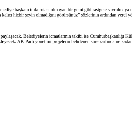
ediye başkanı tıpkı rotası olmayan bir gemi gibi rastgele savrulmaya
 da kalıcı hiçbir şeyin olmadığını görürsünüz” sözlerinin ardından yerel
rla paylaşacak. Belediyelerin icraatlarının takibi ise Cumhurbaşkanlığı
kleyecek. AK Parti yönetimi projelerin belirlenen süre zarfında ne kadar