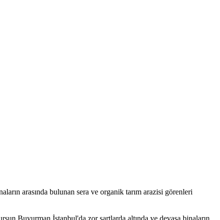
ların arasında bulunan sera ve organik tarım arazisi görenleri
ursun Buyurman İstanbul'da zor şartlarda altında ve devasa binaların