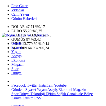
Foto Galeri
Videolar
Canlı Yayın
Günün Haberleri
DOLAR
47,71
%0,17
EURO
55,20
%0,35
G.ALTIN
6.669,65
%2,73
GÜMÜŞ
97
%3,42
Gündem
IMKB
13.779,39
%-0,14
Siyaset
BITCOIN
64.994
%0,24
Yaşam
Asayiş
Ekonomi
Magazin
Spor
Dünya
Facebook
Twitter
Instagram
Youtube
Gündem
Siyaset
Yaşam
Asayiş
Ekonomi
Magazin
Spor
Dünya
Teknoloji
Eğitim
Sağlık
Çanakkale Bölge
Künye
İletişim
RSS