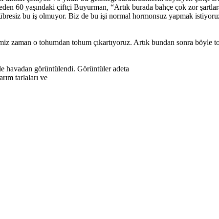
ade eden 60 yaşındaki çiftçi Buyurman, “Artık burada bahçe çok zor şartla
bresiz bu iş olmuyor. Biz de bu işi normal hormonsuz yapmak istiyor
imiz zaman o tohumdan tohum çıkartıyoruz. Artık bundan sonra böyle to
ile havadan görüntülendi. Görüntüler adeta
arım tarlaları ve