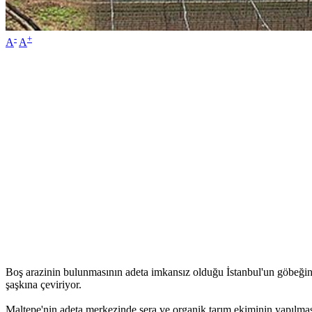
-
+
A
A
Boş arazinin bulunmasının adeta imkansız olduğu İstanbul'un göbeğinde
şaşkına çeviriyor.
Maltepe'nin adeta merkezinde sera ve organik tarım ekiminin yapılması