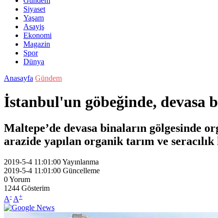
Gündem
Siyaset
Yaşam
Asayiş
Ekonomi
Magazin
Spor
Dünya
Anasayfa
Gündem
İstanbul'un göbeğinde, devasa b
Maltepe’de devasa binaların gölgesinde org
arazide yapılan organik tarım ve seracılık
2019-5-4 11:01:00
Yayınlanma
2019-5-4 11:01:00
Güncelleme
0
Yorum
1244
Gösterim
-
+
A
A