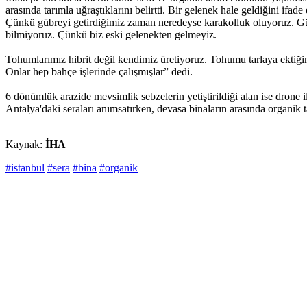
arasında tarımla uğraştıklarını belirtti. Bir gelenek hale geldiğini if
Çünkü gübreyi getirdiğimiz zaman neredeyse karakolluk oluyoruz. Gü
bilmiyoruz. Çünkü biz eski gelenekten gelmeyiz.
Tohumlarımız hibrit değil kendimiz üretiyoruz. Tohumu tarlaya ektiğ
Onlar hep bahçe işlerinde çalışmışlar” dedi.
6 dönümlük arazide mevsimlik sebzelerin yetiştirildiği alan ise drone 
Antalya'daki seraları anımsatırken, devasa binaların arasında organik t
Kaynak:
İHA
#istanbul
#sera
#bina
#organik