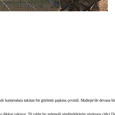
 kameralara takılan bir görüntü şaşkına çevirdi. Maltepe'de devasa bina
 dikkat çekiyor. 70 yıldır bu geleneği sürdürdüklerin söyleyen çiftçi D