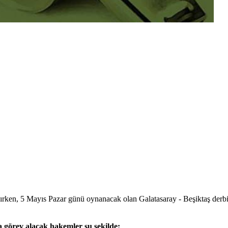
ırken, 5 Mayıs Pazar günü oynanacak olan Galatasaray - Beşiktaş derbisi
 görev alacak hakemler şu şekilde: