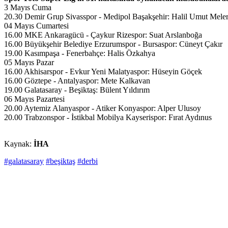
3 Mayıs Cuma
20.30 Demir Grup Sivasspor - Medipol Başakşehir: Halil Umut Mele
04 Mayıs Cumartesi
16.00 MKE Ankaragücü - Çaykur Rizespor: Suat Arslanboğa
16.00 Büyükşehir Belediye Erzurumspor - Bursaspor: Cüneyt Çakır
19.00 Kasımpaşa - Fenerbahçe: Halis Özkahya
05 Mayıs Pazar
16.00 Akhisarspor - Evkur Yeni Malatyaspor: Hüseyin Göçek
16.00 Göztepe - Antalyaspor: Mete Kalkavan
19.00 Galatasaray - Beşiktaş: Bülent Yıldırım
06 Mayıs Pazartesi
20.00 Aytemiz Alanyaspor - Atiker Konyaspor: Alper Ulusoy
20.00 Trabzonspor - İstikbal Mobilya Kayserispor: Fırat Aydınus
Kaynak:
İHA
#galatasaray
#beşiktaş
#derbi