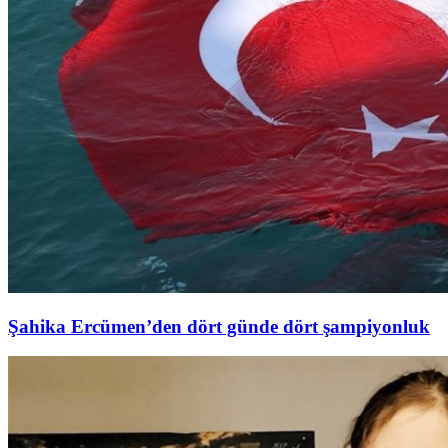
Şahika Ercümen’den dört günde dört şampiyonluk