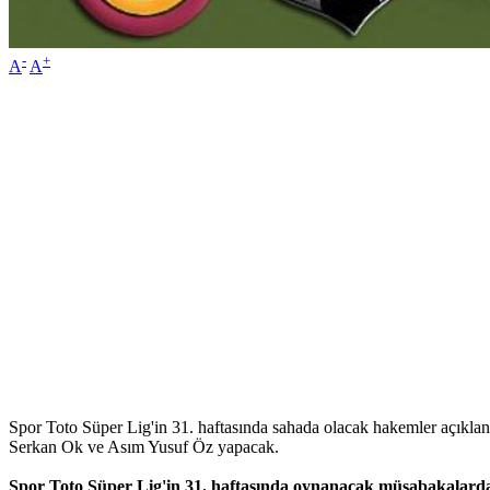
-
+
A
A
Spor Toto Süper Lig'in 31. haftasında sahada olacak hakemler açıklan
Serkan Ok ve Asım Yusuf Öz yapacak.
Spor Toto Süper Lig'in 31. haftasında oynanacak müsabakalarda