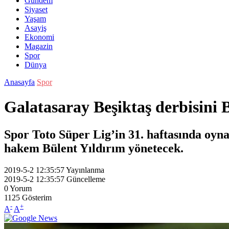
Gündem
Siyaset
Yaşam
Asayiş
Ekonomi
Magazin
Spor
Dünya
Anasayfa
Spor
Galatasaray Beşiktaş derbisini 
Spor Toto Süper Lig’in 31. haftasında oyn
hakem Bülent Yıldırım yönetecek.
2019-5-2 12:35:57
Yayınlanma
2019-5-2 12:35:57
Güncelleme
0
Yorum
1125
Gösterim
-
+
A
A