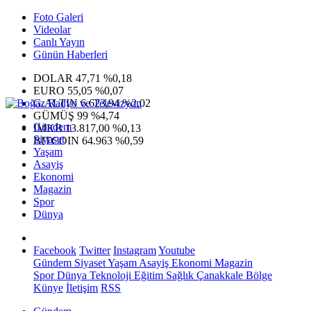
Foto Galeri
Videolar
Canlı Yayın
Günün Haberleri
DOLAR
47,71
%0,18
EURO
55,05
%0,07
G.ALTIN
6.623,94
%2,02
GÜMÜŞ
99
%4,74
Gündem
IMKB
13.817,00
%0,13
Siyaset
BITCOIN
64.963
%0,59
Yaşam
Asayiş
Ekonomi
Magazin
Spor
Dünya
Facebook
Twitter
Instagram
Youtube
Gündem
Siyaset
Yaşam
Asayiş
Ekonomi
Magazin
Spor
Dünya
Teknoloji
Eğitim
Sağlık
Çanakkale Bölge
Künye
İletişim
RSS