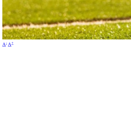
-
+
A
A