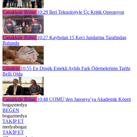
Çanakkale Bölge
10:29
İleri Teknolojiyle Üç Kritik Operasyon
Çanakkale Bölge
10:27
Kaybolan 15 Keçi Jandarma Tarafından
Bulundu
Gündem
10:55
En Düşük Emekli Aylığı Fark Ödemelerinin Tarihi
Belli Oldu
Çanakkale Bölge
10:48
ÇOMÜ’den Japonya’ya Akademik Köprü
bogazmedya
BEĞEN
bogazmedya
TAKİP ET
medyabogaz
TAKİP ET