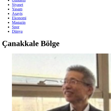
Gündem
Siyaset
Yaşam
Asayiş
Ekonomi
Magazin
Spor
Dünya
Çanakkale Bölge