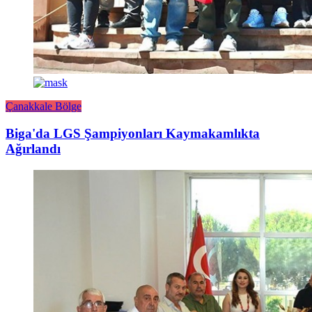
Çanakkale Bölge
Biga'da LGS Şampiyonları Kaymakamlıkta
Ağırlandı