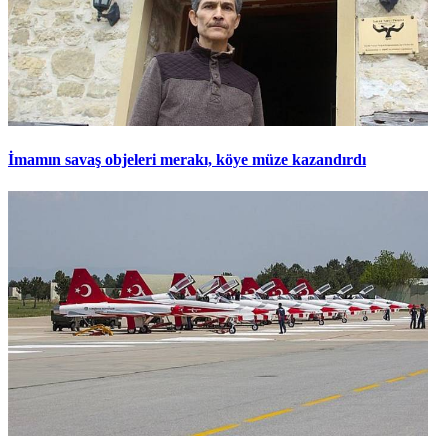
İmamın savaş objeleri merakı, köye müze kazandırdı