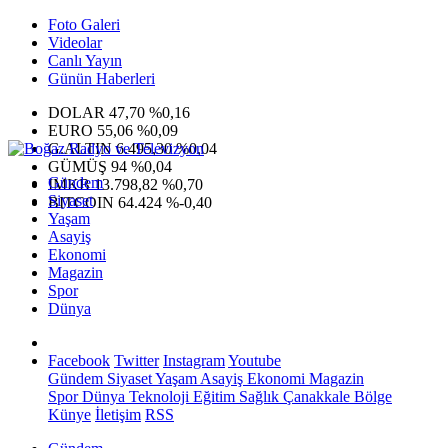
Foto Galeri
Videolar
Canlı Yayın
Günün Haberleri
DOLAR
47,70
%0,16
EURO
55,06
%0,09
G.ALTIN
6.495,30
%0,04
GÜMÜŞ
94
%0,04
Gündem
IMKB
13.798,82
%0,70
Siyaset
BITCOIN
64.424
%-0,40
Yaşam
Asayiş
Ekonomi
Magazin
Spor
Dünya
Facebook
Twitter
Instagram
Youtube
Gündem
Siyaset
Yaşam
Asayiş
Ekonomi
Magazin
Spor
Dünya
Teknoloji
Eğitim
Sağlık
Çanakkale Bölge
Künye
İletişim
RSS