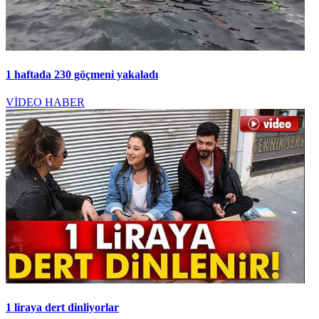
1 haftada 230 göçmeni yakaladı
VİDEO HABER
1 liraya dert dinliyorlar