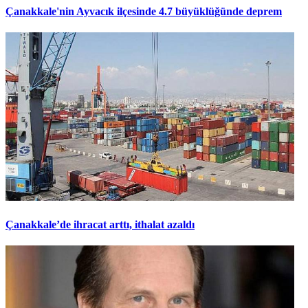
Çanakkale'nin Ayvacık ilçesinde 4.7 büyüklüğünde deprem
Çanakkale’de ihracat arttı, ithalat azaldı