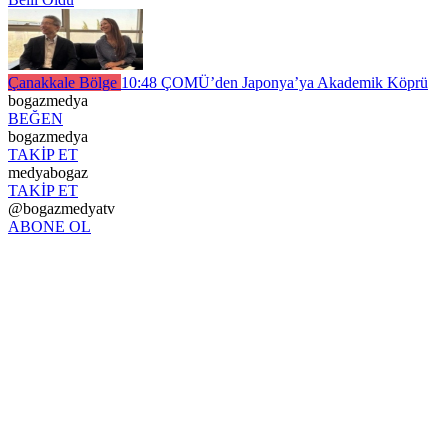
Çanakkale Bölge
10:48
ÇOMÜ’den Japonya’ya Akademik Köprü
bogazmedya
BEĞEN
bogazmedya
TAKİP ET
medyabogaz
TAKİP ET
@bogazmedyatv
ABONE OL