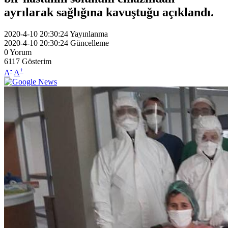
ayrılarak sağlığına kavuştuğu açıklandı.
2020-4-10 20:30:24
Yayınlanma
2020-4-10 20:30:24
Güncelleme
0
Yorum
6117
Gösterim
-
+
A
A