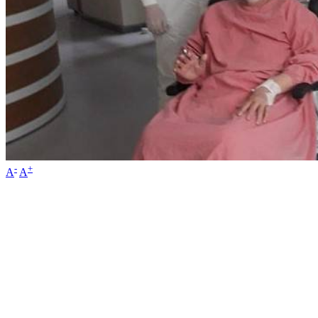
-
+
A
A