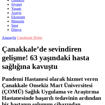
Gündem
Siyaset
Yaşam
Asayiş
Ekonomi
Magazin
Spor
Dünya
Anasayfa
Çanakkale Bölge
Çanakkale’de sevindiren
gelişme! 63 yaşındaki hasta
sağlığına kavuştu
Pandemi Hastanesi olarak hizmet veren
Çanakkale Onsekiz Mart Üniversitesi
(ÇOMÜ) Sağlık Uygulama ve Araştırma
Hastanesinde başarılı tedavinin ardından
bir hastanın solunum cihazından