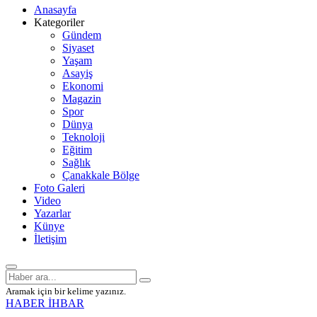
Anasayfa
Kategoriler
Gündem
Siyaset
Yaşam
Asayiş
Ekonomi
Magazin
Spor
Dünya
Teknoloji
Eğitim
Sağlık
Çanakkale Bölge
Foto Galeri
Video
Yazarlar
Künye
İletişim
Aramak için bir kelime yazınız.
HABER İHBAR