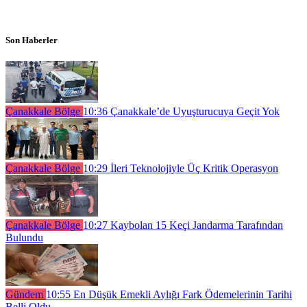
Son Haberler
Çanakkale Bölge
10:36
Çanakkale’de Uyuşturucuya Geçit Yok
Çanakkale Bölge
10:29
İleri Teknolojiyle Üç Kritik Operasyon
Çanakkale Bölge
10:27
Kaybolan 15 Keçi Jandarma Tarafından
Bulundu
Gündem
10:55
En Düşük Emekli Aylığı Fark Ödemelerinin Tarihi
Belli Oldu