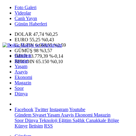
Foto Galeri
Videolar
Canlı Yayın
Günün Haberleri
DOLAR
47,74
%0,25
EURO
55,25
%0,43
G.ALTIN
6.660,55
%2,59
GÜMÜŞ
98
%3,57
Gündem
IMKB
13.779,39
%-0,14
Siyaset
BITCOIN
65.150
%0,10
Yaşam
Asayiş
Ekonomi
Magazin
Spor
Dünya
Facebook
Twitter
Instagram
Youtube
Gündem
Siyaset
Yaşam
Asayiş
Ekonomi
Magazin
Spor
Dünya
Teknoloji
Eğitim
Sağlık
Çanakkale Bölge
Künye
İletişim
RSS