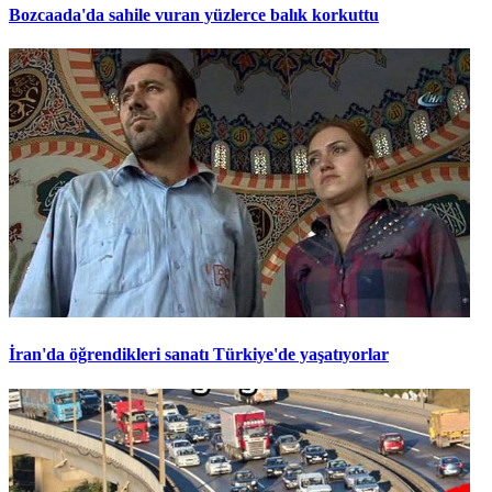
Bozcaada'da sahile vuran yüzlerce balık korkuttu
İran'da öğrendikleri sanatı Türkiye'de yaşatıyorlar