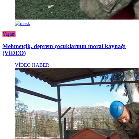
Yaşam
Mehmetçik, deprem çocuklarının moral kaynağı
(VİDEO)
VİDEO HABER