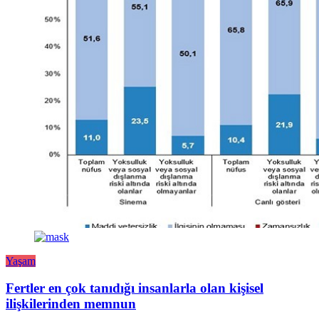
Yaşam
Fertler en çok tanıdığı insanlarla olan kişisel
ilişkilerinden memnun