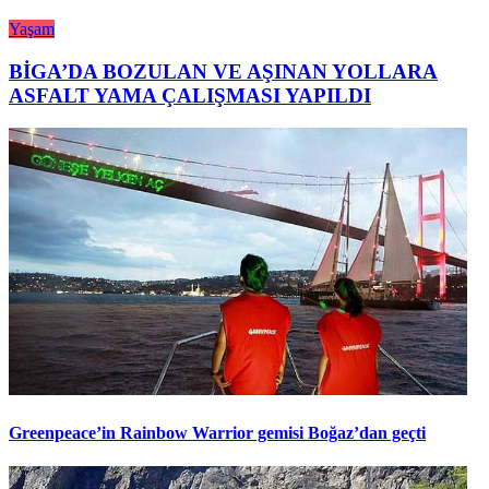
Yaşam
BİGA’DA BOZULAN VE AŞINAN YOLLARA
ASFALT YAMA ÇALIŞMASI YAPILDI
Greenpeace’in Rainbow Warrior gemisi Boğaz’dan geçti