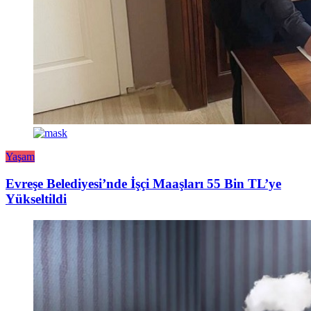
Yaşam
Evreşe Belediyesi’nde İşçi Maaşları 55 Bin TL’ye
Yükseltildi