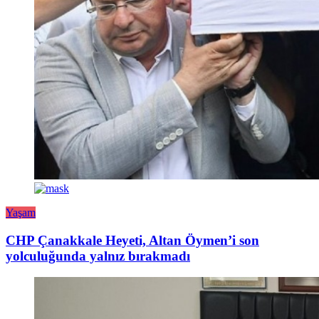
Yaşam
CHP Çanakkale Heyeti, Altan Öymen’i son
yolculuğunda yalnız bırakmadı