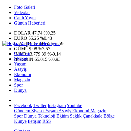
Foto Galeri
Videolar
Canlı Yayın
Günün Haberleri
DOLAR
47,74
%0,25
EURO
55,25
%0,43
G.ALTIN
6.660,55
%2,59
GÜMÜŞ
98
%3,57
Gündem
IMKB
13.779,39
%-0,14
Siyaset
BITCOIN
65.015
%0,93
Yaşam
Asayiş
Ekonomi
Magazin
Spor
Dünya
Facebook
Twitter
Instagram
Youtube
Gündem
Siyaset
Yaşam
Asayiş
Ekonomi
Magazin
Spor
Dünya
Teknoloji
Eğitim
Sağlık
Çanakkale Bölge
Künye
İletişim
RSS