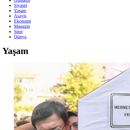
Gündem
Siyaset
Yaşam
Asayiş
Ekonomi
Magazin
Spor
Dünya
Yaşam