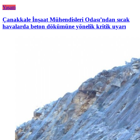
Yaşam
Çanakkale İnşaat Mühendisleri Odası’ndan sıcak
havalarda beton dökümüne yönelik kritik uyarı