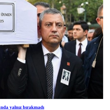
unda yalnız bırakmadı