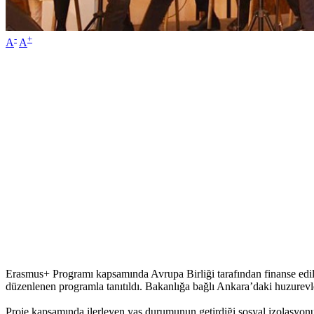
-
+
A
A
Erasmus+ Programı kapsamında Avrupa Birliği tarafından finanse edile
düzenlenen programla tanıtıldı. Bakanlığa bağlı Ankara’daki huzurevl
Proje kapsamında ilerleyen yaş durumunun getirdiği sosyal izolasyonun 