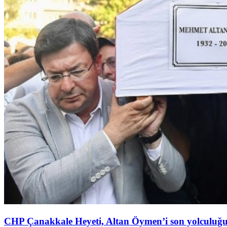
CHP Çanakkale Heyeti, Altan Öymen’i son yolculuğ