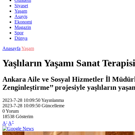
Gündem
Siyaset
Yaşam
Asayiş
Ekonomi
Magazin
Spor
Dünya
Anasayfa
Yaşam
Yaşlıların Yaşamı Sanat Terapisi
Ankara Aile ve Sosyal Hizmetler İl Müdürl
Zenginleştirme’’ projesiyle yaşlıların yaşa
2023-7-28 10:09:50
Yayınlanma
2023-7-28 10:09:50
Güncelleme
0
Yorum
18538
Gösterim
-
+
A
A