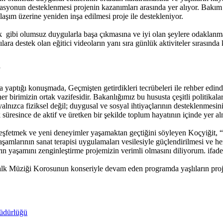
vasyonun desteklenmesi projenin kazanımları arasında yer alıyor. Bakım ver
şım üzerine yeniden inşa edilmesi proje ile destekleniyor.
lık gibi olumsuz duygularla başa çıkmasına ve iyi olan şeylere odaklanma
ıcılara destek olan eğitici videoların yanı sıra günlük aktiviteler sırasın
”
aptığı konuşmada, Geçmişten getirdikleri tecrübeleri ile rehber edindi
er birimizin ortak vazifesidir. Bakanlığımız bu hususta çeşitli politikal
alnızca fiziksel değil; duygusal ve sosyal ihtiyaçlarının desteklenmesin
 süresince de aktif ve üretken bir şekilde toplum hayatının içinde yer a
 keşfetmek ve yeni deneyimler yaşamaktan geçtiğini söyleyen Koçyiğit, “
aşamlarının sanat terapisi uygulamaları vesilesiyle güçlendirilmesi v
ın yaşamını zenginleştirme projemizin verimli olmasını diliyorum. ifadel
k Müziği Korosunun konseriyle devam eden programda yaşlıların proje
Müdürlüğü