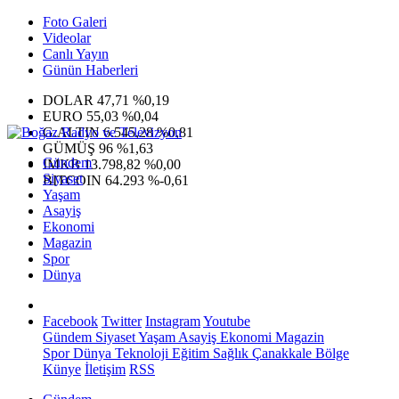
Foto Galeri
Videolar
Canlı Yayın
Günün Haberleri
DOLAR
47,71
%0,19
EURO
55,03
%0,04
G.ALTIN
6.545,28
%0,81
GÜMÜŞ
96
%1,63
Gündem
IMKB
13.798,82
%0,00
Siyaset
BITCOIN
64.293
%-0,61
Yaşam
Asayiş
Ekonomi
Magazin
Spor
Dünya
Facebook
Twitter
Instagram
Youtube
Gündem
Siyaset
Yaşam
Asayiş
Ekonomi
Magazin
Spor
Dünya
Teknoloji
Eğitim
Sağlık
Çanakkale Bölge
Künye
İletişim
RSS