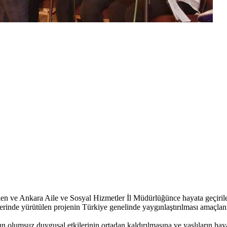
n ve Ankara Aile ve Sosyal Hizmetler İl Müdürlüğünce hayata geçirilen
erinde yürütülen projenin Türkiye genelinde yaygınlaştırılması a
maçlan
olumsuz duygusal etkilerinin ortadan kaldırılmasına ve yaşlıların hayat 