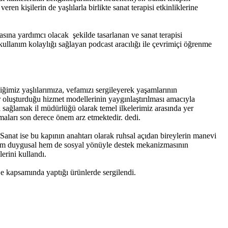
en kişilerin de yaşlılarla birlikte sanat terapisi etkinliklerine
sına yardımcı olacak şekilde tasarlanan ve sanat terapisi
da kullanım kolaylığı sağlayan podcast aracılığı ile çevrimiçi öğrenme
ğimiz yaşlılarımıza, vefamızı sergileyerek yaşamlarının
ar oluşturduğu hizmet modellerinin yaygınlaştırılması amacıyla
i sağlamak il müdürlüğü olarak temel ilkelerimiz arasında yer
lmaları son derece önem arz etmektedir. dedi.
Sanat ise bu kapının anahtarı olarak ruhsal açıdan bireylerin manevi
e hem duygusal hem de sosyal yönüyle destek mekanizmasının
erini kullandı.
 kapsamında yaptığı ürünlerde sergilendi.