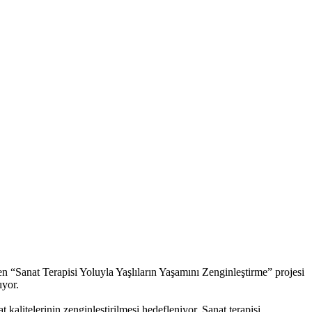
 “Sanat Terapisi Yoluyla Yaşlıların Yaşamını Zenginleştirme” projesi
ıyor.
kalitelerinin zenginleştirilmesi hedefleniyor. Sanat terapisi