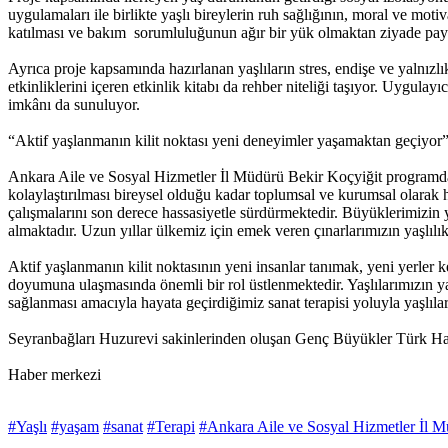
uygulamaları ile birlikte yaşlı bireylerin ruh sağlığının, moral ve moti
katılması ve bakım sorumluluğunun ağır bir yük olmaktan ziyade payla
Ayrıca proje kapsamında hazırlanan yaşlıların stres, endişe ve yalnız
etkinliklerini içeren etkinlik kitabı da rehber niteliği taşıyor. Uygulay
imkânı da sunuluyor.
“Aktif yaşlanmanın kilit noktası yeni deneyimler yaşamaktan geçiyor
Ankara Aile ve Sosyal Hizmetler İl Müdürü Bekir Koçyiğit programda y
kolaylaştırılması bireysel olduğu kadar toplumsal ve kurumsal olarak h
çalışmalarını son derece hassasiyetle sürdürmektedir. Büyüklerimizin y
almaktadır. Uzun yıllar ülkemiz için emek veren çınarlarımızın yaşlılık
Aktif yaşlanmanın kilit noktasının yeni insanlar tanımak, yeni yerler
doyumuna ulaşmasında önemli bir rol üstlenmektedir. Yaşlılarımızın y
sağlanması amacıyla hayata geçirdiğimiz sanat terapisi yoluyla yaşlılar
Seyranbağları Huzurevi sakinlerinden oluşan Genç Büyükler Türk Hal
Haber merkezi
#Yaşlı
#yaşam
#sanat
#Terapi
#Ankara Aile ve Sosyal Hizmetler İl 