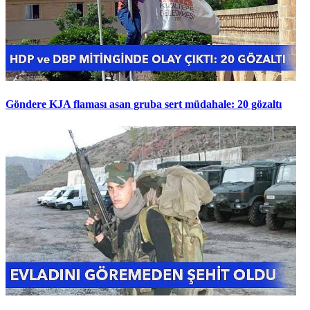
Göndere KJA flaması asan gruba sert müdahale: 20 gözaltı