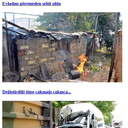
Evladını göremeden şehit oldu
Değiştirdiği tüpe çakmağı çakınca...