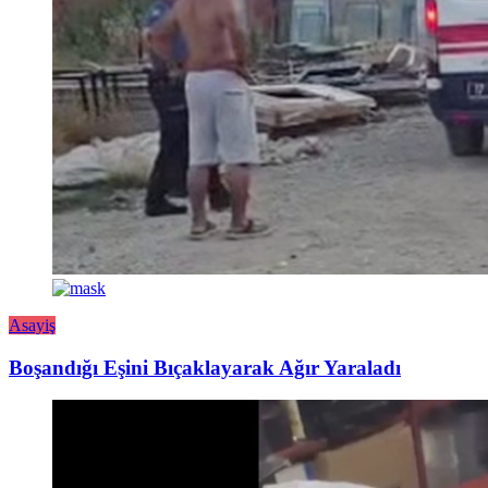
Asayiş
Boşandığı Eşini Bıçaklayarak Ağır Yaraladı