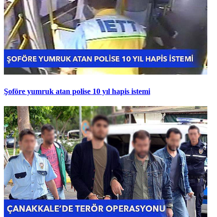
Şoföre yumruk atan polise 10 yıl hapis istemi