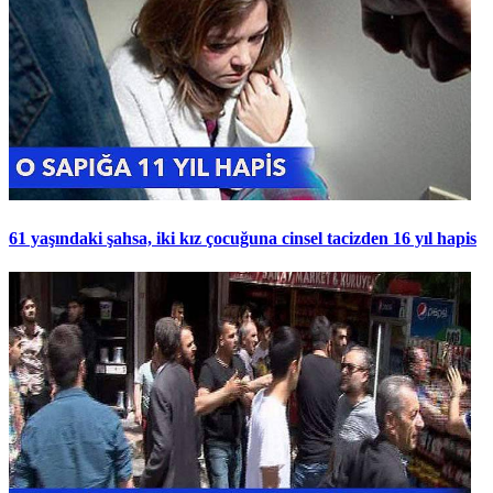
61 yaşındaki şahsa, iki kız çocuğuna cinsel tacizden 16 yıl hapis