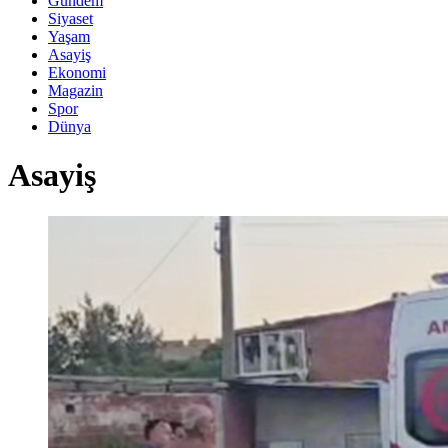
Gündem
Siyaset
Yaşam
Asayiş
Ekonomi
Magazin
Spor
Dünya
Asayiş