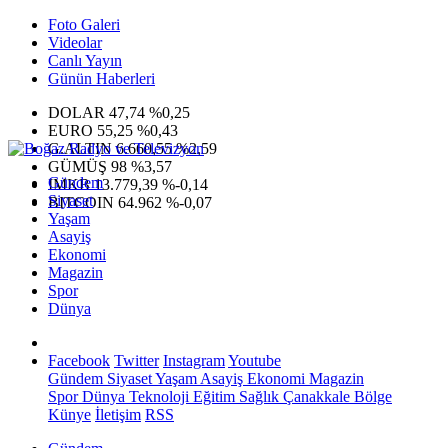
Foto Galeri
Videolar
Canlı Yayın
Günün Haberleri
DOLAR
47,74
%0,25
EURO
55,25
%0,43
G.ALTIN
6.660,55
%2,59
GÜMÜŞ
98
%3,57
Gündem
IMKB
13.779,39
%-0,14
Siyaset
BITCOIN
64.962
%-0,07
Yaşam
Asayiş
Ekonomi
Magazin
Spor
Dünya
Facebook
Twitter
Instagram
Youtube
Gündem
Siyaset
Yaşam
Asayiş
Ekonomi
Magazin
Spor
Dünya
Teknoloji
Eğitim
Sağlık
Çanakkale Bölge
Künye
İletişim
RSS