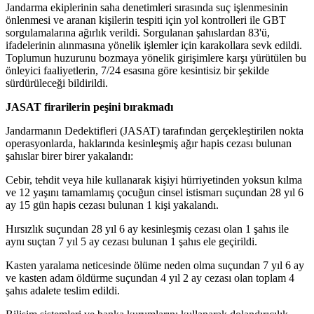
Jandarma ekiplerinin saha denetimleri sırasında suç işlenmesinin
önlenmesi ve aranan kişilerin tespiti için yol kontrolleri ile GBT
sorgulamalarına ağırlık verildi. Sorgulanan şahıslardan 83'ü,
ifadelerinin alınmasına yönelik işlemler için karakollara sevk edildi.
Toplumun huzurunu bozmaya yönelik girişimlere karşı yürütülen bu
önleyici faaliyetlerin, 7/24 esasına göre kesintisiz bir şekilde
sürdürüleceği bildirildi.
JASAT firarilerin peşini bırakmadı
Jandarmanın Dedektifleri (JASAT) tarafından gerçekleştirilen nokta
operasyonlarda, haklarında kesinleşmiş ağır hapis cezası bulunan
şahıslar birer birer yakalandı:
Cebir, tehdit veya hile kullanarak kişiyi hürriyetinden yoksun kılma
ve 12 yaşını tamamlamış çocuğun cinsel istismarı suçundan 28 yıl 6
ay 15 gün hapis cezası bulunan 1 kişi yakalandı.
Hırsızlık suçundan 28 yıl 6 ay kesinleşmiş cezası olan 1 şahıs ile
aynı suçtan 7 yıl 5 ay cezası bulunan 1 şahıs ele geçirildi.
Kasten yaralama neticesinde ölüme neden olma suçundan 7 yıl 6 ay
ve kasten adam öldürme suçundan 4 yıl 2 ay cezası olan toplam 4
şahıs adalete teslim edildi.