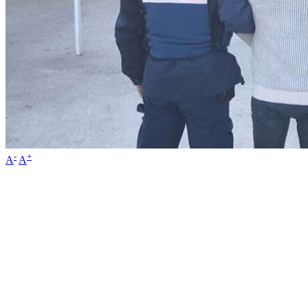
-
+
A
A