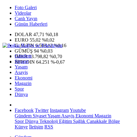
Foto Galeri
Videolar
Canlı Yayın
Günün Haberleri
DOLAR
47,71
%0,18
EURO
55,02
%0,02
G.ALTIN
6.503,12
%0,16
GÜMÜŞ
94
%0,03
Gündem
IMKB
13.798,82
%0,70
Siyaset
BITCOIN
64.251
%-0,67
Yaşam
Asayiş
Ekonomi
Magazin
Spor
Dünya
Facebook
Twitter
Instagram
Youtube
Gündem
Siyaset
Yaşam
Asayiş
Ekonomi
Magazin
Spor
Dünya
Teknoloji
Eğitim
Sağlık
Çanakkale Bölge
Künye
İletişim
RSS