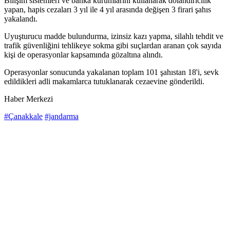
Bilişim sistemleri ve banka kurumlarını kullanarak dolandırıcılık
yapan, hapis cezaları 3 yıl ile 4 yıl arasında değişen 3 firari şahıs
yakalandı.
Uyuşturucu madde bulundurma, izinsiz kazı yapma, silahlı tehdit ve
trafik güvenliğini tehlikeye sokma gibi suçlardan aranan çok sayıda
kişi de operasyonlar kapsamında gözaltına alındı.
Operasyonlar sonucunda yakalanan toplam 101 şahıstan 18'i, sevk
edildikleri adli makamlarca tutuklanarak cezaevine gönderildi.
Haber Merkezi
#Çanakkale
#jandarma