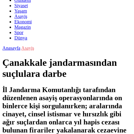
Gündem
Siyaset
Yaşam
Asayiş
Ekonomi
Magazin
Spor
Dünya
Anasayfa
Asayiş
Çanakkale jandarmasından
suçlulara darbe
İl Jandarma Komutanlığı tarafından
düzenlenen asayiş operasyonlarında on
binlerce kişi sorgulanırken; aralarında
cinayet, cinsel istismar ve hırsızlık gibi
ağır suçlardan onlarca yıl hapis cezası
bulunan firariler yakalanarak cezaevine