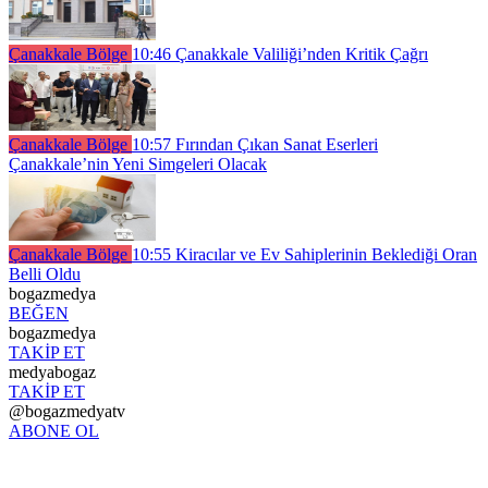
Çanakkale Bölge
10:46
Çanakkale Valiliği’nden Kritik Çağrı
Çanakkale Bölge
10:57
Fırından Çıkan Sanat Eserleri
Çanakkale’nin Yeni Simgeleri Olacak
Çanakkale Bölge
10:55
Kiracılar ve Ev Sahiplerinin Beklediği Oran
Belli Oldu
bogazmedya
BEĞEN
bogazmedya
TAKİP ET
medyabogaz
TAKİP ET
@bogazmedyatv
ABONE OL