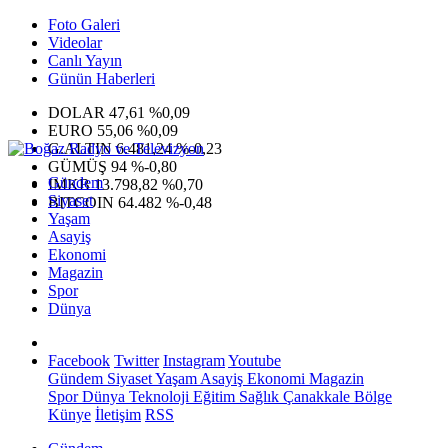
Foto Galeri
Videolar
Canlı Yayın
Günün Haberleri
DOLAR
47,61
%0,09
EURO
55,06
%0,09
G.ALTIN
6.481,24
%-0,23
GÜMÜŞ
94
%-0,80
Gündem
IMKB
13.798,82
%0,70
Siyaset
BITCOIN
64.482
%-0,48
Yaşam
Asayiş
Ekonomi
Magazin
Spor
Dünya
Facebook
Twitter
Instagram
Youtube
Gündem
Siyaset
Yaşam
Asayiş
Ekonomi
Magazin
Spor
Dünya
Teknoloji
Eğitim
Sağlık
Çanakkale Bölge
Künye
İletişim
RSS