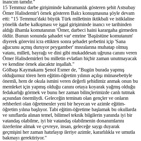
inancım tamdır."
15 Temmuz darbe girişiminde kahramanlık gösteren şehit Astsubay
Ömer Halisdemir'i örnek gösteren Balcı konuşmasına şöyle devam
etti: "15 Temmuz'daki büyük Türk milletinin iktikbali ve istiklaline
yönelik darbe kalkışması ve işgal girişiminde inancı ve tarihinden
aldığı ilhamla komutanının 'Ömer, darbeci haini karargaha girmeden
öldür. Bunun sonunda şahadet var' emrine 'Başüstüne komutanım'
diyerek görevini icra ettikten sonra şehadet şerbetini içip 'Sana
ağucunu açmış duruyor peygamber' mısralarına muhatap olmuş
vatanı, milleti, bayrağı ve dini gibi mukaddesatı uğruna canını veren
Ömer Halisdemirleri bu milletin evlatları hiçbir zaman unutmayacak
ve kendine örnek alacaktır inşallah."
Gölbaşı Kaymakamı Şenol Esmer de, "Bugün burada yapmış
olduğumuz tören hem eğitim-öğretim yılının açılışı münasebetiyle
önemli, hem de okula ismini veren değerli şehidimiz anmak onun bu
memleket için yapmış olduğu canını ortaya koyarak yağmış olduğu
fedakarlığı görmek ve bunu her zaman bilinçlerimizde canlı tutmak
açısından önemliydi. Geleceğin teminatı olan gençler ve onların
rehberleri olan öğretmenler yeni bir heyecan ve azimle eğitim-
öğretim yılına başlıyor. Tabi eğitim-öğretime başlamak bu okullarda
ve sınıflarda alınan temel, bilimsel teknik bilgilerin yanında iyi bir
vatandaş olabilme, iyi bir vatandaş olabilmenin donanımlarını
üzerlerine almak ve çevreye, insan, geleceğe saygı duyarak
geçmişini her zaman hatırlayıp ileriye azimle, kararlılıkla ve umutla
bakmayı gerektiriyor."