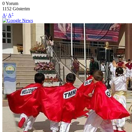
0
Yorum
1152
Gösterim
-
+
A
A