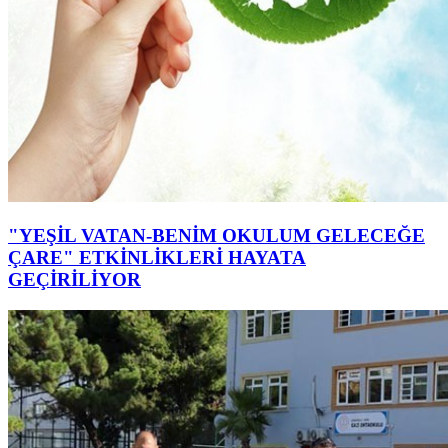
"YEŞİL VATAN-BENİM OKULUM GELECEĞE
ÇARE" ETKİNLİKLERİ HAYATA
GEÇİRİLİYOR