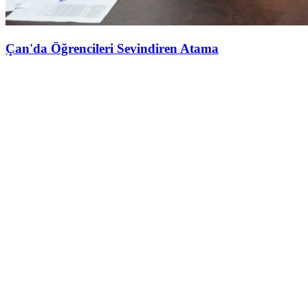
Çan'da Öğrencileri Sevindiren Atama