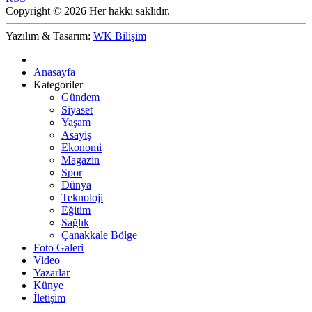
Copyright © 2026 Her hakkı saklıdır.
Yazılım & Tasarım:
WK Bilişim
Anasayfa
Kategoriler
Gündem
Siyaset
Yaşam
Asayiş
Ekonomi
Magazin
Spor
Dünya
Teknoloji
Eğitim
Sağlık
Çanakkale Bölge
Foto Galeri
Video
Yazarlar
Künye
İletişim