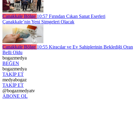
Çanakkale Bölge
10:57
Fırından Çıkan Sanat Eserleri
Çanakkale’nin Yeni Simgeleri Olacak
Çanakkale Bölge
10:55
Kiracılar ve Ev Sahiplerinin Beklediği Oran
Belli Oldu
bogazmedya
BEĞEN
bogazmedya
TAKİP ET
medyabogaz
TAKİP ET
@bogazmedyatv
ABONE OL