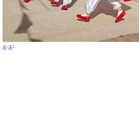
-
+
A
A