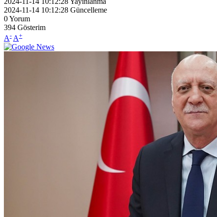
2024-11-14 10:12:28
Yayınlanma
2024-11-14 10:12:28
Güncelleme
0
Yorum
394
Gösterim
-
+
A
A