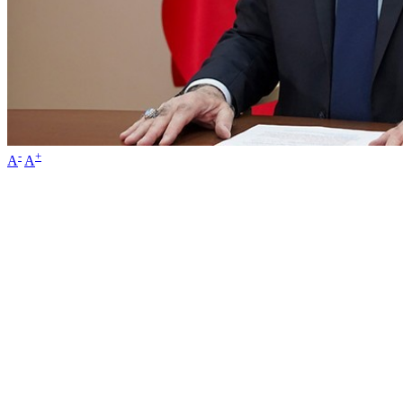
-
+
A
A