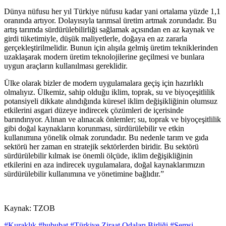
Dünya nüfusu her yıl Türkiye nüfusu kadar yani ortalama yüzde 1,1
oranında artıyor. Dolayısıyla tarımsal üretim artmak zorundadır. Bu
artış tarımda sürdürülebilirliği sağlamak açısından en az kaynak ve
girdi tüketimiyle, düşük maliyetlerle, doğaya en az zararla
gerçekleştirilmelidir. Bunun için alışıla gelmiş üretim tekniklerinden
uzaklaşarak modern üretim teknolojilerine geçilmesi ve bunlara
uygun araçların kullanılması gereklidir.
Ülke olarak bizler de modern uygulamalara geçiş için hazırlıklı
olmalıyız. Ülkemiz, sahip olduğu iklim, toprak, su ve biyoçeşitlilik
potansiyeli dikkate alındığında küresel iklim değişikliğinin olumsuz
etkilerini asgari düzeye indirecek çözümleri de içerisinde
barındırıyor. Alınan ve alınacak önlemler; su, toprak ve biyoçeşitlilik
gibi doğal kaynakların korunması, sürdürülebilir ve etkin
kullanımına yönelik olmak zorundadır. Bu nedenle tarım ve gıda
sektörü her zaman en stratejik sektörlerden biridir. Bu sektörü
sürdürülebilir kılmak ise önemli ölçüde, iklim değişikliğinin
etkilerini en aza indirecek uygulamalara, doğal kaynaklarımızın
sürdürülebilir kullanımına ve yönetimine bağlıdır.”
Kaynak: TZOB
#Kuraklık
#hububat
#Türkiye Ziraat Odaları Birliği
#Şemsi