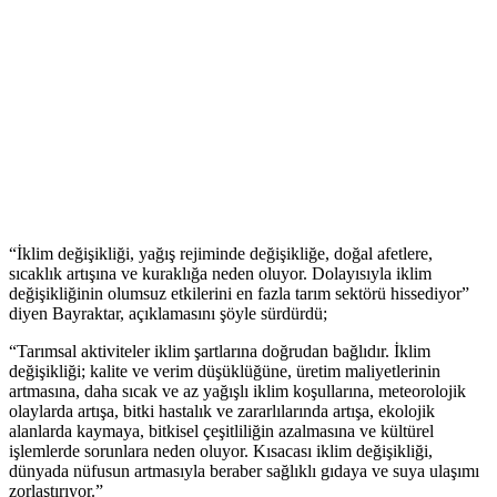
“İklim değişikliği, yağış rejiminde değişikliğe, doğal afetlere,
sıcaklık artışına ve kuraklığa neden oluyor. Dolayısıyla iklim
değişikliğinin olumsuz etkilerini en fazla tarım sektörü hissediyor”
diyen Bayraktar, açıklamasını şöyle sürdürdü;
“Tarımsal aktiviteler iklim şartlarına doğrudan bağlıdır. İklim
değişikliği; kalite ve verim düşüklüğüne, üretim maliyetlerinin
artmasına, daha sıcak ve az yağışlı iklim koşullarına, meteorolojik
olaylarda artışa, bitki hastalık ve zararlılarında artışa, ekolojik
alanlarda kaymaya, bitkisel çeşitliliğin azalmasına ve kültürel
işlemlerde sorunlara neden oluyor. Kısacası iklim değişikliği,
dünyada nüfusun artmasıyla beraber sağlıklı gıdaya ve suya ulaşımı
zorlaştırıyor.”