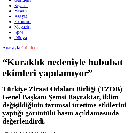
Gündem
Siyaset
Yaşam
Asayiş
Ekonomi
Magazin
Spor
Dünya
Anasayfa
Gündem
“Kuraklık nedeniyle hububat
ekimleri yapılamıyor”
Türkiye Ziraat Odaları Birliği (TZOB)
Genel Başkanı Şemsi Bayraktar, iklim
değişikliğinin tarımsal üretime etkilerini
yaptığı görüntülü basın açıklamasında
değerlendirdi.