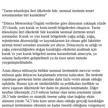
“Tarım teknolojisi ileri ülkelerde bile, tarımsal üretimin temel
sorunlarından biri kuraklıktır”
“Dünya Meteoroloji Örgütü verilerine göre dünyanın yaklaşık yüzde
35'i kurak, yarı kurak ve kuru-nemli bölgelerden oluşuyor. Tarım
teknolojisi ileri ülkelerde bile kuraklık tarımsal üretimin temel
sorunudur. Kurak ve yarı kurak bölgelerde yağış azlığı, yağış¸
rejimlerinin düzensizliği ve kaynaklarının kıt olması gibi faktörler
tarımın temel sorunları arasında yer alıyor. Dolayısıyla su azlığı ve
yağış yetersizliğinden doğan kuraklığın etkilerini azaltmak için
kurak ve yarı kurak bölgeleri tarıma kazandırmak amacıyla, ya
sulama faaliyetleri geliştirilmeli ya da kuru tarım metodu
yaygınlaştırılmalıdır.
Artan dünya nüfusuyla birlikte tarımsal üretimdeki mevcut verim
nüfusun gıda ihtiyacını karşılamada yetersiz kalacaktır. Bu nedenle
yapılması gerekenin birim alandan daha fazla verim almak olduğu
aşikârdır. Bunun için de sürdürülebilir su politikaları özellikle su
stresi yaşayan ülkemizde her daim ön planda tutulmalıdır. Diğer
taraftan ülkemizde 23,9 milyon hektar olan tarım arazisinin yüzde
28,5’inde üretilen ve stratejik öneme sahip olan buğday ekim
alanının yüzde 74,5’inin kuru tarım alanı olduğu gerçeği kuraklığın
tarımsal üretimimize etkisinin ne kadar önemli olduğunu vurguluyor.