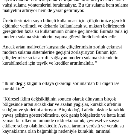
vahşi sulama yöntemlerini bırakmalıyız. Bu tür sulama hem sulama
maliyetini artırıyor hem de yarar getirmiyor.
Üreticilerimizin suyu bilinçli kullanması için çiftçilerimize gerekli
eğitimler verilmeli ve dekarda kullanılacak su miktarı belirlenerek
gereğinden fazla su kullanımının önüne geçilmedir. Burada tarla içi
modern sulama sistemlerini yapma görevi üreticilerimizdedir.
Ancak artan maliyetler karşısında çiftçilerimizin zorluk çekmesi
modern sulama sistemlerine geçişini zorlaştırıyor. Bunun için
çiftçilerimize su tasarrufu sağlayan modern sulama sistemlerini
kurabilmeleri için teşvik ve krediler artırılmalıdır. ”
“İklim değişikliğinin ortaya çıkardığı sorunlardan bir diğeri ise
kuraklıktır”
“Küresel iklim değişikliğinin sonucu olarak dünyanın birçok
bölgesinde artan sıcaklıklar ve azalan yağışlar, kuraklık afetinin
sıklığını ve şiddetini artırıyor. Birçok doğal afetin aksine kuraklık
yavaş gelişim gösterebilmekte, çok geniş bölgelerde ve hatta kimi
zaman bir ülkenin tümünde ciddi ekonomik, çevresel ve sosyal
etkilere sebep olabilmektedir. Ayrıca tarımın yerüstü ve yeraltı su
kaynaklarına olan bağımlılığı nedeniyle kuraklık, tarımsal