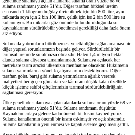
genelinde sulamaya açılan alanlarda sulama oranı yüzde 68 ve
sulama randımanı yüzde 51’dir. Diğer taraftan bitkisel üretim
esnasında 1 kilogram buğday üretebilmek için bin 800 litre, aynı
miktarda soya için 2 bin 100 litre, çeltik için ise 2 bin 500 litre su
kullanılıyor. Bu miktarlar göz önünde bulundurulduğunda su
kaynaklarının sürdürülebilir yönetilmesi gerekliliği daha fazla önem
arz ediyor.
Sulamada yatırımların bitirilmemesi ve etkinliğin sağlanamaması bir
diğer yapısal sorunlarımızın başında geliyor. Sürdürülebilir bir
tarımsal üretimde su olmazsa olmazdır. Halen 1,4 milyon hektar
alanda sulama altyapısı tamamlanmadı. Sulamaya açılacak her
metrekare tarım arazisi ülkemizin menfaatine olacaktır. Hükümetin
sulama yatırımlarına yönelik çalışmalarını destekliyoruz. Diğer
taraftan gölet, baraj gibi sulama yatırımlarına ağırlık vererek
maliyetleri her geçen gün artan ve kâr oranı düşük kalan özellikle
küçük işletme sahibi çiftçilerimizin tarımsal sürdürülebilirliğinin
sağlanması gerekiyor.
Ülke genelinde sulamaya açılan alanlarda sulama oranı yüzde 68 ve
sulama randımanı yüzde 51’dir. Sulama randımanı düşüktür.
Kaynaktan tarlaya gelene kadar önemli bir kısmı kaybediyoruz.
Sulama kanallarının önemli bir kısmı eskimiştir ve açık sistemdir.
Sulama kanallarının yenilenmesi ve kapalı sisteme geçilmesi şarttır.
Ayrıca bitkide verim kaybına ve toprakta tuzlanmaya neden olan