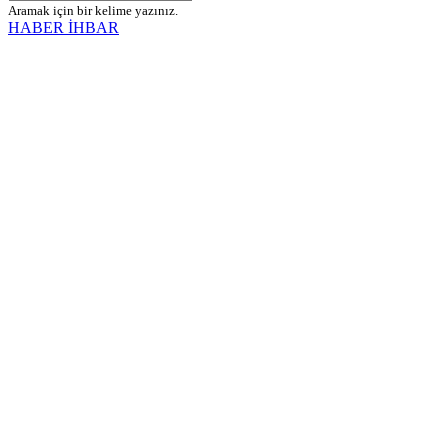
Aramak için bir kelime yazınız.
HABER İHBAR