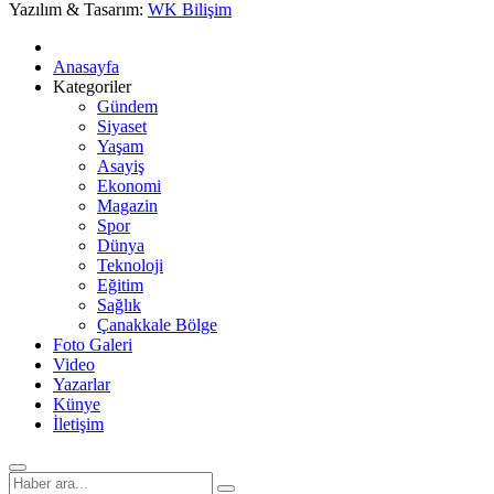
Yazılım & Tasarım:
WK Bilişim
Anasayfa
Kategoriler
Gündem
Siyaset
Yaşam
Asayiş
Ekonomi
Magazin
Spor
Dünya
Teknoloji
Eğitim
Sağlık
Çanakkale Bölge
Foto Galeri
Video
Yazarlar
Künye
İletişim