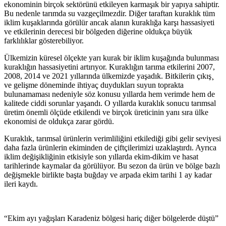
ekonominin birçok sektörünü etkileyen karmaşık bir yapıya sahiptir.
Bu nedenle tarımda su vazgeçilmezdir. Diğer taraftan kuraklık tüm
iklim kuşaklarında görülür ancak alanın kuraklığa karşı hassasiyeti
ve etkilerinin derecesi bir bölgeden diğerine oldukça büyük
farklılıklar gösterebiliyor.
Ülkemizin küresel ölçekte yarı kurak bir iklim kuşağında bulunması
kuraklığın hassasiyetini artırıyor. Kuraklığın tarıma etkilerini 2007,
2008, 2014 ve 2021 yıllarında ülkemizde yaşadık. Bitkilerin çıkış¸
ve gelişme döneminde ihtiyaç duydukları suyun toprakta
bulunamaması nedeniyle söz konusu yıllarda hem verimde hem de
kalitede ciddi sorunlar yaşandı. O yıllarda kuraklık sonucu tarımsal
üretim önemli ölçüde etkilendi ve birçok üreticinin yanı sıra ülke
ekonomisi de oldukça zarar gördü.
Kuraklık, tarımsal ürünlerin verimliliğini etkilediği gibi gelir seviyesi
daha fazla ürünlerin ekiminden de çiftçilerimizi uzaklaştırdı. Ayrıca
iklim değişikliğinin etkisiyle son yıllarda ekim-dikim ve hasat
tarihlerinde kaymalar da görülüyor. Bu sezon da ürün ve bölge bazlı
değişmekle birlikte başta buğday ve arpada ekim tarihi 1 ay kadar
ileri kaydı.
“Ekim ayı yağışları Karadeniz bölgesi hariç diğer bölgelerde düştü”