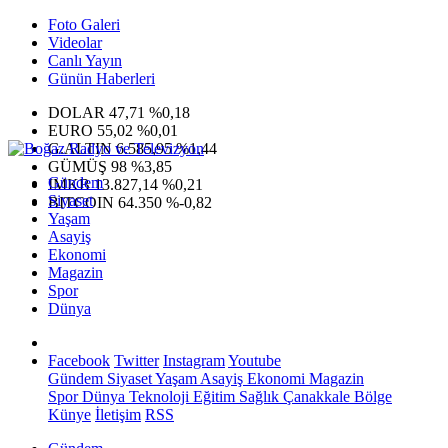
Foto Galeri
Videolar
Canlı Yayın
Günün Haberleri
DOLAR
47,71
%0,18
EURO
55,02
%0,01
G.ALTIN
6.585,95
%1,44
GÜMÜŞ
98
%3,85
Gündem
IMKB
13.827,14
%0,21
Siyaset
BITCOIN
64.350
%-0,82
Yaşam
Asayiş
Ekonomi
Magazin
Spor
Dünya
Facebook
Twitter
Instagram
Youtube
Gündem
Siyaset
Yaşam
Asayiş
Ekonomi
Magazin
Spor
Dünya
Teknoloji
Eğitim
Sağlık
Çanakkale Bölge
Künye
İletişim
RSS