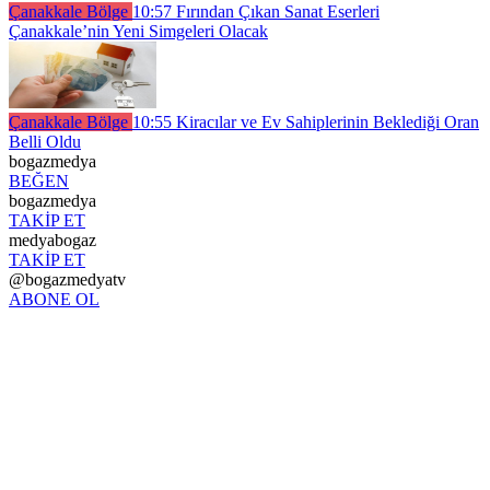
Çanakkale Bölge
10:57
Fırından Çıkan Sanat Eserleri
Çanakkale’nin Yeni Simgeleri Olacak
Çanakkale Bölge
10:55
Kiracılar ve Ev Sahiplerinin Beklediği Oran
Belli Oldu
bogazmedya
BEĞEN
bogazmedya
TAKİP ET
medyabogaz
TAKİP ET
@bogazmedyatv
ABONE OL