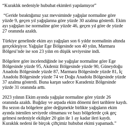
“Kuraklık nedeniyle hububat ekimleri yapılamıyor”
“Geride bıraktığımız yaz mevsiminde yağışlar normaline göre
yüzde 9, geçen yıl yağışlarına göre yüzde 30 azalma gösterdi. Ekim
ayı yağışları ise normaline göre yüzde 46, geçen yıl göre de yüzde
27 oranında azaldı.
Türkiye genelinde ekim ayı yağışları son 6 yıldır normalinin altında
gerçekleşiyor. Yağışlar Ege Bölgesinde son 40 yılın, Marmara
Bölgesi’nde ise son 23 yılın en düşük seviyesine indi.
Bölgelere göre incelendiğinde ise yağışlar normaline göre Ege
Bölgesinde yüzde 95, Akdeniz Bölgesinde yüzde 90, Güneydoğu
Anadolu Bölgesinde yüzde 87, Marmara Bölgesinde yüzde 81, İç
Anadolu Bölgesinde yüzde 74 ve Doğu Anadolu Bölgesinde yüzde
37 azalma gösterdi. Buna karşın sadece Karadeniz Bölgesinde
yüzde 31 oranında arttı.
2023 yılının Ekim ayında yağışlar normaline göre yüzde 26
oranında azaldı. Buğday ve arpada ekim dönemi ileri tarihlere kaydı.
Bu sezon da bölgelere göre değişmekle birlikte yağışların ekim
ayında istenilen seviyede olmaması ve bazı bölgelerde çok geç
gelmesi nedeniyle ekilişler 20 gün ile 1 ay kadar ileri kaydı.
Kuraklık nedeni ile birçok çiftçimiz hububat ekimi yapamadı.”