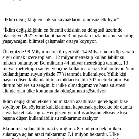
“İklim değişikliği en çok su kaynaklarını olumsuz etkiliyor”
“İklim değişikliğinin en önemli etkisinin su döngüsü üzerinde
olacağı ve 2025 yılından itibaren 3 milyardan fazla insanın su kıtlığı
yaşayacağını bilimsel çalışmalar ortaya koyuyor.
Ülkemizde 98 Milyar metreküp yerüstü, 14 Milyar metreküp yeraltı
suyu olmak üzere toplam 112 milyar metreküp kullanılabilir su
miktarı bulunuyor. Bu miktarın 44 milyar metreküpü tarımda, 13
milyar metreküpü sanayi ve içme-kullanma olarak kullanılıyor. Yani
kullandığımız suyun yüzde 77’si tarımda kullanılıyor. Yıllık kişi
başına düşen kullanılabilir su miktarı ise bin 302 metreküptür. Bu
durum bizlere su zengini bir ülke olmadığımız ve hatta su stresi
altında olan ülke konumunda olduğumuzu gösteriyor.
İklim değişiklinin etkileri bu miktarın azaltılması gerektiğini bize
söylüyor. Bu söyleme kulaklarımızı kapatırsak gelecekte bir damla
suya hasret kalacağız. Her geçen yıl nüfus artışının etkisiyle kişi
başına düşen kullanılabilir su miktarımız azalıyor.
Ekonomik sulanabilir arazi varlığımız 8.5 milyon hektar iken
sulamaya açılan arazi miktarımız 7,1 milyon hektardır. Ülke