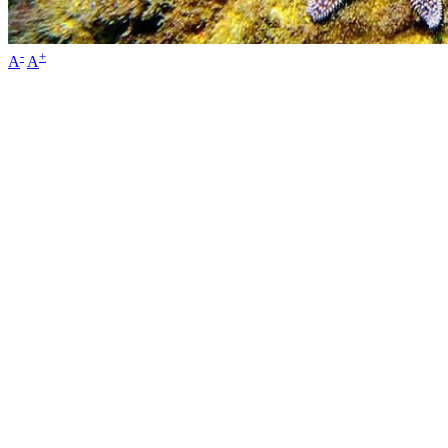
-
+
A
A