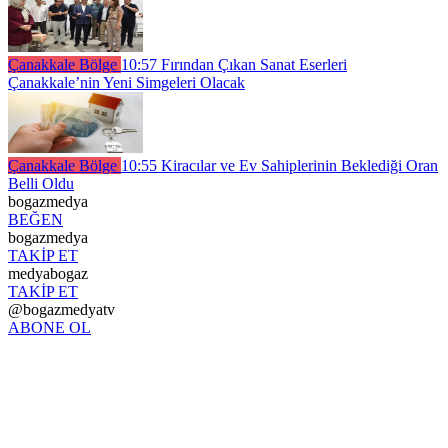
Çanakkale Bölge
10:57
Fırından Çıkan Sanat Eserleri
Çanakkale’nin Yeni Simgeleri Olacak
Çanakkale Bölge
10:55
Kiracılar ve Ev Sahiplerinin Beklediği Oran
Belli Oldu
bogazmedya
BEĞEN
bogazmedya
TAKİP ET
medyabogaz
TAKİP ET
@bogazmedyatv
ABONE OL