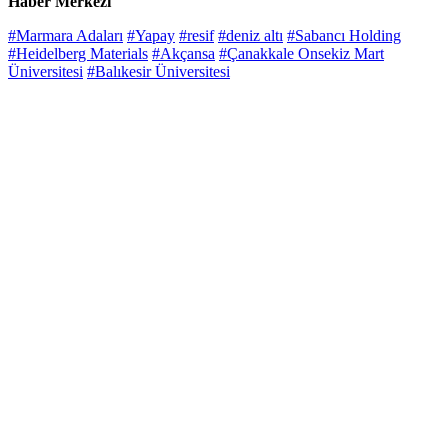
Haber Merkezi
#Marmara Adaları
#Yapay
#resif
#deniz altı
#Sabancı Holding
#Heidelberg Materials
#Akçansa
#Çanakkale Onsekiz Mart
Üniversitesi
#Balıkesir Üniversitesi