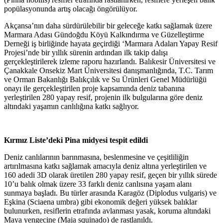
popülasyonunda artış olacağı öngörülüyor.
Akçansa’nın daha sürdürülebilir bir geleceğe katkı sağlamak üzere
Marmara Adası Gündoğdu Köyü Kalkındırma ve Güzelleştirme
Derneği iş birliğinde hayata geçirdiği ‘Marmara Adaları Yapay Resif
Projesi’nde bir yıllık sürenin ardından ilk takip dalışı
gerçekleştirilerek izleme raporu hazırlandı. Balıkesir Üniversitesi ve
Çanakkale Onsekiz Mart Üniversitesi danışmanlığında, T.C. Tarım
ve Orman Bakanlığı Balıkçılık ve Su Ürünleri Genel Müdürlüğü
onayı ile gerçekleştirilen proje kapsamında deniz tabanına
yerleştirilen 280 yapay resif, projenin ilk bulgularına göre deniz
altındaki yaşamın canlılığına katkı sağlıyor.
Kırmız Liste’deki Pina midyesi tespit edildi
Deniz canlılarının barınmasına, beslenmesine ve çeşitliliğin
artırılmasına katkı sağlamak amacıyla deniz altına yerleştirilen ve
160 adedi 3D olarak üretilen 280 yapay resif, geçen bir yıllık sürede
10’u balık olmak üzere 33 farklı deniz canlısına yaşam alanı
sunmaya başladı. Bu türler arasında Karagöz (Diplodus vulgaris) ve
Eşkina (Sciaena umbra) gibi ekonomik değeri yüksek balıklar
bulunurken, resiflerin etrafında avlanması yasak, koruma altındaki
Maya yengecine (Maja squinado) de rastlanıldı.