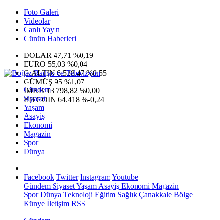
Foto Galeri
Videolar
Canlı Yayın
Günün Haberleri
DOLAR
47,71
%0,19
EURO
55,03
%0,04
G.ALTIN
6.528,47
%0,55
GÜMÜŞ
95
%1,07
Gündem
IMKB
13.798,82
%0,00
Siyaset
BITCOIN
64.418
%-0,24
Yaşam
Asayiş
Ekonomi
Magazin
Spor
Dünya
Facebook
Twitter
Instagram
Youtube
Gündem
Siyaset
Yaşam
Asayiş
Ekonomi
Magazin
Spor
Dünya
Teknoloji
Eğitim
Sağlık
Çanakkale Bölge
Künye
İletişim
RSS