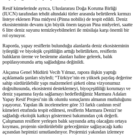
Resif kümelerinde ayrıca, Uluslararası Doğa Koruma Birliği
(IUCN) tarafından tehdit altındaki türler arasında belirtilerek kırmızı
listeye eklenen Pina midyesi (Pinna nobilis) de tespit edildi. Deniz
ekosisteminin devamı için büyük önem taşıyan Pina midyeleri, saatte
6 litre deniz suyunu temizleyebilmeleri ile müsilaja karşı önemli bir
rol oynuyor.
Raporda, yapay resiflerin bulunduğu alanlarda deniz ekosisteminin
iyileştiği ve biyolojik çeşitliliğin arttığı belirtilirken, resiflerin
balıkların üreme ve beslenme alanları haline gelerek, balık
popülasyonunda artış sağladığına değinildi.
Akçansa Genel Müdürü Vecih Yılmaz, rapora ilişkin yaptığı
açıklamada şunları söyledi; “Türkiye’nin en yüksek paydaş değerine
sahip sürdürülebilir yapı malzemeleri şirketi olma vizyonumuz
doğrultusunda, ekosistemi desteklemeyi, biyoçeşitliliği korumayı ve
deniz yaşamına fayda sağlamayı hedeflediğimiz Marmara Adaları
Yapay Resif Projesi’nin ilk olumlu sonuçlarını almanın mutluluğunu
yaşıyoruz. Yapılan ilk incelemelere göre 33 farklı canlının resif
kümeleri etrafında tespit edilmesi, resiflerin Marmara Denizi’ne
sağladığı ekolojik katkıyı göstermesi bakımından çok değerli.
Çalışmanın resiflere yerleşen balık sayısında artış olacağını ortaya
koyması, projenin sürdürülebilir geleceğimize sağlayacağı katkı
açısından hepimizi umutlandırıyor. Projemizi yakından izlemeye