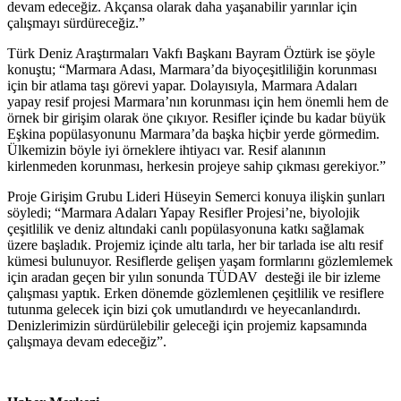
devam edeceğiz. Akçansa olarak daha yaşanabilir yarınlar için
çalışmayı sürdüreceğiz.”
Türk Deniz Araştırmaları Vakfı Başkanı Bayram Öztürk ise şöyle
konuştu; “Marmara Adası, Marmara’da biyoçeşitliliğin korunması
için bir atlama taşı görevi yapar. Dolayısıyla, Marmara Adaları
yapay resif projesi Marmara’nın korunması için hem önemli hem de
örnek bir girişim olarak öne çıkıyor. Resifler içinde bu kadar büyük
Eşkina popülasyonunu Marmara’da başka hiçbir yerde görmedim.
Ülkemizin böyle iyi örneklere ihtiyacı var. Resif alanının
kirlenmeden korunması, herkesin projeye sahip çıkması gerekiyor.”
Proje Girişim Grubu Lideri Hüseyin Semerci konuya ilişkin şunları
söyledi; “Marmara Adaları Yapay Resifler Projesi’ne, biyolojik
çeşitlilik ve deniz altındaki canlı popülasyonuna katkı sağlamak
üzere başladık. Projemiz içinde altı tarla, her bir tarlada ise altı resif
kümesi bulunuyor. Resiflerde gelişen yaşam formlarını gözlemlemek
için aradan geçen bir yılın sonunda TÜDAV desteği ile bir izleme
çalışması yaptık. Erken dönemde gözlemlenen çeşitlilik ve resiflere
tutunma gelecek için bizi çok umutlandırdı ve heyecanlandırdı.
Denizlerimizin sürdürülebilir geleceği için projemiz kapsamında
çalışmaya devam edeceğiz”.