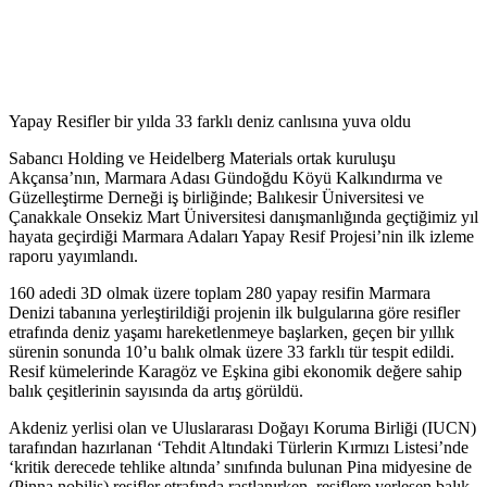
Yapay Resifler bir yılda 33 farklı deniz canlısına yuva oldu
Sabancı Holding ve Heidelberg Materials ortak kuruluşu
Akçansa’nın, Marmara Adası Gündoğdu Köyü Kalkındırma ve
Güzelleştirme Derneği iş birliğinde; Balıkesir Üniversitesi ve
Çanakkale Onsekiz Mart Üniversitesi danışmanlığında geçtiğimiz yıl
hayata geçirdiği Marmara Adaları Yapay Resif Projesi’nin ilk izleme
raporu yayımlandı.
160 adedi 3D olmak üzere toplam 280 yapay resifin Marmara
Denizi tabanına yerleştirildiği projenin ilk bulgularına göre resifler
etrafında deniz yaşamı hareketlenmeye başlarken, geçen bir yıllık
sürenin sonunda 10’u balık olmak üzere 33 farklı tür tespit edildi.
Resif kümelerinde Karagöz ve Eşkina gibi ekonomik değere sahip
balık çeşitlerinin sayısında da artış görüldü.
Akdeniz yerlisi olan ve Uluslararası Doğayı Koruma Birliği (IUCN)
tarafından hazırlanan ‘Tehdit Altındaki Türlerin Kırmızı Listesi’nde
‘kritik derecede tehlike altında’ sınıfında bulunan Pina midyesine de
(Pinna nobilis) resifler etrafında rastlanırken, resiflere yerleşen balık