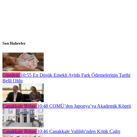
Son Haberler
Gündem
10:55
En Düşük Emekli Aylığı Fark Ödemelerinin Tarihi
Belli Oldu
Çanakkale Bölge
10:48
ÇOMÜ’den Japonya’ya Akademik Köprü
Çanakkale Bölge
10:46
Çanakkale Valiliği’nden Kritik Çağrı