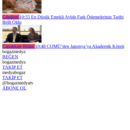
Gündem
10:55
En Düşük Emekli Aylığı Fark Ödemelerinin Tarihi
Belli Oldu
Çanakkale Bölge
10:48
ÇOMÜ’den Japonya’ya Akademik Köprü
bogazmedya
BEĞEN
bogazmedya
TAKİP ET
medyabogaz
TAKİP ET
@bogazmedyatv
ABONE OL