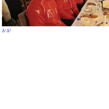
-
+
A
A