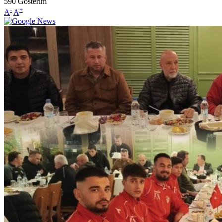
590
Gösterim
-
+
A
A