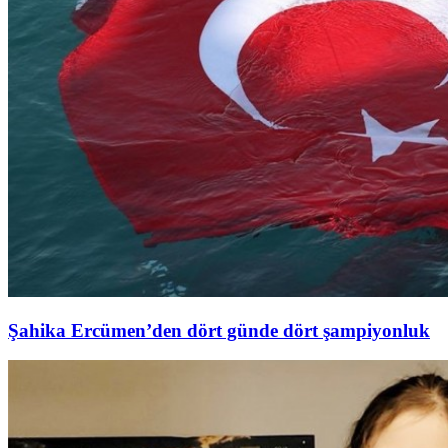
Şahika Ercümen’den dört günde dört şampiyonluk