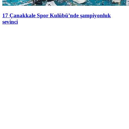
17 Çanakkale Spor Kulübü’nde şampiyonluk
sevinci