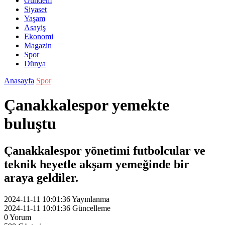
Gündem
Siyaset
Yaşam
Asayiş
Ekonomi
Magazin
Spor
Dünya
Anasayfa
Spor
Çanakkalespor yemekte
buluştu
Çanakkalespor yönetimi futbolcular ve
teknik heyetle akşam yemeğinde bir
araya geldiler.
2024-11-11 10:01:36
Yayınlanma
2024-11-11 10:01:36
Güncelleme
0
Yorum