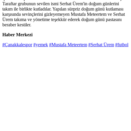
Taraftar grubunun sevilen ismi Serhat Ürem'in doğum günlerini
takım ile birlikte kutladılar. Yapılan sürpriz doğum günü kutlaması
karşısında sevinçlerini gizleyemeyen Mustafa Meteertem ve Serhat
Ürem takıma ve yönetime teşekkür ederek doğum günü pastasını
beraber kestiler.
Haber Merkezi
#Çanakkalespor
#yemek
#Mustafa Meteertem
#Serhat Ürem
#futbol