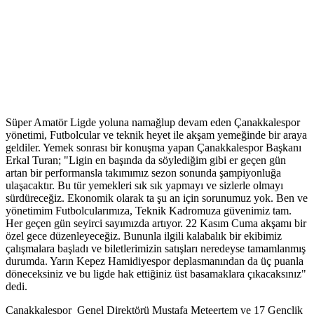
Süper Amatör Ligde yoluna namağlup devam eden Çanakkalespor
yönetimi, Futbolcular ve teknik heyet ile akşam yemeğinde bir araya
geldiler. Yemek sonrası bir konuşma yapan Çanakkalespor Başkanı
Erkal Turan; "Ligin en başında da söylediğim gibi er geçen gün
artan bir performansla takımımız sezon sonunda şampiyonluğa
ulaşacaktır. Bu tür yemekleri sık sık yapmayı ve sizlerle olmayı
sürdüreceğiz. Ekonomik olarak ta şu an için sorunumuz yok. Ben ve
yönetimim Futbolcularımıza, Teknik Kadromuza güvenimiz tam.
Her geçen gün seyirci sayımızda artıyor. 22 Kasım Cuma akşamı bir
özel gece düzenleyeceğiz. Bununla ilgili kalabalık bir ekibimiz
çalışmalara başladı ve biletlerimizin satışları neredeyse tamamlanmış
durumda. Yarın Kepez Hamidiyespor deplasmanından da üç puanla
döneceksiniz ve bu ligde hak ettiğiniz üst basamaklara çıkacaksınız"
dedi.
Çanakkalespor Genel Direktörü Mustafa Meteertem ve 17 Gençlik