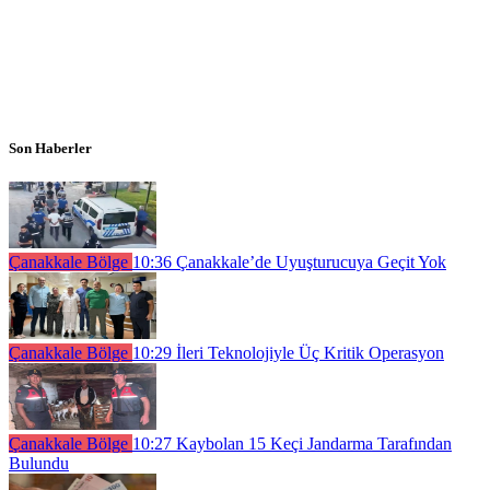
Son Haberler
Çanakkale Bölge
10:36
Çanakkale’de Uyuşturucuya Geçit Yok
Çanakkale Bölge
10:29
İleri Teknolojiyle Üç Kritik Operasyon
Çanakkale Bölge
10:27
Kaybolan 15 Keçi Jandarma Tarafından
Bulundu