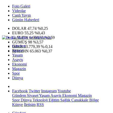
Foto Galeri
Videolar
Canlı Yayın
Günün Haberleri
DOLAR
47,74
%0,25
EURO
55,25
%0,43
G.ALTIN
6.660,55
%2,59
GÜMÜŞ
98
%3,57
Gündem
IMKB
13.779,39
%-0,14
Siyaset
BITCOIN
65.063
%0,37
Yaşam
Asayiş
Ekonomi
Magazin
Spor
Dünya
Facebook
Twitter
Instagram
Youtube
Gündem
Siyaset
Yaşam
Asayiş
Ekonomi
Magazin
Spor
Dünya
Teknoloji
Eğitim
Sağlık
Çanakkale Bölge
Künye
İletişim
RSS