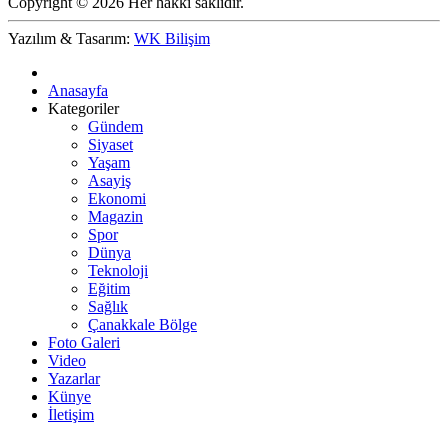
Copyright © 2026 Her hakkı saklıdır.
Yazılım & Tasarım:
WK Bilişim
Anasayfa
Kategoriler
Gündem
Siyaset
Yaşam
Asayiş
Ekonomi
Magazin
Spor
Dünya
Teknoloji
Eğitim
Sağlık
Çanakkale Bölge
Foto Galeri
Video
Yazarlar
Künye
İletişim