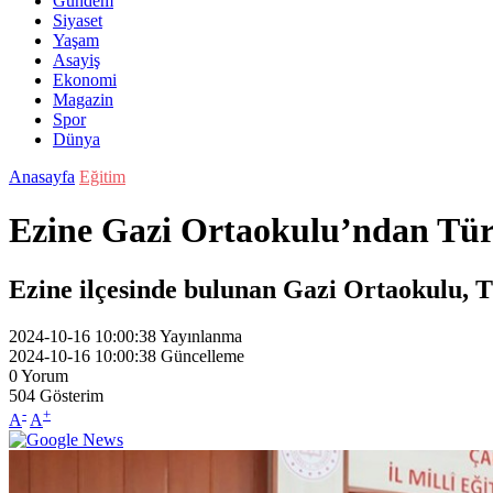
Gündem
Siyaset
Yaşam
Asayiş
Ekonomi
Magazin
Spor
Dünya
Anasayfa
Eğitim
Ezine Gazi Ortaokulu’ndan Tür
Ezine ilçesinde bulunan Gazi Ortaokulu, T
2024-10-16 10:00:38
Yayınlanma
2024-10-16 10:00:38
Güncelleme
0
Yorum
504
Gösterim
-
+
A
A