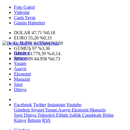
Foto Galeri
Videolar
Canlı Yayın
Günün Haberleri
DOLAR
47,71
%0,18
EURO
55,20
%0,33
G.ALTIN
6.655,04
%2,50
GÜMÜŞ
97
%3,36
Gündem
IMKB
13.779,39
%-0,14
Siyaset
BITCOIN
64.958
%0,73
Yaşam
Asayiş
Ekonomi
Magazin
Spor
Dünya
Facebook
Twitter
Instagram
Youtube
Gündem
Siyaset
Yaşam
Asayiş
Ekonomi
Magazin
Spor
Dünya
Teknoloji
Eğitim
Sağlık
Çanakkale Bölge
Künye
İletişim
RSS