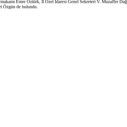
aymakamı Emre Öztürk, İl Özel İdaresi Genel Sekreteri V. Muzaffer Da
et Özgün de bulundu.