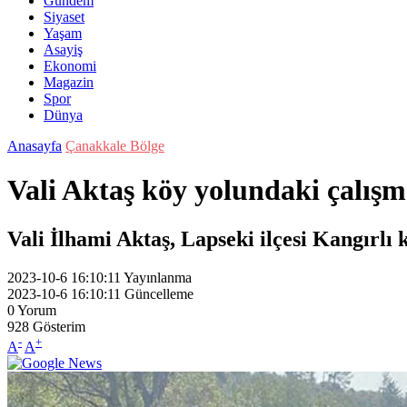
Gündem
Siyaset
Yaşam
Asayiş
Ekonomi
Magazin
Spor
Dünya
Anasayfa
Çanakkale Bölge
Vali Aktaş köy yolundaki çalışm
Vali İlhami Aktaş, Lapseki ilçesi Kangırlı 
2023-10-6 16:10:11
Yayınlanma
2023-10-6 16:10:11
Güncelleme
0
Yorum
928
Gösterim
-
+
A
A