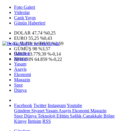
Foto Galeri
Videolar
Canlı Yayın
Günün Haberleri
DOLAR
47,74
%0,25
EURO
55,25
%0,43
G.ALTIN
6.660,55
%2,59
GÜMÜŞ
98
%3,57
Gündem
IMKB
13.779,39
%-0,14
Siyaset
BITCOIN
64.859
%-0,22
Yaşam
Asayiş
Ekonomi
Magazin
Spor
Dünya
Facebook
Twitter
Instagram
Youtube
Gündem
Siyaset
Yaşam
Asayiş
Ekonomi
Magazin
Spor
Dünya
Teknoloji
Eğitim
Sağlık
Çanakkale Bölge
Künye
İletişim
RSS