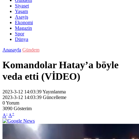
Gündem
Siyaset
Yaşam
Asayiş
Ekonomi
Magazin
Spor
Dünya
Anasayfa
Gündem
Komandolar Hatay’a böyle
veda etti (VİDEO)
2023-3-12 14:03:39
Yayınlanma
2023-3-12 14:03:39
Güncelleme
0
Yorum
3090
Gösterim
-
+
A
A