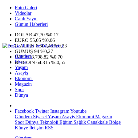
Foto Galeri
Videolar
Canlı Yayın
Günün Haberleri
DOLAR
47,70
%0,17
EURO
55,05
%0,06
G.ALTIN
6.507,46
%0,23
GÜMÜŞ
94
%0,27
Gündem
IMKB
13.798,82
%0,70
Siyaset
BITCOIN
64.315
%-0,55
Yaşam
Asayiş
Ekonomi
Magazin
Spor
Dünya
Facebook
Twitter
Instagram
Youtube
Gündem
Siyaset
Yaşam
Asayiş
Ekonomi
Magazin
Spor
Dünya
Teknoloji
Eğitim
Sağlık
Çanakkale Bölge
Künye
İletişim
RSS