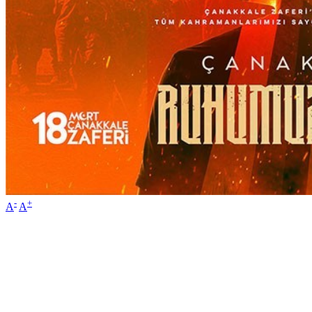
-
+
A
A