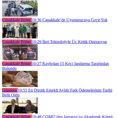
Çanakkale Bölge
10:36
Çanakkale’de Uyuşturucuya Geçit Yok
Çanakkale Bölge
10:29
İleri Teknolojiyle Üç Kritik Operasyon
Çanakkale Bölge
10:27
Kaybolan 15 Keçi Jandarma Tarafından
Bulundu
Gündem
10:55
En Düşük Emekli Aylığı Fark Ödemelerinin Tarihi
Belli Oldu
Çanakkale Bölge
10:48
ÇOMÜ’den Japonya’ya Akademik Köprü