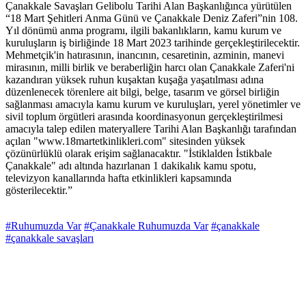
Çanakkale Savaşları Gelibolu Tarihi Alan Başkanlığınca yürütülen
“18 Mart Şehitleri Anma Günü ve Çanakkale Deniz Zaferi”nin 108.
Yıl dönümü anma programı, ilgili bakanlıkların, kamu kurum ve
kuruluşların iş birliğinde 18 Mart 2023 tarihinde gerçekleştirilecektir.
Mehmetçik'in hatırasının, inancının, cesaretinin, azminin, manevi
mirasının, milli birlik ve beraberliğin harcı olan Çanakkale Zaferi'ni
kazandıran yüksek ruhun kuşaktan kuşağa yaşatılması adına
düzenlenecek törenlere ait bilgi, belge, tasarım ve görsel birliğin
sağlanması amacıyla kamu kurum ve kuruluşları, yerel yönetimler ve
sivil toplum örgütleri arasında koordinasyonun gerçekleştirilmesi
amacıyla talep edilen materyallere Tarihi Alan Başkanlığı tarafından
açılan "www.18martetkinlikleri.com" sitesinden yüksek
çözünürlüklü olarak erişim sağlanacaktır. "İstiklalden İstikbale
Çanakkale" adı altında hazırlanan 1 dakikalık kamu spotu,
televizyon kanallarında hafta etkinlikleri kapsamında
gösterilecektir.”
#Ruhumuzda Var
#Çanakkale Ruhumuzda Var
#çanakkale
#çanakkale savaşları