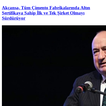
Akçansa, Tüm Çimento Fabrikalarında Altın
Sertifikaya Sahip İlk ve Tek Şirket Olmayı
Sürdürüyor