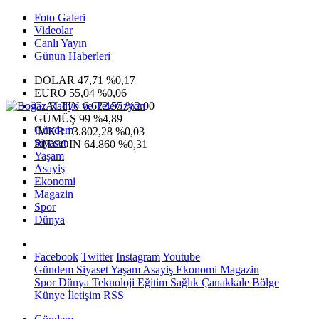
Foto Galeri
Videolar
Canlı Yayın
Günün Haberleri
DOLAR
47,71
%0,17
EURO
55,04
%0,06
G.ALTIN
6.622,55
%2,00
GÜMÜŞ
99
%4,89
Gündem
IMKB
13.802,28
%0,03
Siyaset
BITCOIN
64.860
%0,31
Yaşam
Asayiş
Ekonomi
Magazin
Spor
Dünya
Facebook
Twitter
Instagram
Youtube
Gündem
Siyaset
Yaşam
Asayiş
Ekonomi
Magazin
Spor
Dünya
Teknoloji
Eğitim
Sağlık
Çanakkale Bölge
Künye
İletişim
RSS