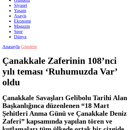
Gündem
Siyaset
Yaşam
Asayiş
Ekonomi
Magazin
Spor
Dünya
Anasayfa
Gündem
Çanakkale Zaferinin 108’nci
yılı teması ‘Ruhumuzda Var’
oldu
Çanakkale Savaşları Gelibolu Tarihi Alan
Başkanlığınca düzenlenen “18 Mart
Şehitleri Anma Günü ve Çanakkale Deniz
Zaferi” kapsamında yapılan tören ve
kutlamaları tüm ülkede ortak bir çizgide