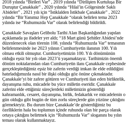
2018 yılında “Birileri Var” , 2019 yılında “Dirilişten Kurtuluşa Bir
Duruştur Çanakkale” , 2020 yılında “Hilal’in Gölgesinde Saklı
Abideler” , 2021 yılı için “İstiklalden İstikbale Çanakkale” , 2022
yılında “Bir Yanımız Hep Çanakkale “olarak belirlen tema 2023
yılında ise “Ruhumuzda Var” olarak belirlendiği bildirildi.
Çanakkale Savaşları Gelibolu Tarihi Alan Başkanlığından yapılan
açıklamada şu ifadeler yer aldı; “18 Mart günü Şehitler Abidesi’nde
düzenlenecek olan törenin 108. yılında “Ruhumuzda Var” temasının
belirlenmesinde ise 2023 yılının Cumhuriyetin ilanının 100. Yılı
olması etkili olmuştur. Cumhuriyetimizin 100. Yılı dönümünün
olduğu eşsiz bir yılı olan 2023’ü yaşamaktayız. Tarihimizin önemli
dönüm noktalarından olan Cumhuriyetin ilanı Çanakkale cephesinde
gerçekleştirdiğimiz eşsiz bir zaferin verdiği imkan ile elde edildiğini
hatırladığımızda nasıl bir ilişki olduğu göz önüne çıkmaktadır.
Çanakkale’yi bir zafere götüren ve Cumhuriyeti ilan eden birliktelik,
dayanışma ruhu, mücadele bu yüce milletin eseridir. Çanakkale
zaferini elde ettiğimiz süreçlerdeki milletimizin gösterdiği
kahramanlık, cesaret, dayanışma, birlik, fedakarlık ve mücadelenin o
gün olduğu gibi bugün de tüm zorlu süreçlerde gün yüzüne çıktığını
görmekteyiz. Bu durum bize Çanakkale’de gösterdiğimiz bu
özelliklerin hala bu toplumun içinde ruhunda olan bir parça olarak
ortaya çıktığını belirtmek için “Ruhumuzda Var” sloganını bu yılın
teması olarak kullanmaktayız.