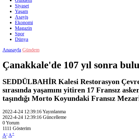
Gündem
Siyaset
Yaşam
Asayiş
Ekonomi
Magazin
Spor
Dünya
Anasayfa
Gündem
Çanakkale'de 107 yıl sonra bul
SEDDÜLBAHİR Kalesi Restorasyon Çevre Dü
sırasında yaşamını yitiren 17 Fransız aske
taşındığı Morto Koyundaki Fransız Mezarl
2022-4-24 12:39:16
Yayınlanma
2022-4-24 12:39:16
Güncelleme
0
Yorum
1111
Gösterim
-
+
A
A