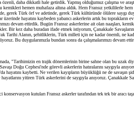
daha özenli, daha dikkatli hale getirdik. Yapmış olduğumuz çalışma ve a
. Bu kemikleri hemen muhafaza altına aldık. Hem Fransız yetkililerle hem 
zde, gerek Türk örf ve adetinde, gerek Türk kültüründe ölülere saygı
 üzerinde hayatını kaybeden yabancı askerlerin artık bu toprakların evla
mızı devam ettirdik. Bugün Fransız askerlerine ait olan naaşları, kemikle
ekler. Bir kez daha buradan ifade etmek istiyorum, Çanakkale Savaşları
rak Tarihi Alanın, şehitliklerin, Türk milleti için ne kadar önemli, ne
iliyoruz. Bu duygularımızla bundan sonra da çalışmalarımızı devam etti
ada, "Tarihimizin en trajik dönemlerinin birine sahne olan bu uzak diy
avaşı Doğu Cephesi'nde görevli askerlerin hatıralarını saygıyla anıyoru
a hayatını kaybetti. Ne verilen kayıpların büyüklüğü ne de savaşın şidde
hayatlarını yitiren Türk askerlerini de saygıyla anıyoruz. Çanakkale S
i konservasyon kutuları Fransız askerler tarafından tek tek bir aracı t