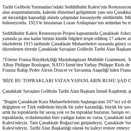
Tarihi Gelibolu Yarımadası’ndaki Seddülbahir Kalesi’nin Restorasyo
alan araştırmalarında, kalenin dönemsel gelişiminin yanı sıra Çanakkale
ait mezarlığın kapsadığı alanda çalışmalar hassasiyetle sürdürüldü. M
bulunuyordu. 1923’te imzalanan Lozan Antlaşması’nın ardından bu m
Seddülbahir Kalesi Restorasyon Projesi kapsamında Çanakkale Arkeoloj
yanında şu ana kadar birinin kimlik bilgileri tespit edilmiş 17 askere a
iskeletlerin 1915 tarihinde Çanakkale Muharebeleri sırasında güney c
düzenlenen törenle Çanakkale Savaşları Gelibolu Tarihi Alan Başkanı 
?Törene Fransa Büyükelçiliği Maslahatgüzarı Mathilde Grammont, 
Albay Philippe Boulogne, NATO İzmir'den Yarbay Philippe Riols de
Fransız Rahip Peder Alexis Doucet ve Savunma Ataşeliği’nden Fransı
'BİZE BU TOPRAKLARI VATAN YAPANLARIN RUHU ŞAD 
Çanakkale Savaşları Gelibolu Tarihi Alan Başkanı İsmail Kaşdemir, şu
"Bugün Çanakkale Kara Muharebelerinin başlangıcının 107’nci yıl dönü
değiştiren ve Türk milletinin büyük bir zafer kazandığı, büyük bir sa
artık bu topraklarda bir savaş yok ve bu topraklar huzurun, barışın v
topraklarda, ecdadımızdan bize yadigar kalan ne varsa, Çanakkale kah
Kalesi'ndeyiz. Tam Çanakkale Boğazı'nın girişindeyiz. Çanakkale Sav
Kalesi'ndeyiz. Tarihi Alan Başkanlığı olarak bu kaleyi restore etmeye 