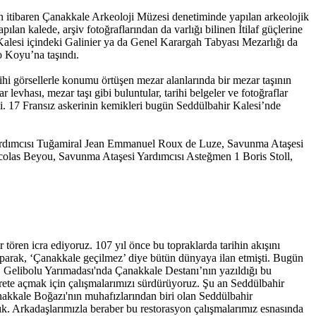
 itibaren Çanakkale Arkeoloji Müzesi denetiminde yapılan arkeolojik
lan kalede, arşiv fotoğraflarından da varlığı bilinen İtilaf güçlerine
 Kalesi içindeki Galinier ya da Genel Karargah Tabyası Mezarlığı da
 Koyu’na taşındı.
hi görsellerle konumu örtüşen mezar alanlarında bir mezar taşının
 levhası, mezar taşı gibi buluntular, tarihi belgeler ve fotoğraflar
di. 17 Fransız askerinin kemikleri bugün Seddülbahir Kalesi’nde
rdımcısı Tuğamiral Jean Emmanuel Roux de Luze, Savunma Ataşesi
las Beyou, Savunma Ataşesi Yardımcısı Asteğmen 1 Boris Stoll,
ren icra ediyoruz. 107 yıl önce bu topraklarda tarihin akışını
yaparak, ‘Çanakkale geçilmez’ diye bütün dünyaya ilan etmişti. Bugün
k, Gelibolu Yarımadası'nda Çanakkale Destanı’nın yazıldığı bu
rete açmak için çalışmalarımızı sürdürüyoruz. Şu an Seddülbahir
nakkale Boğazı'nın muhafızlarından biri olan Seddülbahir
tık. Arkadaşlarımızla beraber bu restorasyon çalışmalarımız esnasında