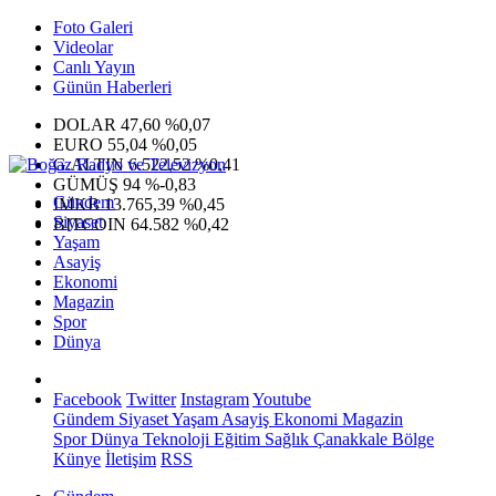
Foto Galeri
Videolar
Canlı Yayın
Günün Haberleri
DOLAR
47,60
%0,07
EURO
55,04
%0,05
G.ALTIN
6.522,52
%0,41
GÜMÜŞ
94
%-0,83
Gündem
IMKB
13.765,39
%0,45
Siyaset
BITCOIN
64.582
%0,42
Yaşam
Asayiş
Ekonomi
Magazin
Spor
Dünya
Facebook
Twitter
Instagram
Youtube
Gündem
Siyaset
Yaşam
Asayiş
Ekonomi
Magazin
Spor
Dünya
Teknoloji
Eğitim
Sağlık
Çanakkale Bölge
Künye
İletişim
RSS