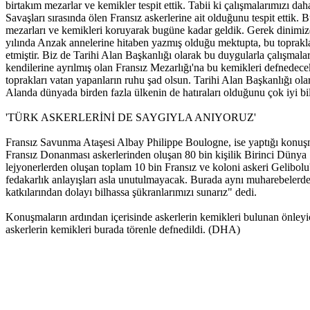
birtakım mezarlar ve kemikler tespit ettik. Tabii ki çalışmalarımızı 
Savaşları sırasında ölen Fransız askerlerine ait olduğunu tespit ettik
mezarları ve kemikleri koruyarak bugüne kadar geldik. Gerek dinimi
yılında Anzak annelerine hitaben yazmış olduğu mektupta, bu topraklar
etmiştir. Biz de Tarihi Alan Başkanlığı olarak bu duygularla çalışmaları
kendilerine ayrılmış olan Fransız Mezarlığı'na bu kemikleri defnedec
toprakları vatan yapanların ruhu şad olsun. Tarihi Alan Başkanlığı ola
Alanda dünyada birden fazla ülkenin de hatıraları olduğunu çok iyi b
'TÜRK ASKERLERİNİ DE SAYGIYLA ANIYORUZ'
Fransız Savunma Ataşesi Albay Philippe Boulogne, ise yaptığı konuşm
Fransız Donanması askerlerinden oluşan 80 bin kişilik Birinci Dünya S
lejyonerlerden oluşan toplam 10 bin Fransız ve koloni askeri Gelibolu'd
fedakarlık anlayışları asla unutulmayacak. Burada aynı muharebelerde 
katkılarından dolayı bilhassa şükranlarımızı sunarız" dedi.
Konuşmaların ardından içerisinde askerlerin kemikleri bulunan önleyic
askerlerin kemikleri burada törenle defnedildi. (DHA)