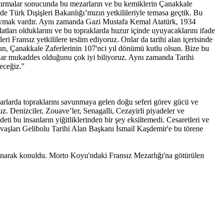
raştırmalar sonucunda bu mezarların ve bu kemiklerin Çanakkale
de Türk Dışişleri Bakanlığı’mızın yetkilileriyle temasa geçtik. Bu
 duymak vardır. Aynı zamanda Gazi Mustafa Kemal Atatürk, 1934
tları olduklarını ve bu topraklarda huzur içinde uyuyacaklarını ifade
ri Fransız yetkililere teslim ediyoruz. Onlar da tarihi alan içerisinde
nın, Çanakkale Zaferlerinin 107'nci yıl dönümü kutlu olsun. Bize bu
 kadar mukaddes olduğunu çok iyi biliyoruz. Aynı zamanda Tarihi
receğiz."
arlarda topraklarını savunmaya gelen doğu seferi görev gücü ve
z. Denizciler, Zouave’ler, Senagalli, Cezayirli piyadeler ve
ti bu insanların yiğitliklerinden bir şey eksiltemedi. Cesaretleri ve
avaşları Gelibolu Tarihi Alan Başkanı İsmail Kaşdemir'e bu törene
aşınarak konuldu. Morto Koyu'ndaki Fransız Mezarlığı'na götürülen