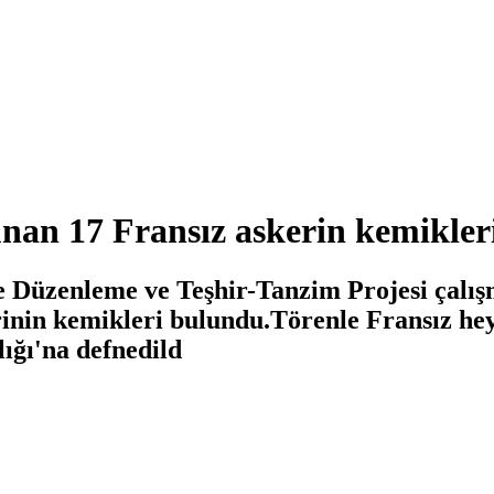
unan 17 Fransız askerin kemikler
zenleme ve Teşhir-Tanzim Projesi çalışma
rinin kemikleri bulundu.Törenle Fransız hey
ığı'na defnedild