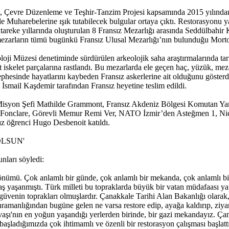
n, Çevre Düzenleme ve Teşhir-Tanzim Projesi kapsamında 2015 yılından
 Muharebelerine ışık tutabilecek bulgular ortaya çıktı. Restorasyonu yapı
ütareke yıllarında oluşturulan 8 Fransız Mezarlığı arasında Seddülbahir
ezarların tümü bugünkü Fransız Ulusal Mezarlığı’nın bulunduğu Morto
i Müzesi denetiminde sürdürülen arkeolojik saha araştırmalarında tari
it iskelet parçalarına rastlandı. Bu mezarlarda ele geçen haç, yüzük, mezar
ephesinde hayatlarını kaybeden Fransız askerlerine ait olduğunu göster
İsmail Kaşdemir tarafından Fransız heyetine teslim edildi.
Misyon Şefi Mathilde Grammont, Fransız Akdeniz Bölgesi Komutan Ya
 Fonclare, Görevli Memur Remi Ver, NATO İzmir’den Asteğmen 1, Nico
z öğrenci Hugo Desbenoit katıldı.
OLSUN'
nları söyledi:
mü. Çok anlamlı bir günde, çok anlamlı bir mekanda, çok anlamlı bir tö
vaş yaşanmıştı. Türk milleti bu topraklarda büyük bir vatan müdafaası 
e güvenin toprakları olmuşlardır. Çanakkale Tarihi Alan Bakanlığı olara
ramanlığından bugüne gelen ne varsa restore edip, ayağa kaldırıp, ziya
aşı'nın en yoğun yaşandığı yerlerden birinde, bir gazi mekandayız. Ça
başladığımızda çok ihtimamlı ve özenli bir restorasyon çalışması başlat