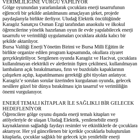
VERİMLİLİĞİNE VURGU YAPILIYOR
Gölge oyunundan yararlanılarak çocuklara enerji tasarrufunun
eğlenceli bir şekilde anlatılmasını amaçlayan şirket, projede
paydaşlarıyla birlikte ilerliyor. Uludağ Elektrik öncülüğünde
Karagöz Sanatçısı Osman Ezgi tarafından anaokulu ve ilkokul
öğrencilerine yönelik hazırlanan oyun ile evde yapılabilecek enerji
tasarrufu ve verimliliği uygulamaları çocuklara akılda kalıcı bir
şekilde aktarılıyor.
Bursa Valiliği Enerji Yönetim Birimi ve Bursa Milli Eğitim ile
birlikte organize edilen program kapsamında, okullara ziyaret
gerçekleştiriliyor. Sergilenen oyunda Karagöz ve Hacivat, çocuklara
kullanılmayan elektrikli ev aletlerinin fişten çekilmesi, kullanılmayan
lambaların açık bırakılmaması, fırın ve buzdolabı kapaklarının
çalışırken açılıp, kapatılmaması gerektiği gibi tüyoları anlatıyor.
Karagöz’e sorulan sorular üzerinden kurgulanan oyunda, gelecek
nesillere güzel bir dünya bırakılması için tasarruf ve verimliliğin
önemi vurgulanıyor.
ENERJİ TEMALI KİTAPLAR İLE SAĞLIKLI BİR GELECEK
HEDEFLENİYOR
Öğrencilere gölge oyunu dışında enerji temalı kitapları ve
atölyeleriyle de ulaşan Uludağ Elektrik, yenilenebilir enerji
kaynaklarının sağladığı faydayı resimler ve etkinliklerle de çocuklara
aktarıyor. Her yıl güncellenen bir içerikle çocuklarla buluşturulan
kitaplarla, çocuklar sağlıklı bir gelecek için yenilebilir enerji