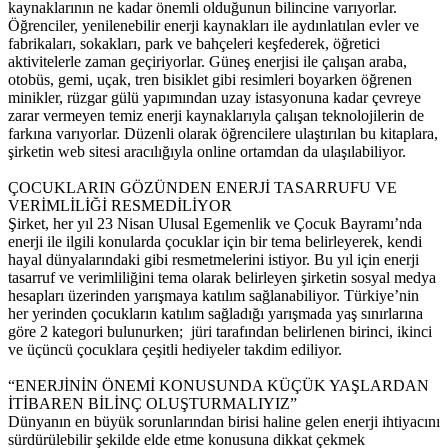
kaynaklarının ne kadar önemli olduğunun bilincine varıyorlar.
Öğrenciler, yenilenebilir enerji kaynakları ile aydınlatılan evler ve
fabrikaları, sokakları, park ve bahçeleri keşfederek, öğretici
aktivitelerle zaman geçiriyorlar. Güneş enerjisi ile çalışan araba,
otobüs, gemi, uçak, tren bisiklet gibi resimleri boyarken öğrenen
minikler, rüzgar gülü yapımından uzay istasyonuna kadar çevreye
zarar vermeyen temiz enerji kaynaklarıyla çalışan teknolojilerin de
farkına varıyorlar. Düzenli olarak öğrencilere ulaştırılan bu kitaplara,
şirketin web sitesi aracılığıyla online ortamdan da ulaşılabiliyor.
ÇOCUKLARIN GÖZÜNDEN ENERJİ TASARRUFU VE
VERİMLİLİĞİ RESMEDİLİYOR
Şirket, her yıl 23 Nisan Ulusal Egemenlik ve Çocuk Bayramı’nda
enerji ile ilgili konularda çocuklar için bir tema belirleyerek, kendi
hayal dünyalarındaki gibi resmetmelerini istiyor. Bu yıl için enerji
tasarruf ve verimliliğini tema olarak belirleyen şirketin sosyal medya
hesapları üzerinden yarışmaya katılım sağlanabiliyor. Türkiye’nin
her yerinden çocukların katılım sağladığı yarışmada yaş sınırlarına
göre 2 kategori bulunurken; jüri tarafından belirlenen birinci, ikinci
ve üçüncü çocuklara çeşitli hediyeler takdim ediliyor.
“ENERJİNİN ÖNEMİ KONUSUNDA KÜÇÜK YAŞLARDAN
İTİBAREN BİLİNÇ OLUŞTURMALIYIZ”
Dünyanın en büyük sorunlarından birisi haline gelen enerji ihtiyacını
sürdürülebilir şekilde elde etme konusuna dikkat çekmek