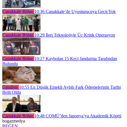
Çanakkale Bölge
10:36
Çanakkale’de Uyuşturucuya Geçit Yok
Çanakkale Bölge
10:29
İleri Teknolojiyle Üç Kritik Operasyon
Çanakkale Bölge
10:27
Kaybolan 15 Keçi Jandarma Tarafından
Bulundu
Gündem
10:55
En Düşük Emekli Aylığı Fark Ödemelerinin Tarihi
Belli Oldu
Çanakkale Bölge
10:48
ÇOMÜ’den Japonya’ya Akademik Köprü
bogazmedya
BEĞEN