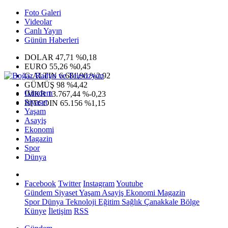
Foto Galeri
Videolar
Canlı Yayın
Günün Haberleri
DOLAR
47,71
%0,18
EURO
55,26
%0,45
G.ALTIN
6.681,90
%2,92
GÜMÜŞ
98
%4,42
Gündem
IMKB
13.767,44
%-0,23
Siyaset
BITCOIN
65.156
%1,15
Yaşam
Asayiş
Ekonomi
Magazin
Spor
Dünya
Facebook
Twitter
Instagram
Youtube
Gündem
Siyaset
Yaşam
Asayiş
Ekonomi
Magazin
Spor
Dünya
Teknoloji
Eğitim
Sağlık
Çanakkale Bölge
Künye
İletişim
RSS