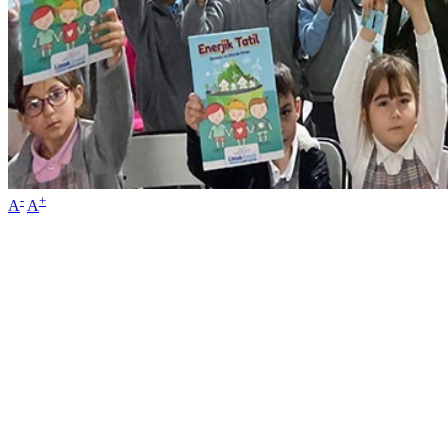
-
+
A
A