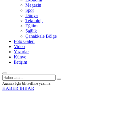
Magazin
Spor
Dünya
Teknoloji
Eğitim
Sağlık
Çanakkale Bölge
Foto Galeri
Video
Yazarlar
Künye
İletişim
Aramak için bir kelime yazınız.
HABER İHBAR