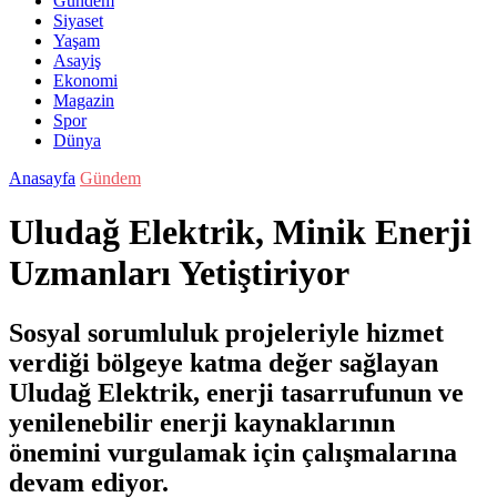
Gündem
Siyaset
Yaşam
Asayiş
Ekonomi
Magazin
Spor
Dünya
Anasayfa
Gündem
Uludağ Elektrik, Minik Enerji
Uzmanları Yetiştiriyor
Sosyal sorumluluk projeleriyle hizmet
verdiği bölgeye katma değer sağlayan
Uludağ Elektrik, enerji tasarrufunun ve
yenilenebilir enerji kaynaklarının
önemini vurgulamak için çalışmalarına
devam ediyor.