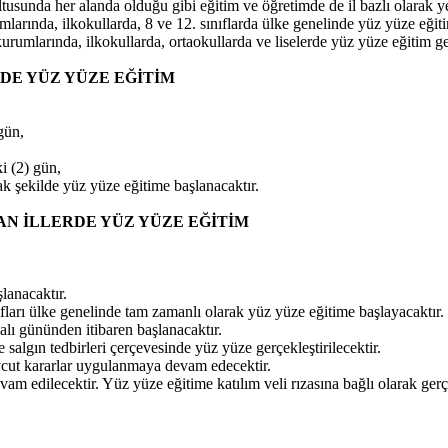
usunda her alanda olduğu gibi eğitim ve öğretimde de il bazlı olarak ye
arında, ilkokullarda, 8 ve 12. sınıflarda ülke genelinde yüz yüze eğiti
urumlarında, ilkokullarda, ortaokullarda ve liselerde yüz yüze eğitim ger
DE YÜZ YÜZE EĞİTİM
 gün,
ki (2) gün,
cak şekilde yüz yüze eğitime başlanacaktır.
N İLLERDE YÜZ YÜZE EĞİTİM
şlanacaktır.
ıfları ülke genelinde tam zamanlı olarak yüz yüze eğitime başlayacaktır.
lı gününden itibaren başlanacaktır.
 salgın tedbirleri çerçevesinde yüz yüze gerçekleştirilecektir.
vcut kararlar uygulanmaya devam edecektir.
edilecektir. Yüz yüze eğitime katılım veli rızasına bağlı olarak gerçek