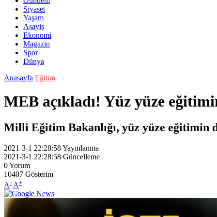
Gündem
Siyaset
Yaşam
Asayiş
Ekonomi
Magazin
Spor
Dünya
Anasayfa
Eğitim
MEB açıkladı! Yüz yüze eğitimin
Milli Eğitim Bakanlığı, yüz yüze eğitimin de
2021-3-1 22:28:58
Yayınlanma
2021-3-1 22:28:58
Güncelleme
0
Yorum
10407
Gösterim
-
+
A
A