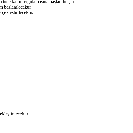
rinde karar uygulamasına başlanılmıştır.
m başlanılacaktır.
çekleştirilecektir.
leştirilecektir.