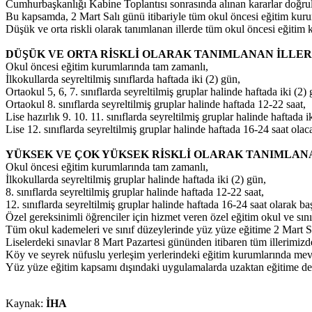
Cumhurbaşkanlığı Kabine Toplantısı sonrasında alınan kararlar doğrult
Bu kapsamda, 2 Mart Salı günü itibariyle tüm okul öncesi eğitim kuruml
Düşük ve orta riskli olarak tanımlanan illerde tüm okul öncesi eğitim k
DÜŞÜK VE ORTA RİSKLİ OLARAK TANIMLANAN İLLER
Okul öncesi eğitim kurumlarında tam zamanlı,
İlkokullarda seyreltilmiş sınıflarda haftada iki (2) gün,
Ortaokul 5, 6, 7. sınıflarda seyreltilmiş gruplar halinde haftada iki (2)
Ortaokul 8. sınıflarda seyreltilmiş gruplar halinde haftada 12-22 saat,
Lise hazırlık 9. 10. 11. sınıflarda seyreltilmiş gruplar halinde haftada i
Lise 12. sınıflarda seyreltilmiş gruplar halinde haftada 16-24 saat ola
YÜKSEK VE ÇOK YÜKSEK RİSKLİ OLARAK TANIMLANA
Okul öncesi eğitim kurumlarında tam zamanlı,
İlkokullarda seyreltilmiş gruplar halinde haftada iki (2) gün,
8. sınıflarda seyreltilmiş gruplar halinde haftada 12-22 saat,
12. sınıflarda seyreltilmiş gruplar halinde haftada 16-24 saat olarak ba
Özel gereksinimli öğrenciler için hizmet veren özel eğitim okul ve sın
Tüm okul kademeleri ve sınıf düzeylerinde yüz yüze eğitime 2 Mart Sa
Liselerdeki sınavlar 8 Mart Pazartesi gününden itibaren tüm illerimizde
Köy ve seyrek nüfuslu yerleşim yerlerindeki eğitim kurumlarında me
Yüz yüze eğitim kapsamı dışındaki uygulamalarda uzaktan eğitime devam 
Kaynak:
İHA