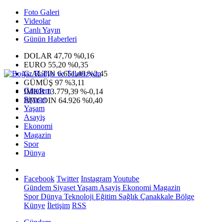
Foto Galeri
Videolar
Canlı Yayın
Günün Haberleri
DOLAR
47,70
%0,16
EURO
55,20
%0,35
G.ALTIN
6.651,49
%2,45
GÜMÜŞ
97
%3,11
Gündem
IMKB
13.779,39
%-0,14
Siyaset
BITCOIN
64.926
%0,40
Yaşam
Asayiş
Ekonomi
Magazin
Spor
Dünya
Facebook
Twitter
Instagram
Youtube
Gündem
Siyaset
Yaşam
Asayiş
Ekonomi
Magazin
Spor
Dünya
Teknoloji
Eğitim
Sağlık
Çanakkale Bölge
Künye
İletişim
RSS