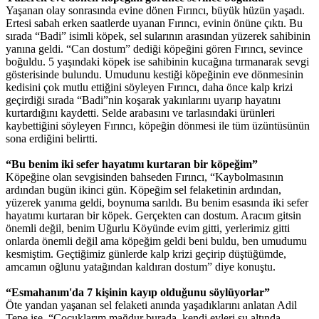
Yaşanan olay sonrasında evine dönen Fırıncı, büyük hüzün yaşadı.
Ertesi sabah erken saatlerde uyanan Fırıncı, evinin önüne çıktı. Bu
sırada “Badi” isimli köpek, sel sularının arasından yüzerek sahibinin
yanına geldi. “Can dostum” dediği köpeğini gören Fırıncı, sevince
boğuldu. 5 yaşındaki köpek ise sahibinin kucağına tırmanarak sevgi
gösterisinde bulundu. Umudunu kestiği köpeğinin eve dönmesinin
kedisini çok mutlu ettiğini söyleyen Fırıncı, daha önce kalp krizi
geçirdiği sırada “Badi”nin koşarak yakınlarını uyarıp hayatını
kurtardığını kaydetti. Selde arabasını ve tarlasındaki ürünleri
kaybettiğini söyleyen Fırıncı, köpeğin dönmesi ile tüm üzüntüsünün
sona erdiğini belirtti.
“Bu benim iki sefer hayatımı kurtaran bir köpeğim”
Köpeğine olan sevgisinden bahseden Fırıncı, “Kaybolmasının
ardından bugün ikinci gün. Köpeğim sel felaketinin ardından,
yüzerek yanıma geldi, boynuma sarıldı. Bu benim esasında iki sefer
hayatımı kurtaran bir köpek. Gerçekten can dostum. Aracım gitsin
önemli değil, benim Uğurlu Köyünde evim gitti, yerlerimiz gitti
onlarda önemli değil ama köpeğim geldi beni buldu, ben umudumu
kesmiştim. Geçtiğimiz günlerde kalp krizi geçirip düştüğümde,
amcamın oğlunu yatağından kaldıran dostum” diye konuştu.
“Esmahanım'da 7 kişinin kayıp olduğunu söylüyorlar”
Öte yandan yaşanan sel felaketi anında yaşadıklarını anlatan Adil
Tepe ise, “Çocuklarım mağdur burada, kendi evleri su altında,