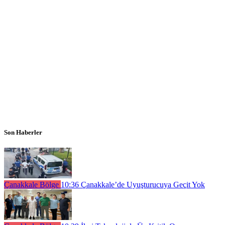
Son Haberler
Çanakkale Bölge
10:36
Çanakkale’de Uyuşturucuya Geçit Yok