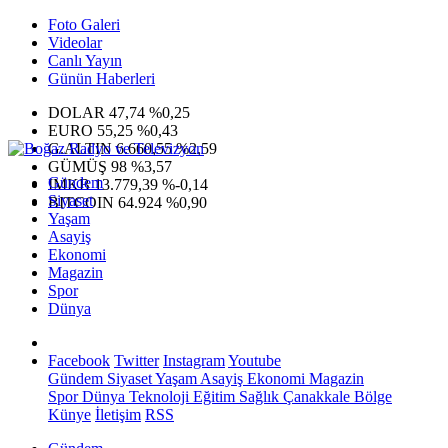
Foto Galeri
Videolar
Canlı Yayın
Günün Haberleri
DOLAR
47,74
%0,25
EURO
55,25
%0,43
G.ALTIN
6.660,55
%2,59
GÜMÜŞ
98
%3,57
Gündem
IMKB
13.779,39
%-0,14
Siyaset
BITCOIN
64.924
%0,90
Yaşam
Asayiş
Ekonomi
Magazin
Spor
Dünya
Facebook
Twitter
Instagram
Youtube
Gündem
Siyaset
Yaşam
Asayiş
Ekonomi
Magazin
Spor
Dünya
Teknoloji
Eğitim
Sağlık
Çanakkale Bölge
Künye
İletişim
RSS