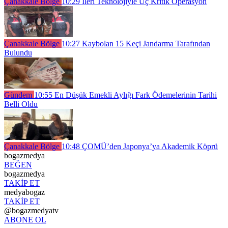
Çanakkale Bölge
10:29
İleri Teknolojiyle Üç Kritik Operasyon
Çanakkale Bölge
10:27
Kaybolan 15 Keçi Jandarma Tarafından
Bulundu
Gündem
10:55
En Düşük Emekli Aylığı Fark Ödemelerinin Tarihi
Belli Oldu
Çanakkale Bölge
10:48
ÇOMÜ’den Japonya’ya Akademik Köprü
bogazmedya
BEĞEN
bogazmedya
TAKİP ET
medyabogaz
TAKİP ET
@bogazmedyatv
ABONE OL