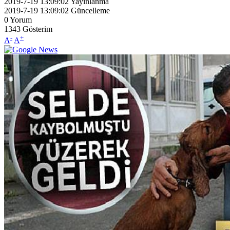
2019-7-19 13:09:02
Yayınlanma
2019-7-19 13:09:02
Güncelleme
0
Yorum
1343
Gösterim
-
+
A
A