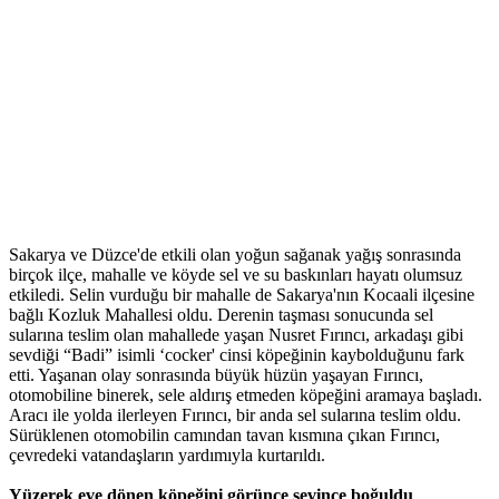
Sakarya ve Düzce'de etkili olan yoğun sağanak yağış sonrasında
birçok ilçe, mahalle ve köyde sel ve su baskınları hayatı olumsuz
etkiledi. Selin vurduğu bir mahalle de Sakarya'nın Kocaali ilçesine
bağlı Kozluk Mahallesi oldu. Derenin taşması sonucunda sel
sularına teslim olan mahallede yaşan Nusret Fırıncı, arkadaşı gibi
sevdiği “Badi” isimli ‘cocker' cinsi köpeğinin kaybolduğunu fark
etti. Yaşanan olay sonrasında büyük hüzün yaşayan Fırıncı,
otomobiline binerek, sele aldırış etmeden köpeğini aramaya başladı.
Aracı ile yolda ilerleyen Fırıncı, bir anda sel sularına teslim oldu.
Sürüklenen otomobilin camından tavan kısmına çıkan Fırıncı,
çevredeki vatandaşların yardımıyla kurtarıldı.
Yüzerek eve dönen köpeğini görünce sevince boğuldu