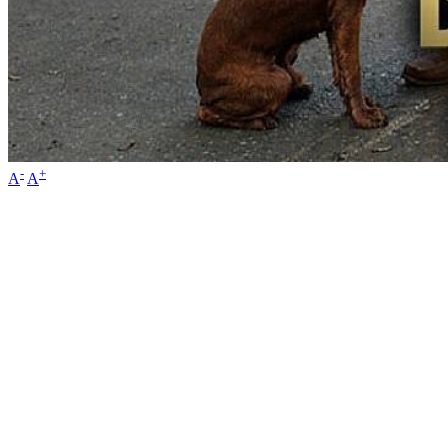
-
+
A
A