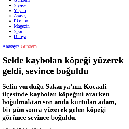
Gündem
Siyaset
Yaşam
Asayiş
Ekonomi
Magazin
Spor
Dünya
Anasayfa
Gündem
Selde kaybolan köpeği yüzerek
geldi, sevince boğuldu
Selin vurduğu Sakarya’nın Kocaali
ilçesinde kaybolan köpeğini ararken
boğulmaktan son anda kurtulan adam,
bir gün sonra yüzerek gelen köpeği
görünce sevince boğuldu.