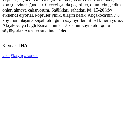
komşu evine sığındılar. Geceyi çatıda geçirdiler, onun için geldim
onları almaya çalışıyorum. Sağlıkları, rahatları iyi. 15-20 köy
etkilendi diyorlar, köprüler yıkık, ulaşım kesik. Akçakoca'nın 7-8
köyünün ulaşıma kapalı olduğunu söylüyorlar, irtibat kuramıyoruz.
Akçakoca'ya bağlı Esmahanım'da 7 kişinin kayıp olduğunu
söylüyorlar. Araziler su altında” dedi.
Kaynak:
İHA
#sel
#kayıp
#köpek