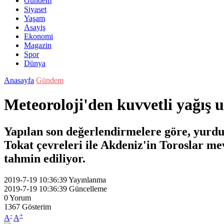
Gündem
Siyaset
Yaşam
Asayiş
Ekonomi
Magazin
Spor
Dünya
Anasayfa
Gündem
Meteoroloji'den kuvvetli yağış
Yapılan son değerlendirmelere göre, yurdu
Tokat çevreleri ile Akdeniz'in Toroslar mev
tahmin ediliyor.
2019-7-19 10:36:39
Yayınlanma
2019-7-19 10:36:39
Güncelleme
0
Yorum
1367
Gösterim
-
+
A
A