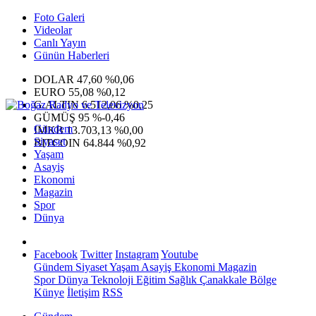
Foto Galeri
Videolar
Canlı Yayın
Günün Haberleri
DOLAR
47,60
%0,06
EURO
55,08
%0,12
G.ALTIN
6.512,06
%0,25
GÜMÜŞ
95
%-0,46
Gündem
IMKB
13.703,13
%0,00
Siyaset
BITCOIN
64.844
%0,92
Yaşam
Asayiş
Ekonomi
Magazin
Spor
Dünya
Facebook
Twitter
Instagram
Youtube
Gündem
Siyaset
Yaşam
Asayiş
Ekonomi
Magazin
Spor
Dünya
Teknoloji
Eğitim
Sağlık
Çanakkale Bölge
Künye
İletişim
RSS