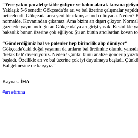
“Yere yakın paralel şekilde gidiyor ve balını alarak kovana geliy
Yaklaşık 5-6 senedir Gökçeada'da arı ve bal üzerine çalışmalar yapıld
neticelendi. Gökçeada arısı yeni bir ırkmış aslında dünyada. Neden?
normalde. Kovanından çıkamaz. Ama bizim arı dışarı çıkıyor. Normalde 
gazetede yayınlandı. Şu an Gökçeada'ya arı girişi yasak. Kesinlikle ya
bakanlık bunun üzerine çok eğiliyor. Şu an bütün arıcılardan kovan to
“Gönderdiğimiz bal ve polenler hep birincilik alıp dönüyor”
Gökçeada'daki doğal yaşamın da arıların bal üretimine olumlu yansıdığ
‘kekik balı' diyemiyoruz. Neden? Çünkü bunu analize gönderip yüzde
başladı. Özellikle arı ve bal üzerine çok iyi duyulmaya başladı. Çünkü
Bal gelmesine de karşıyız.”
Kaynak:
İHA
#arı
#fırtına