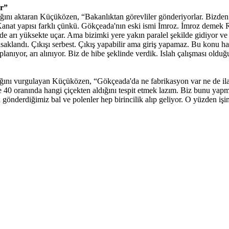
or”
ığını aktaran Küçüközen, “Bakanlıktan görevliler gönderiyorlar. Bizden
 Kanat yapısı farklı çünkü. Gökçeada'nın eski ismi İmroz. İmroz demek
arı yüksekte uçar. Ama bizimki yere yakın paralel şekilde gidiyor ve bal
saklandı. Çıkışı serbest. Çıkış yapabilir ama giriş yapamaz. Bu konu hak
planıyor, arı alınıyor. Biz de hibe şeklinde verdik. Islah çalışması ol
ını vurgulayan Küçüközen, “Gökçeada'da ne fabrikasyon var ne de ilaçla
 40 oranında hangi çiçekten aldığını tespit etmek lazım. Biz bunu ya
 gönderdiğimiz bal ve polenler hep birincilik alıp geliyor. O yüzden işim