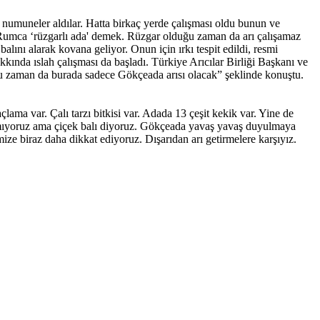
 numuneler aldılar. Hatta birkaç yerde çalışması oldu bunun ve
 Rumca ‘rüzgarlı ada' demek. Rüzgar olduğu zaman da arı çalışamaz
ını alarak kovana geliyor. Onun için ırkı tespit edildi, resmi
kında ıslah çalışması da başladı. Türkiye Arıcılar Birliği Başkanı ve
duğu zaman da burada sadece Gökçeada arısı olacak” şeklinde konuştu.
ma var. Çalı tarzı bitkisi var. Adada 13 çeşit kekik var. Yine de
pmıyoruz ama çiçek balı diyoruz. Gökçeada yavaş yavaş duyulmaya
ize biraz daha dikkat ediyoruz. Dışarıdan arı getirmelere karşıyız.