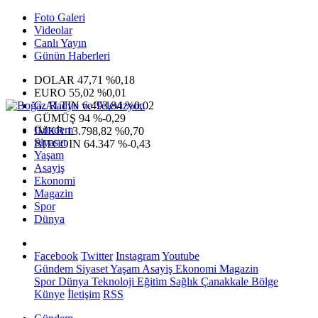
Foto Galeri
Videolar
Canlı Yayın
Günün Haberleri
DOLAR
47,71
%0,18
EURO
55,02
%0,01
G.ALTIN
6.493,84
%0,02
GÜMÜŞ
94
%-0,29
Gündem
IMKB
13.798,82
%0,70
Siyaset
BITCOIN
64.347
%-0,43
Yaşam
Asayiş
Ekonomi
Magazin
Spor
Dünya
Facebook
Twitter
Instagram
Youtube
Gündem
Siyaset
Yaşam
Asayiş
Ekonomi
Magazin
Spor
Dünya
Teknoloji
Eğitim
Sağlık
Çanakkale Bölge
Künye
İletişim
RSS