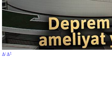
-
+
A
A