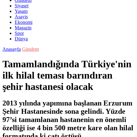
Gündem
Siyaset
Yaşam
Asayiş
Ekonomi
Magazin
Spor
Dünya
Anasayfa
Gündem
Tamamlandığında Türkiye'nin
ilk hilal teması barındıran
şehir hastanesi olacak
2013 yılında yapımına başlanan Erzurum
Şehir Hastanesinde sona gelindi. Yüzde
97’si tamamlanan hastanenin en önemli
özelliği ise 4 bin 500 metre kare olan hilal
formatında ki çatı örtüsü.