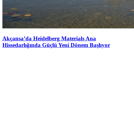
Akçansa’da Heidelberg Materials Ana
Hissedarlığında Güçlü Yeni Dönem Başlıyor