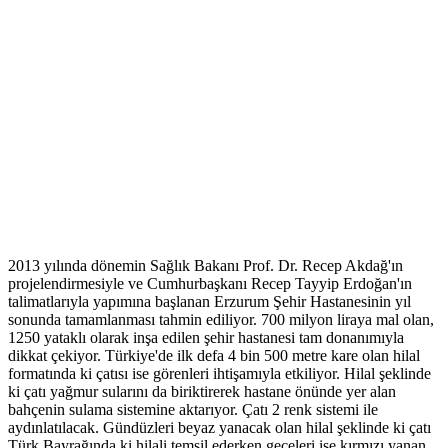
2013 yılında dönemin Sağlık Bakanı Prof. Dr. Recep Akdağ'ın
projelendirmesiyle ve Cumhurbaşkanı Recep Tayyip Erdoğan'ın
talimatlarıyla yapımına başlanan Erzurum Şehir Hastanesinin yıl
sonunda tamamlanması tahmin ediliyor. 700 milyon liraya mal olan,
1250 yataklı olarak inşa edilen şehir hastanesi tam donanımıyla
dikkat çekiyor. Türkiye'de ilk defa 4 bin 500 metre kare olan hilal
formatında ki çatısı ise görenleri ihtişamıyla etkiliyor. Hilal şeklinde
ki çatı yağmur sularını da biriktirerek hastane önünde yer alan
bahçenin sulama sistemine aktarıyor. Çatı 2 renk sistemi ile
aydınlatılacak. Gündüzleri beyaz yanacak olan hilal şeklinde ki çatı
Türk Bayrağında ki hilali temsil ederken geceleri ise kırmızı yanan