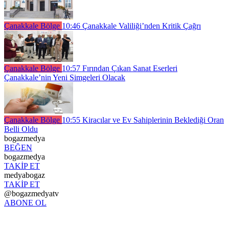
Çanakkale Bölge
10:46
Çanakkale Valiliği’nden Kritik Çağrı
Çanakkale Bölge
10:57
Fırından Çıkan Sanat Eserleri
Çanakkale’nin Yeni Simgeleri Olacak
Çanakkale Bölge
10:55
Kiracılar ve Ev Sahiplerinin Beklediği Oran
Belli Oldu
bogazmedya
BEĞEN
bogazmedya
TAKİP ET
medyabogaz
TAKİP ET
@bogazmedyatv
ABONE OL