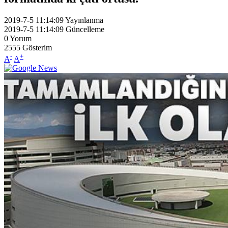
2019-7-5 11:14:09
Yayınlanma
2019-7-5 11:14:09
Güncelleme
0
Yorum
2555
Gösterim
-
+
A
A