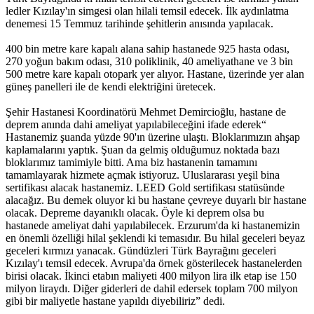
ledler Kızılay'ın simgesi olan hilali temsil edecek. İlk aydınlatma
denemesi 15 Temmuz tarihinde şehitlerin anısında yapılacak.
400 bin metre kare kapalı alana sahip hastanede 925 hasta odası,
270 yoğun bakım odası, 310 poliklinik, 40 ameliyathane ve 3 bin
500 metre kare kapalı otopark yer alıyor. Hastane, üzerinde yer alan
güneş panelleri ile de kendi elektriğini üretecek.
Şehir Hastanesi Koordinatörü Mehmet Demircioğlu, hastane de
deprem anında dahi ameliyat yapılabileceğini ifade ederek“
Hastanemiz şuanda yüzde 90'ın üzerine ulaştı. Bloklarımızın ahşap
kaplamalarını yaptık. Şuan da gelmiş olduğumuz noktada bazı
bloklarımız tamimiyle bitti. Ama biz hastanenin tamamını
tamamlayarak hizmete açmak istiyoruz. Uluslararası yeşil bina
sertifikası alacak hastanemiz. LEED Gold sertifikası statüsünde
alacağız. Bu demek oluyor ki bu hastane çevreye duyarlı bir hastane
olacak. Depreme dayanıklı olacak. Öyle ki deprem olsa bu
hastanede ameliyat dahi yapılabilecek. Erzurum'da ki hastanemizin
en önemli özelliği hilal şeklendi ki temasıdır. Bu hilal geceleri beyaz
geceleri kırmızı yanacak. Gündüzleri Türk Bayrağını geceleri
Kızılay'ı temsil edecek. Avrupa'da örnek gösterilecek hastanelerden
birisi olacak. İkinci etabın maliyeti 400 milyon lira ilk etap ise 150
milyon liraydı. Diğer giderleri de dahil edersek toplam 700 milyon
gibi bir maliyetle hastane yapıldı diyebiliriz” dedi.