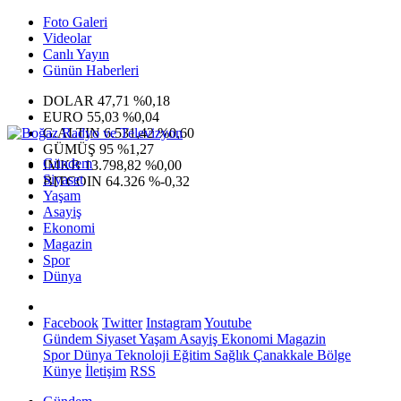
Foto Galeri
Videolar
Canlı Yayın
Günün Haberleri
DOLAR
47,71
%0,18
EURO
55,03
%0,04
G.ALTIN
6.531,42
%0,60
GÜMÜŞ
95
%1,27
Gündem
IMKB
13.798,82
%0,00
Siyaset
BITCOIN
64.326
%-0,32
Yaşam
Asayiş
Ekonomi
Magazin
Spor
Dünya
Facebook
Twitter
Instagram
Youtube
Gündem
Siyaset
Yaşam
Asayiş
Ekonomi
Magazin
Spor
Dünya
Teknoloji
Eğitim
Sağlık
Çanakkale Bölge
Künye
İletişim
RSS