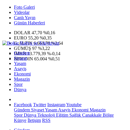
Foto Galeri
Videolar
Canlı Yayın
Günün Haberleri
DOLAR
47,70
%0,16
EURO
55,20
%0,35
G.ALTIN
6.663,78
%2,64
GÜMÜŞ
97
%3,22
Gündem
IMKB
13.779,39
%-0,14
Siyaset
BITCOIN
65.004
%0,51
Yaşam
Asayiş
Ekonomi
Magazin
Spor
Dünya
Facebook
Twitter
Instagram
Youtube
Gündem
Siyaset
Yaşam
Asayiş
Ekonomi
Magazin
Spor
Dünya
Teknoloji
Eğitim
Sağlık
Çanakkale Bölge
Künye
İletişim
RSS