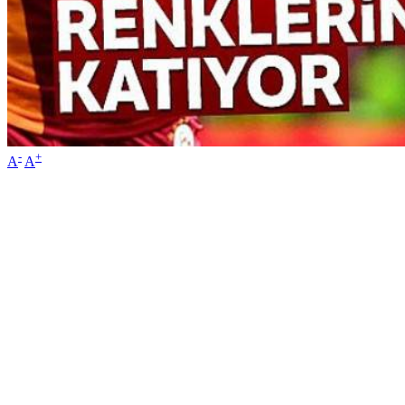
-
+
A
A