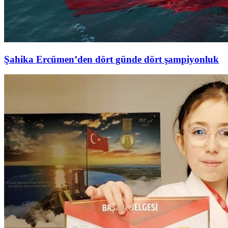
Şahika Ercümen’den dört günde dört şampiyonluk