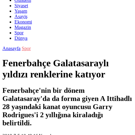
Gündem
Siyaset
Yaşam
Asayiş
Ekonomi
Magazin
Spor
Dünya
Anasayfa
Spor
Fenerbahçe Galatasaraylı
yıldızı renklerine katıyor
Fenerbahçe'nin bir dönem
Galatasaray'da da forma giyen A Ittihadlı
28 yaşındaki kanat oyuncusu Garry
Rodrigues'i 2 yıllığına kiraladığı
belirtildi.