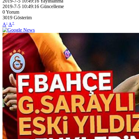
2019-7-5 10:49:16
Yayınlanma
2019-7-5 10:49:16
Güncelleme
0
Yorum
3019
Gösterim
-
+
A
A