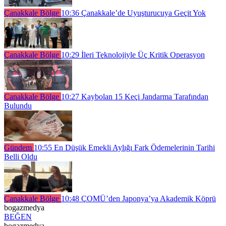
Çanakkale Bölge
10:36
Çanakkale’de Uyuşturucuya Geçit Yok
Çanakkale Bölge
10:29
İleri Teknolojiyle Üç Kritik Operasyon
Çanakkale Bölge
10:27
Kaybolan 15 Keçi Jandarma Tarafından
Bulundu
Gündem
10:55
En Düşük Emekli Aylığı Fark Ödemelerinin Tarihi
Belli Oldu
Çanakkale Bölge
10:48
ÇOMÜ’den Japonya’ya Akademik Köprü
bogazmedya
BEĞEN
bogazmedya