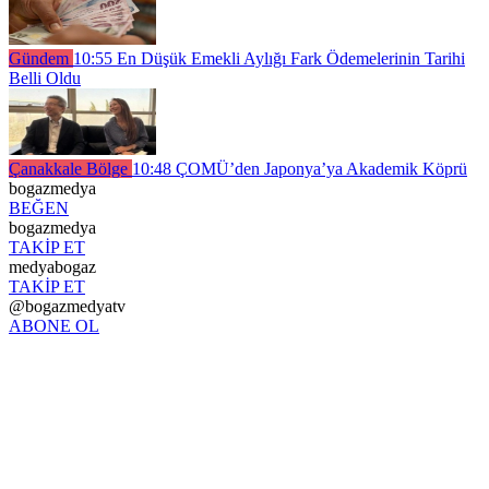
Gündem
10:55
En Düşük Emekli Aylığı Fark Ödemelerinin Tarihi
Belli Oldu
Çanakkale Bölge
10:48
ÇOMÜ’den Japonya’ya Akademik Köprü
bogazmedya
BEĞEN
bogazmedya
TAKİP ET
medyabogaz
TAKİP ET
@bogazmedyatv
ABONE OL