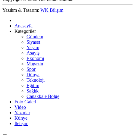
Yazılım & Tasarım:
WK Bilişim
Anasayfa
Kategoriler
Gündem
Siyaset
Yaşam
Asayiş
Ekonomi
Magazin
Spor
Dünya
Teknoloji
Eğitim
Sağlık
Çanakkale Bölge
Foto Galeri
Video
Yazarlar
Künye
İletişim