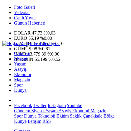
Foto Galeri
Videolar
Canlı Yayın
Günün Haberleri
DOLAR
47,73
%0,03
EURO
55,19
%0,00
G.ALTIN
6.671,51
%0,16
GÜMÜŞ
98
%0,81
Gündem
IMKB
13.779,39
%0,00
Siyaset
BITCOIN
65.199
%0,52
Yaşam
Asayiş
Ekonomi
Magazin
Spor
Dünya
Facebook
Twitter
Instagram
Youtube
Gündem
Siyaset
Yaşam
Asayiş
Ekonomi
Magazin
Spor
Dünya
Teknoloji
Eğitim
Sağlık
Çanakkale Bölge
Künye
İletişim
RSS