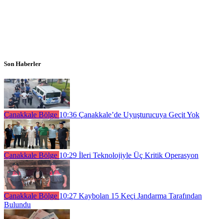
Son Haberler
Çanakkale Bölge
10:36
Çanakkale’de Uyuşturucuya Geçit Yok
Çanakkale Bölge
10:29
İleri Teknolojiyle Üç Kritik Operasyon
Çanakkale Bölge
10:27
Kaybolan 15 Keçi Jandarma Tarafından
Bulundu