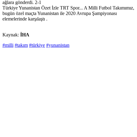
ağlara gönderdi. 2-1
Türkiye Yunanistan Özet İzle TRT Spor... A Milli Futbol Takımımız,
bugün özel maçta Yunanistan ile 2020 Avrupa Şampiyonası
elemelerinde karşılaştı .
Kaynak:
İHA
#milli
#takım
#türkiye
#yunanistan