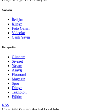
Sayfalar
İletişim
Künye
Foto Galeri
Videolar
Canlı Yayın
Kategoriler
Gündem
Siyaset
Yaşam
Asayiş
Ekonomi
Magazin
Spor
Dünya
Teknoloji
Eğitim
RSS
Copyright © 2026 Her hakkı saklıdır.