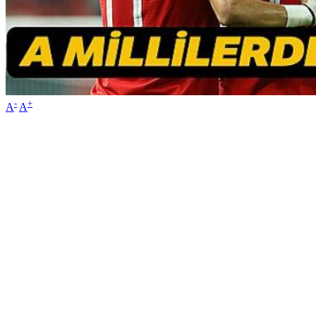
-
+
A
A