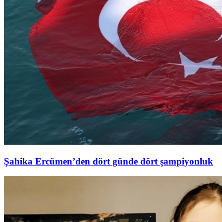
Şahika Ercümen’den dört günde dört şampiyonluk