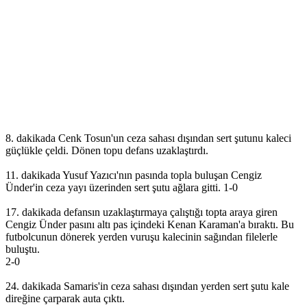
8. dakikada Cenk Tosun'un ceza sahası dışından sert şutunu kaleci
güçlükle çeldi. Dönen topu defans uzaklaştırdı.
11. dakikada Yusuf Yazıcı'nın pasında topla buluşan Cengiz
Ünder'in ceza yayı üzerinden sert şutu ağlara gitti. 1-0
17. dakikada defansın uzaklaştırmaya çalıştığı topta araya giren
Cengiz Ünder pasını altı pas içindeki Kenan Karaman'a bıraktı. Bu
futbolcunun dönerek yerden vuruşu kalecinin sağından filelerle
buluştu.
2-0
24. dakikada Samaris'in ceza sahası dışından yerden sert şutu kale
direğine çarparak auta çıktı.