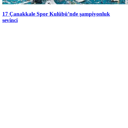
17 Çanakkale Spor Kulübü’nde şampiyonluk
sevinci