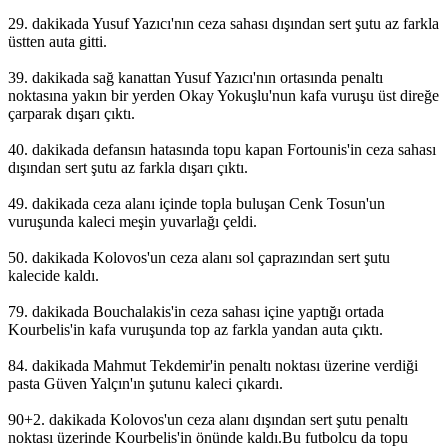
29. dakikada Yusuf Yazıcı'nın ceza sahası dışından sert şutu az farkla
üstten auta gitti.
39. dakikada sağ kanattan Yusuf Yazıcı'nın ortasında penaltı
noktasına yakın bir yerden Okay Yokuşlu'nun kafa vuruşu üst direğe
çarparak dışarı çıktı.
40. dakikada defansın hatasında topu kapan Fortounis'in ceza sahası
dışından sert şutu az farkla dışarı çıktı.
49. dakikada ceza alanı içinde topla buluşan Cenk Tosun'un
vuruşunda kaleci meşin yuvarlağı çeldi.
50. dakikada Kolovos'un ceza alanı sol çaprazından sert şutu
kalecide kaldı.
79. dakikada Bouchalakis'in ceza sahası içine yaptığı ortada
Kourbelis'in kafa vuruşunda top az farkla yandan auta çıktı.
84. dakikada Mahmut Tekdemir'in penaltı noktası üzerine verdiği
pasta Güven Yalçın'ın şutunu kaleci çıkardı.
90+2. dakikada Kolovos'un ceza alanı dışından sert şutu penaltı
noktası üzerinde Kourbelis'in önünde kaldı.Bu futbolcu da topu