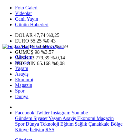
Foto Galeri
Videolar
Canlı Yayın
Günün Haberleri
DOLAR
47,74
%0,25
EURO
55,25
%0,43
G.ALTIN
6.660,55
%2,59
GÜMÜŞ
98
%3,57
Gündem
IMKB
13.779,39
%-0,14
Siyaset
BITCOIN
65.168
%0,08
Yaşam
Asayiş
Ekonomi
Magazin
Spor
Dünya
Facebook
Twitter
Instagram
Youtube
Gündem
Siyaset
Yaşam
Asayiş
Ekonomi
Magazin
Spor
Dünya
Teknoloji
Eğitim
Sağlık
Çanakkale Bölge
Künye
İletişim
RSS