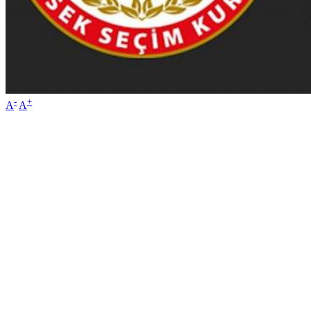
-
+
A
A