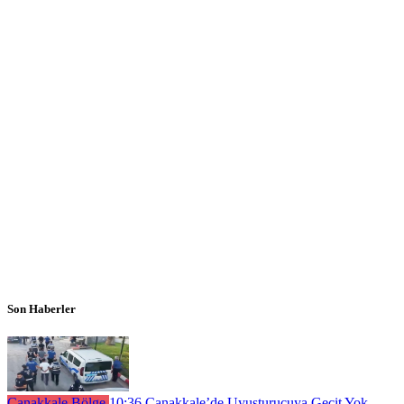
Son Haberler
Çanakkale Bölge
10:36
Çanakkale’de Uyuşturucuya Geçit Yok