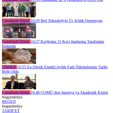
Çanakkale Bölge
10:29
İleri Teknolojiyle Üç Kritik Operasyon
Çanakkale Bölge
10:27
Kaybolan 15 Keçi Jandarma Tarafından
Bulundu
Gündem
10:55
En Düşük Emekli Aylığı Fark Ödemelerinin Tarihi
Belli Oldu
Çanakkale Bölge
10:48
ÇOMÜ’den Japonya’ya Akademik Köprü
bogazmedya
BEĞEN
bogazmedya
TAKİP ET