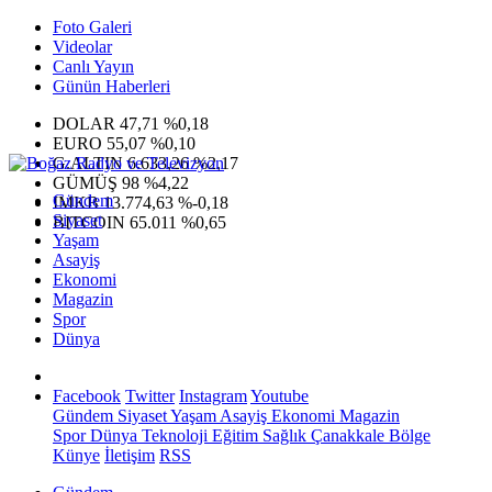
Foto Galeri
Videolar
Canlı Yayın
Günün Haberleri
DOLAR
47,71
%0,18
EURO
55,07
%0,10
G.ALTIN
6.633,26
%2,17
GÜMÜŞ
98
%4,22
Gündem
IMKB
13.774,63
%-0,18
Siyaset
BITCOIN
65.011
%0,65
Yaşam
Asayiş
Ekonomi
Magazin
Spor
Dünya
Facebook
Twitter
Instagram
Youtube
Gündem
Siyaset
Yaşam
Asayiş
Ekonomi
Magazin
Spor
Dünya
Teknoloji
Eğitim
Sağlık
Çanakkale Bölge
Künye
İletişim
RSS