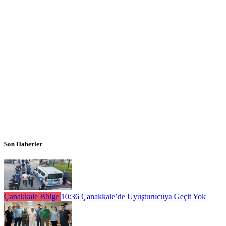
Son Haberler
Çanakkale Bölge
10:36
Çanakkale’de Uyuşturucuya Geçit Yok