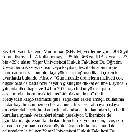
Sivil Havacılık Genel Müdürlüğü (SHGM) verilerine göre, 2018 yıl
sonu itibarıyla İHA kullanıcı sayısı 35 bin 366'ya, İHA sayısı ise 27
bin 439'a ulaştı. Yaşar Üniversitesi Hukuk Fakültesi Dr. Öğretim
Üyesi Sami Aksoy, izinsiz veya kayıtsız, tescil olmadan drone
uçurmanın cezasının oldukça yüksek olduğuna dikkat çekerek
uyarılarda bulundu. Aksoy, “Günümüzde dronelerin maliyeti çok
düşük olsa da başta özel hayatın gizliliğine dikkat edilmeli, ayrıca 5
yılı bulabilen hapis ve 14 bin 705 lirayı bulan yüksek para
cezalarından korunmak için tedbirli davranılmalı” dedi.
Medyadan kargo taşımacılığına, sağlıktan askeri amaçlı kullanıma
kadar hayatımızın hemen her alanında hızla yer almaya başlayan
dronelar, daha çok hobi amaçlı kullanılsa da kullanımları için belli
kurallara uymak ve izinleri almak gerekiyor. Ülkemizde de
ağırlıklarına göre sınıflandırılan droneleri kaydetmeden, uçuş izni
almadan uçurmanın cezası büyük. Taşıma hukuku alanındaki
çalışmalarıyla bilinen Yaşar Üniversitesi Hukuk Fakültesi Dr.