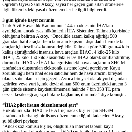
Öğretim Üyesi Sami Aksoy, sayısı her geçen gün artan dronelerle
ilgili ülkemizdeki yasal düzenlemeler ile ilgili bilgi verdi.
3 gün içinde kayıt zorunlu
Türk Sivil Havacılık Kanununun 144. maddesinin İHA'lara
ayrıldığını, ancak esas hükümlerin İHA Sistemleri Talimatı içerisinde
olduğunu belirten Aksoy, “Öncelikle azami kalkış ağırlığı 500
gramdan hafif araçlar hem talimatın kapsamı dışındadır hem de bu
araçlar için tescil söz konusu değildir. Talimata göre 500 gram-4 kilo
kalkış ağırlığındaki insansız hava araçları İHAO, 4 kilo-25 kilo
İHA1, 25 kilo-150 kilo arasındakiler ise İHA2 olarak sınıflandırılmış
durumda. İHA0 ve İHA1 kategorisindeki hava araçlarının SHGM
tarafından oluşturulan elektronik sisteme kaydı gerekiyor. Kayıt
zorunluluğu hem ithal eden satıcılar hem de hava aracını bireysel
olarak satın alanlar için geçerli. Ayrıca bireysel olarak yurt dışından
getirilen veya yurt içinde devir alınan 500 gram üzerindeki aracın 3
gün içinde sisteme kaydettirilmemesi halinde 7 bin 353 TL para
cezası kesileceği açıkça hükme bağlanmış durumda” diye konuştu.
“İHA2 pilot lisansı düzenlenmesi şart”
Hukukumuzda İHA0 ile İHA1 uçuracak kişiler için SHGM
tarafından herhangi bir lisans düzenlenmediğini ifade eden Aksoy,
şu bilgileri paylaştı:
"Ancak söz konusu kişiler, oluşturulan internet tabanlı kayıt
sistemine kayıt olmak zorunda. İHA0 sınıfı pilotlar en az 12 yaşında