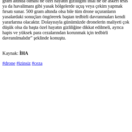
gram altında olması ne özel hayatın gizliliğini ihlal ne de askeri tesis
ya da havalimanı gibi yasak bölgelerde uçuş veya çekim yapmak
fırsatı sunar. 500 gram altında olsa bile tüm drone uçuranların
yasalardaki sonuçları öngörerek baştan tedbirli davranmaları kendi
yararlarına olacaktır. Dolayısıyla günümüzde dronelerin maliyeti çok
düşük olsa da başta özel hayatın gizliliğine dikkat edilmeli, ayrıca
hapis ve yüksek para cezalarından korunmak için tedbirli
davranılmalıdır” şeklinde konuştu.
Kaynak:
İHA
#drone
#izinsiz
#ceza