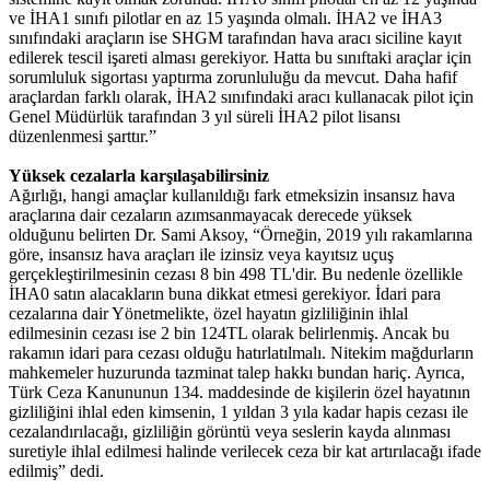
ve İHA1 sınıfı pilotlar en az 15 yaşında olmalı. İHA2 ve İHA3
sınıfındaki araçların ise SHGM tarafından hava aracı siciline kayıt
edilerek tescil işareti alması gerekiyor. Hatta bu sınıftaki araçlar için
sorumluluk sigortası yaptırma zorunluluğu da mevcut. Daha hafif
araçlardan farklı olarak, İHA2 sınıfındaki aracı kullanacak pilot için
Genel Müdürlük tarafından 3 yıl süreli İHA2 pilot lisansı
düzenlenmesi şarttır.”
Yüksek cezalarla karşılaşabilirsiniz
Ağırlığı, hangi amaçlar kullanıldığı fark etmeksizin insansız hava
araçlarına dair cezaların azımsanmayacak derecede yüksek
olduğunu belirten Dr. Sami Aksoy, “Örneğin, 2019 yılı rakamlarına
göre, insansız hava araçları ile izinsiz veya kayıtsız uçuş
gerçekleştirilmesinin cezası 8 bin 498 TL'dir. Bu nedenle özellikle
İHA0 satın alacakların buna dikkat etmesi gerekiyor. İdari para
cezalarına dair Yönetmelikte, özel hayatın gizliliğinin ihlal
edilmesinin cezası ise 2 bin 124TL olarak belirlenmiş. Ancak bu
rakamın idari para cezası olduğu hatırlatılmalı. Nitekim mağdurların
mahkemeler huzurunda tazminat talep hakkı bundan hariç. Ayrıca,
Türk Ceza Kanununun 134. maddesinde de kişilerin özel hayatının
gizliliğini ihlal eden kimsenin, 1 yıldan 3 yıla kadar hapis cezası ile
cezalandırılacağı, gizliliğin görüntü veya seslerin kayda alınması
suretiyle ihlal edilmesi halinde verilecek ceza bir kat artırılacağı ifade
edilmiş” dedi.