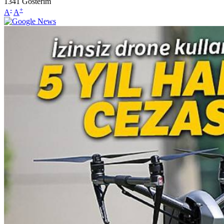
1341
Gösterim
-
+
A
A