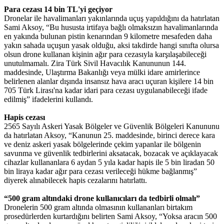
Para cezası 14 bin TL'yi geçiyor
Dronelar ile havalimanları yakınlarında uçuş yapıldığını da hatırlatan
Sami Aksoy, “Bu hususta irtifaya bağlı olmaksızın havalimanlarında
en yakında bulunan pistin kenarından 9 kilometre mesafeden daha
yakın sahada uçuşun yasak olduğu, aksi takdirde hangi sınıfta olursa
olsun drone kullanan kişinin ağır para cezasıyla karşılaşabileceği
unutulmamalı. Zira Türk Sivil Havacılık Kanununun 144.
maddesinde, Ulaştırma Bakanlığı veya mülki idare amirlerince
belirlenen alanlar dışında insansız hava aracı uçuran kişilere 14 bin
705 Türk Lirası'na kadar idari para cezası uygulanabileceği ifade
edilmiş” ifadelerini kullandı.
Hapis cezası
2565 Sayılı Askeri Yasak Bölgeler ve Güvenlik Bölgeleri Kanununu
da hatırlatan Aksoy, “Kanunun 25. maddesinde, birinci derece kara
ve deniz askeri yasak bölgelerinde çekim yapanlar ile bölgenin
savunma ve güvenlik tedbirlerini aksatacak, bozacak ve açıklayacak
cihazlar kullananlara 6 aydan 5 yıla kadar hapis ile 5 bin liradan 50
bin liraya kadar ağır para cezası verileceği hükme bağlanmış”
diyerek alınabilecek hapis cezalarını hatırlattı.
“500 gram altındaki drone kullanıcıları da tedbirli olmalı”
Dronelerin 500 gram altında olmasının kullananları birtakım
prosedürlerden kurtardığını belirten Sami Aksoy, “Yoksa aracın 500