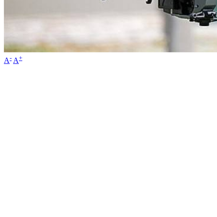
-
+
A
A