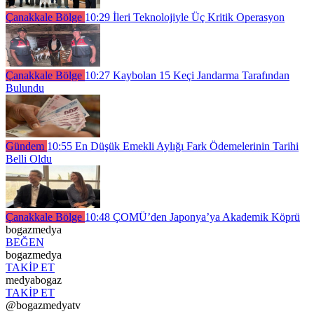
Çanakkale Bölge
10:29
İleri Teknolojiyle Üç Kritik Operasyon
Çanakkale Bölge
10:27
Kaybolan 15 Keçi Jandarma Tarafından
Bulundu
Gündem
10:55
En Düşük Emekli Aylığı Fark Ödemelerinin Tarihi
Belli Oldu
Çanakkale Bölge
10:48
ÇOMÜ’den Japonya’ya Akademik Köprü
bogazmedya
BEĞEN
bogazmedya
TAKİP ET
medyabogaz
TAKİP ET
@bogazmedyatv