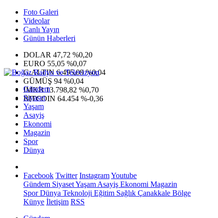
Foto Galeri
Videolar
Canlı Yayın
Günün Haberleri
DOLAR
47,72
%0,20
EURO
55,05
%0,07
G.ALTIN
6.495,09
%0,04
GÜMÜŞ
94
%0,04
Gündem
IMKB
13.798,82
%0,70
Siyaset
BITCOIN
64.454
%-0,36
Yaşam
Asayiş
Ekonomi
Magazin
Spor
Dünya
Facebook
Twitter
Instagram
Youtube
Gündem
Siyaset
Yaşam
Asayiş
Ekonomi
Magazin
Spor
Dünya
Teknoloji
Eğitim
Sağlık
Çanakkale Bölge
Künye
İletişim
RSS