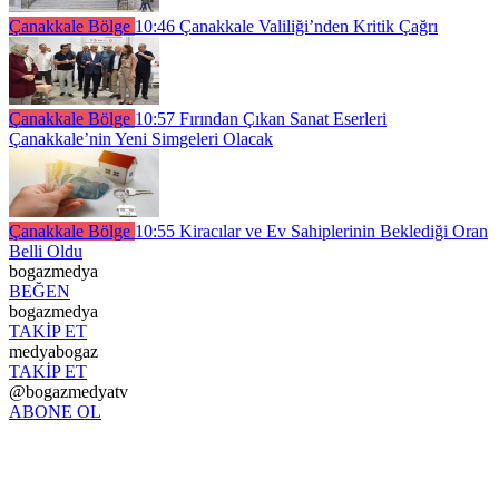
Çanakkale Bölge
10:46
Çanakkale Valiliği’nden Kritik Çağrı
Çanakkale Bölge
10:57
Fırından Çıkan Sanat Eserleri
Çanakkale’nin Yeni Simgeleri Olacak
Çanakkale Bölge
10:55
Kiracılar ve Ev Sahiplerinin Beklediği Oran
Belli Oldu
bogazmedya
BEĞEN
bogazmedya
TAKİP ET
medyabogaz
TAKİP ET
@bogazmedyatv
ABONE OL