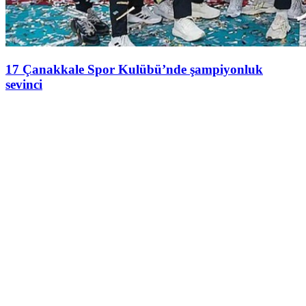
17 Çanakkale Spor Kulübü’nde şampiyonluk
sevinci