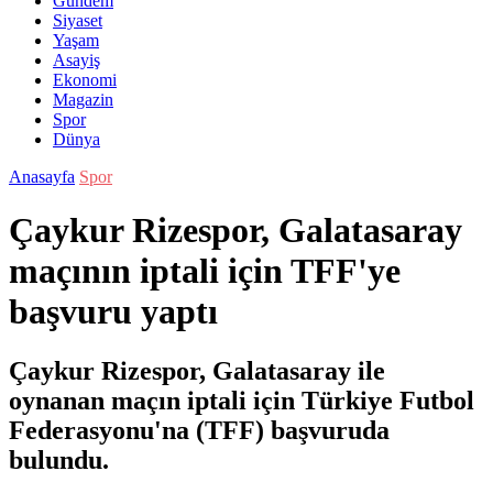
Gündem
Siyaset
Yaşam
Asayiş
Ekonomi
Magazin
Spor
Dünya
Anasayfa
Spor
Çaykur Rizespor, Galatasaray
maçının iptali için TFF'ye
başvuru yaptı
Çaykur Rizespor, Galatasaray ile
oynanan maçın iptali için Türkiye Futbol
Federasyonu'na (TFF) başvuruda
bulundu.