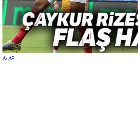
-
+
A
A