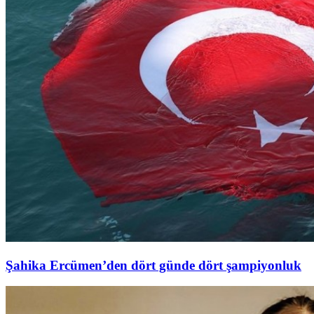
Şahika Ercümen’den dört günde dört şampiyonluk