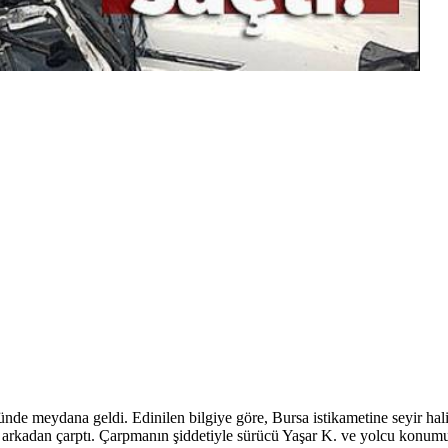
de meydana geldi. Edinilen bilgiye göre, Bursa istikametine seyir ha
rkadan çarptı. Çarpmanın şiddetiyle sürücü Yaşar K. ve yolcu konumund