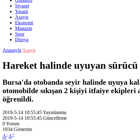
Gündem
Siyaset
Yaşam
Asayiş
Ekonomi
Magazin
Spor
Dünya
Anasayfa
Asayiş
Hareket halinde uyuyan sürücü
Bursa'da otobanda seyir halinde uyuya kal
otomobilde sıkışan 2 kişiyi itfaiye ekiple
öğrenildi.
2019-5-14 10:55:45
Yayınlanma
2019-5-14 10:55:45
Güncelleme
0
Yorum
1034
Gösterim
-
+
A
A