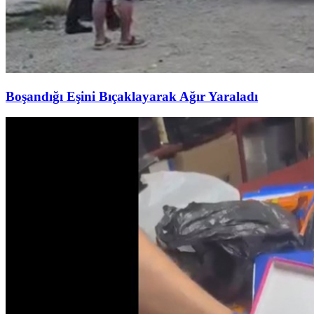
Boşandığı Eşini Bıçaklayarak Ağır Yaraladı