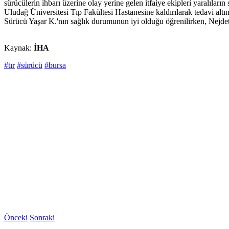
sürücülerin ihbarı üzerine olay yerine gelen itfaiye ekipleri yaralıları
Uludağ Üniversitesi Tıp Fakültesi Hastanesine kaldırılarak tedavi altı
Sürücü Yaşar K.'nın sağlık durumunun iyi olduğu öğrenilirken, Nejdet
Kaynak:
İHA
#tır
#sürücü
#bursa
Önceki
Sonraki