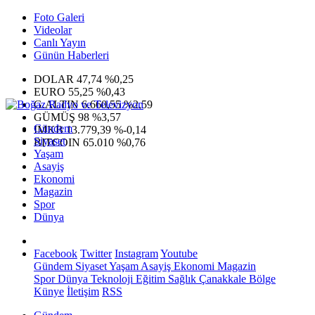
Foto Galeri
Videolar
Canlı Yayın
Günün Haberleri
DOLAR
47,74
%0,25
EURO
55,25
%0,43
G.ALTIN
6.660,55
%2,59
GÜMÜŞ
98
%3,57
Gündem
IMKB
13.779,39
%-0,14
Siyaset
BITCOIN
65.010
%0,76
Yaşam
Asayiş
Ekonomi
Magazin
Spor
Dünya
Facebook
Twitter
Instagram
Youtube
Gündem
Siyaset
Yaşam
Asayiş
Ekonomi
Magazin
Spor
Dünya
Teknoloji
Eğitim
Sağlık
Çanakkale Bölge
Künye
İletişim
RSS