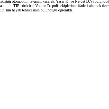
n sıkıştığı otomobilin tavanını keserek, Yaşar K. ve Nejdet D.'yi bulundu
na alındı. TIR sürücüsü Volkan D. polis ekiplerince ifadesi alınmak üze
 D.'nin hayati tehlikesinin bulunduğu öğrenildi.