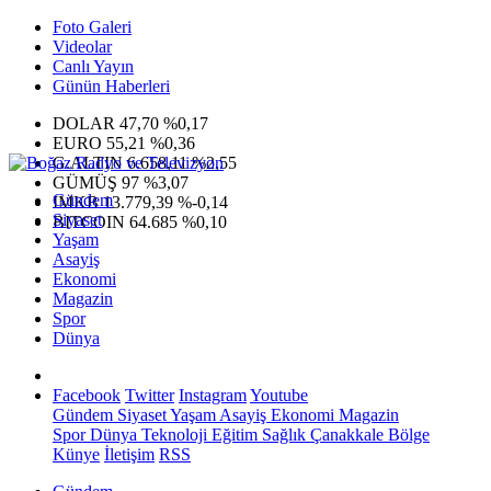
Foto Galeri
Videolar
Canlı Yayın
Günün Haberleri
DOLAR
47,70
%0,17
EURO
55,21
%0,36
G.ALTIN
6.658,11
%2,55
GÜMÜŞ
97
%3,07
Gündem
IMKB
13.779,39
%-0,14
Siyaset
BITCOIN
64.685
%0,10
Yaşam
Asayiş
Ekonomi
Magazin
Spor
Dünya
Facebook
Twitter
Instagram
Youtube
Gündem
Siyaset
Yaşam
Asayiş
Ekonomi
Magazin
Spor
Dünya
Teknoloji
Eğitim
Sağlık
Çanakkale Bölge
Künye
İletişim
RSS