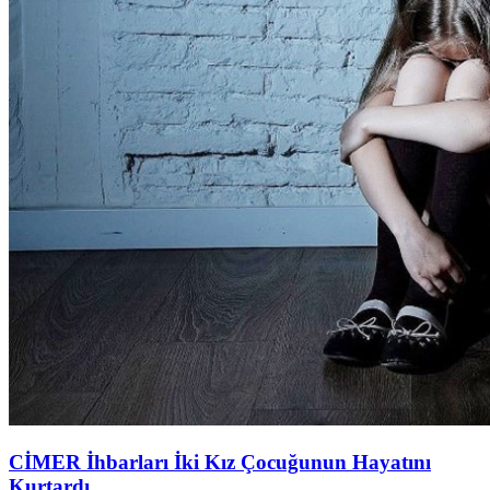
CİMER İhbarları İki Kız Çocuğunun Hayatını
Kurtardı