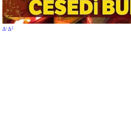
-
+
A
A