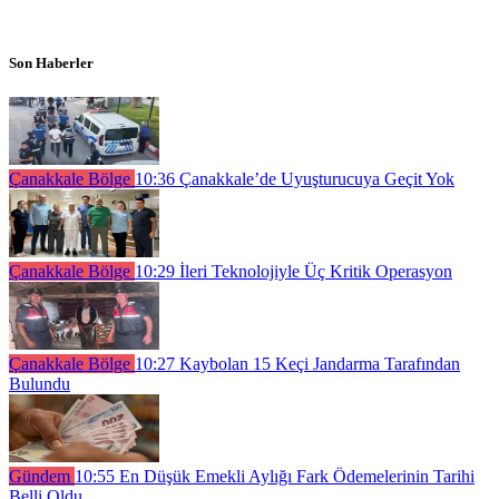
Son Haberler
Çanakkale Bölge
10:36
Çanakkale’de Uyuşturucuya Geçit Yok
Çanakkale Bölge
10:29
İleri Teknolojiyle Üç Kritik Operasyon
Çanakkale Bölge
10:27
Kaybolan 15 Keçi Jandarma Tarafından
Bulundu
Gündem
10:55
En Düşük Emekli Aylığı Fark Ödemelerinin Tarihi
Belli Oldu