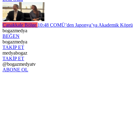
Çanakkale Bölge
10:48
ÇOMÜ’den Japonya’ya Akademik Köprü
bogazmedya
BEĞEN
bogazmedya
TAKİP ET
medyabogaz
TAKİP ET
@bogazmedyatv
ABONE OL