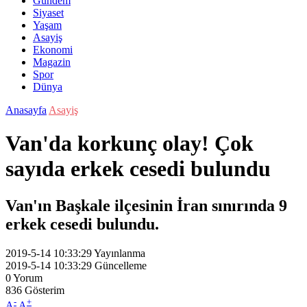
Gündem
Siyaset
Yaşam
Asayiş
Ekonomi
Magazin
Spor
Dünya
Anasayfa
Asayiş
Van'da korkunç olay! Çok
sayıda erkek cesedi bulundu
Van'ın Başkale ilçesinin İran sınırında 9
erkek cesedi bulundu.
2019-5-14 10:33:29
Yayınlanma
2019-5-14 10:33:29
Güncelleme
0
Yorum
836
Gösterim
-
+
A
A