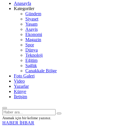
Anasayfa
Kategoriler
Gündem
Siyaset
Yaşam
Asayiş
Ekonomi
Magazin
Spor
Dünya
Teknoloji
Eğitim
Sağlık
Çanakkale Bölge
Foto Galeri
Video
Yazarlar
Künye
İletişim
Aramak için bir kelime yazınız.
HABER İHBAR