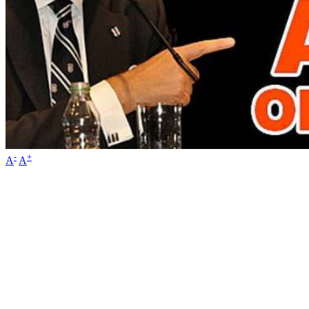
-
+
A
A