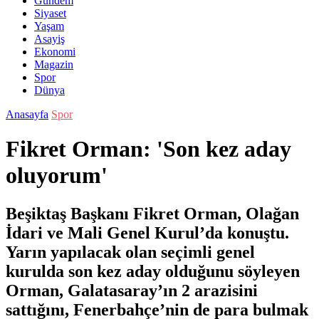
Gündem
Siyaset
Yaşam
Asayiş
Ekonomi
Magazin
Spor
Dünya
Anasayfa
Spor
Fikret Orman: 'Son kez aday
oluyorum'
Beşiktaş Başkanı Fikret Orman, Olağan
İdari ve Mali Genel Kurul’da konuştu.
Yarın yapılacak olan seçimli genel
kurulda son kez aday olduğunu söyleyen
Orman, Galatasaray’ın 2 arazisini
sattığını, Fenerbahçe’nin de para bulmak