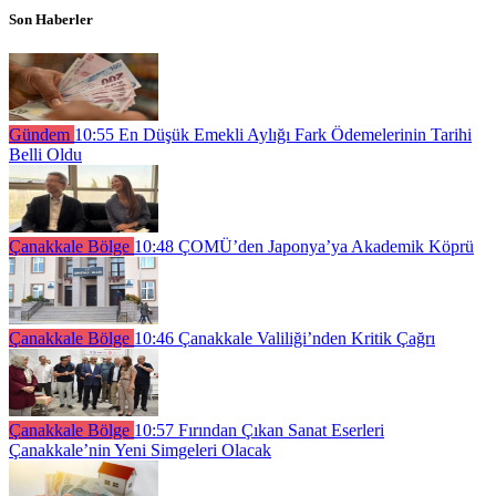
Son Haberler
Gündem
10:55
En Düşük Emekli Aylığı Fark Ödemelerinin Tarihi
Belli Oldu
Çanakkale Bölge
10:48
ÇOMÜ’den Japonya’ya Akademik Köprü
Çanakkale Bölge
10:46
Çanakkale Valiliği’nden Kritik Çağrı
Çanakkale Bölge
10:57
Fırından Çıkan Sanat Eserleri
Çanakkale’nin Yeni Simgeleri Olacak