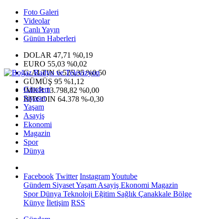
Foto Galeri
Videolar
Canlı Yayın
Günün Haberleri
DOLAR
47,71
%0,19
EURO
55,03
%0,02
G.ALTIN
6.525,35
%0,50
GÜMÜŞ
95
%1,12
Gündem
IMKB
13.798,82
%0,00
Siyaset
BITCOIN
64.378
%-0,30
Yaşam
Asayiş
Ekonomi
Magazin
Spor
Dünya
Facebook
Twitter
Instagram
Youtube
Gündem
Siyaset
Yaşam
Asayiş
Ekonomi
Magazin
Spor
Dünya
Teknoloji
Eğitim
Sağlık
Çanakkale Bölge
Künye
İletişim
RSS