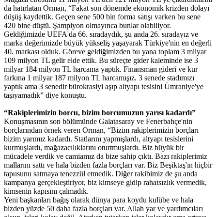
da hatırlatan Orman, “Fakat son dönemde ekonomik krizden dolayı
düşüş kaydettik. Geçen sene 500 bin forma satışı varken bu sene
420 bine düştü. Şampiyon olmayınca bunlar olabiliyor.
Geldiğimizde UEFA'da 66. sıradaydık, şu anda 26. sıradayız ve
marka değerimizde büyük yükseliş yaşayarak Türkiye'nin en değerli
40. markası olduk. Göreve geldiğimizden bu yana toplam 3 milyar
109 milyon TL gelir elde ettik. Bu süreçte gider kaleminde ise 3
milyar 184 milyon TL harcama yaptık. Finansman gideri ve kur
farkına 1 milyar 187 milyon TL harcamışız. 3 senede stadımızı
yaptık ama 3 senedir bürokrasiyi aşıp altyapı tesisini Ümraniye'ye
taşıyamadık” diye konuştu.
“Rakiplerimizin borcu, bizim borcumuzun yarısı kadardı”
Konuşmasının son bölümünde Galatasaray ve Fenerbahçe'nin
borçlarından örnek veren Orman, “Bizim rakiplerimizin borçları
bizim yarımız kadardı. Statlarını yapmışlardı, altyapı tesislerini
kurmuşlardı, mağazacılıklarını oturtmuşlardı. Biz büyük bir
mücadele verdik ve camiamız da bize sahip çıktı. Bazı rakiplerimiz
mallarını sattı ve hala bizden fazla borçları var. Biz Beşiktaş'ın hiçbir
tapusunu satmaya tenezzül etmedik. Diğer rakibimiz de şu anda
kampanya gerçekleştiriyor, biz kimseye gidip rahatsızlık vermedik,
kimsenin kapısını çalmadık.
Yeni başkanları bağış olarak dünya para koydu kulübe ve hala
bizden yüzde 50 daha fazla borçları var. Allah yar ve yardımcıları