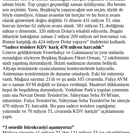
tabiatı böyle. Top çizgiyi geçmediği zaman üzülüyoruz. Bu benim
son seçimim. Yarın, Beşiktaş'ta yaşayacağım son seçim, tüzük de
böyle emrediyor. Alınan avanslar bir borçtur ve bu borcu avans
olarak göstermek doğru değildir. O dönem 431 milyon TL olan
borcun üzerine 62 milyon avans alındı. 581 milyon TL dediğimiz
miktar o dönemde, 326 milyon Dolar'a tekabül ediyordu. Bugün
itibariyle baktığımız zaman 2 milyar 209 milyon net borcumuz var.
Bunun karşılığı da 424 milyon Dolar yapıyor” ifadelerini kullandı.
“Sadece tesislere KDV hariç 470 milyon harcadık”
Göreve geldiklerinde Fenerbahçe ve Galatasaray'ın yeni statlarda
oynadığını söyleyen Beşiktaş Başkanı Fikret Orman, “2 rakibimizin
stadı yapılmış durumdaydı. Bizim stadımızın durumu belliydi.
Altyapı tesisimizde oyuncularımız konteynerlerde kalıyordu.
Antrenman tesislerimizin de durumu ortadaydı. Eski bir müzemiz
vardı. Mağaza sayımız 21'di ve şu anda 105 civarında. Fulya AVM
ise o zaman AVM değildi ve kiraya verilmişti. Maalesef dükkanların
hepsi de boşaltılmış durumdaydı. Vodafone Park'a yapılan yatırımın
yanı sıra Nevzat Demir Tesisleri'ne, Süleyman Seba AVM'sine,
müzemize, Fulya Tesisleri'ne, Süleyman Seba Tesisleri'ne bu süreçte
470 milyon TL harcadık. Bu para sadece tesislere yaptığımız
yatırımdır ve 70 milyon TL civarında KDV hariçtir” açıklamasını
yaptı.
“3 senedir bürokrasiyi aşamıyoruz”
Mağaza cirosunu 11 milyon TL'den 121 milyon TL'ye çıkardıklarını