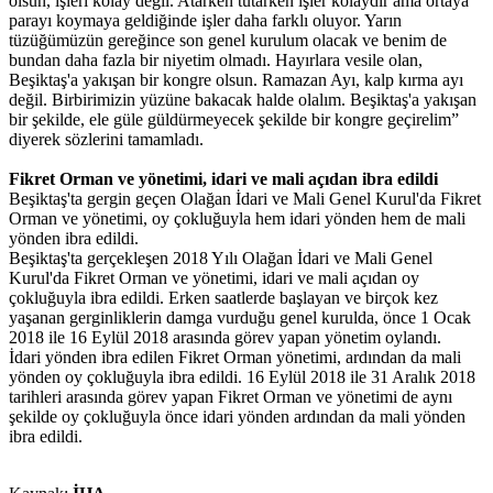
olsun, işleri kolay değil. Atarken tutarken işler kolaydır ama ortaya
parayı koymaya geldiğinde işler daha farklı oluyor. Yarın
tüzüğümüzün gereğince son genel kurulum olacak ve benim de
bundan daha fazla bir niyetim olmadı. Hayırlara vesile olan,
Beşiktaş'a yakışan bir kongre olsun. Ramazan Ayı, kalp kırma ayı
değil. Birbirimizin yüzüne bakacak halde olalım. Beşiktaş'a yakışan
bir şekilde, ele güle güldürmeyecek şekilde bir kongre geçirelim”
diyerek sözlerini tamamladı.
Fikret Orman ve yönetimi, idari ve mali açıdan ibra edildi
Beşiktaş'ta gergin geçen Olağan İdari ve Mali Genel Kurul'da Fikret
Orman ve yönetimi, oy çokluğuyla hem idari yönden hem de mali
yönden ibra edildi.
Beşiktaş'ta gerçekleşen 2018 Yılı Olağan İdari ve Mali Genel
Kurul'da Fikret Orman ve yönetimi, idari ve mali açıdan oy
çokluğuyla ibra edildi. Erken saatlerde başlayan ve birçok kez
yaşanan gerginliklerin damga vurduğu genel kurulda, önce 1 Ocak
2018 ile 16 Eylül 2018 arasında görev yapan yönetim oylandı.
İdari yönden ibra edilen Fikret Orman yönetimi, ardından da mali
yönden oy çokluğuyla ibra edildi. 16 Eylül 2018 ile 31 Aralık 2018
tarihleri arasında görev yapan Fikret Orman ve yönetimi de aynı
şekilde oy çokluğuyla önce idari yönden ardından da mali yönden
ibra edildi.