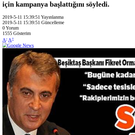
için kampanya başlattığını söyledi.
2019-5-11 15:39:51
Yayınlanma
2019-5-11 15:39:51
Güncelleme
0
Yorum
1555
Gösterim
-
+
A
A