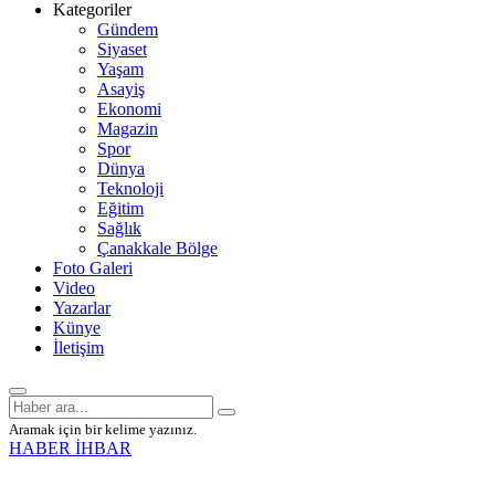
Kategoriler
Gündem
Siyaset
Yaşam
Asayiş
Ekonomi
Magazin
Spor
Dünya
Teknoloji
Eğitim
Sağlık
Çanakkale Bölge
Foto Galeri
Video
Yazarlar
Künye
İletişim
Aramak için bir kelime yazınız.
HABER İHBAR