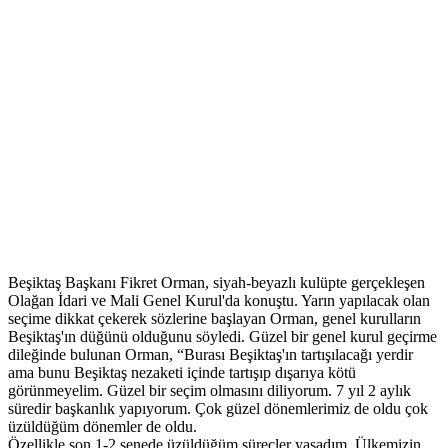
Beşiktaş Başkanı Fikret Orman, siyah-beyazlı kulüpte gerçekleşen
Olağan İdari ve Mali Genel Kurul'da konuştu. Yarın yapılacak olan
seçime dikkat çekerek sözlerine başlayan Orman, genel kurulların
Beşiktaş'ın düğünü olduğunu söyledi. Güzel bir genel kurul geçirme
dileğinde bulunan Orman, “Burası Beşiktaş'ın tartışılacağı yerdir
ama bunu Beşiktaş nezaketi içinde tartışıp dışarıya kötü
görünmeyelim. Güzel bir seçim olmasını diliyorum. 7 yıl 2 aylık
süredir başkanlık yapıyorum. Çok güzel dönemlerimiz de oldu çok
üzüldüğüm dönemler de oldu.
Özellikle son 1-2 senede üzüldüğüm süreçler yaşadım. Ülkemizin