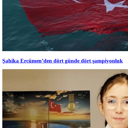
Şahika Ercümen’den dört günde dört şampiyonluk