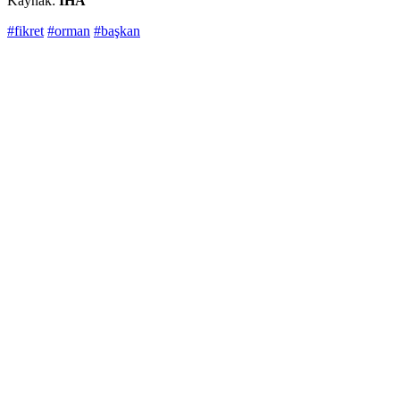
Kaynak:
İHA
#fikret
#orman
#başkan