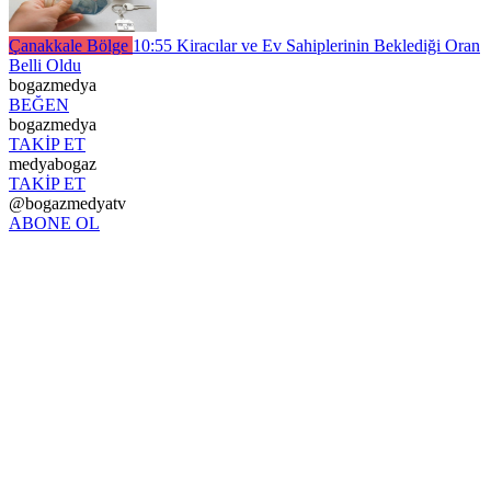
Çanakkale Bölge
10:55
Kiracılar ve Ev Sahiplerinin Beklediği Oran
Belli Oldu
bogazmedya
BEĞEN
bogazmedya
TAKİP ET
medyabogaz
TAKİP ET
@bogazmedyatv
ABONE OL