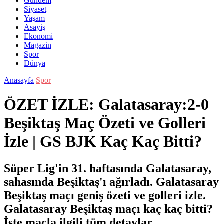
Gündem
Siyaset
Yaşam
Asayiş
Ekonomi
Magazin
Spor
Dünya
Anasayfa
Spor
ÖZET İZLE: Galatasaray:2-0
Beşiktaş Maç Özeti ve Golleri
İzle | GS BJK Kaç Kaç Bitti?
Süper Lig'in 31. haftasında Galatasaray,
sahasında Beşiktaş'ı ağırladı. Galatasaray
Beşiktaş maçı geniş özeti ve golleri izle.
Galatasaray Beşiktaş maçı kaç kaç bitti?
İşte maçla ilgili tüm detaylar...