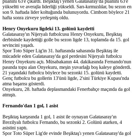
puanını 63'e çıkardı. Beşiktaş'ı yenen Galatasaray'da puanını 63'e
yükseltti ve averajla liderliği yükseldi. Sarı-kırmızılılar, bu sezon en
son 9. haftada lider koltuğunda bulunuyordu. Cimbom böylece 21
hafta sonra zirveye yerleşmiş oldu.
Henry Onyekuru ligdeki 13. golünü kaydetti
Galatasaray'ın Nijeryalı futbolcusu Henry Onyekuru, Beşiktaş
derbisinde kaydettiği golle bu sezon ligde 13, toplamda da 15. gol
sevincini yaşadı.
Spor Toto Süper Lig'in 31. haftasında sahasında Beşiktaş ile
mücadele eden Galatasaray'da gol perdesini Nijeryalı futbolcu
Henry Onyekuru açtı. Müsabakanın 44. dakikasında Fernando'nun
pasında topu alan Onyekuru, meşin yuvarlağı boş kaleye gönderdi.
21 yaşındaki futbolcu böylece bu sezonki 15. golünü kaydetti.
Genç futbolcu bu gollerin 13'ünü ligde, 2'sini Türkiye Kupası'nda
atma başarısı gösterdi.
Onyekuru, 28. haftada deplasmandaki Fenerbahçe maçında da gol
atmıştı.
Fernando'dan 1 gol, 1 asist
Beşiktaş karşısında 1 gol, 1 asist ile oynayan Galatasaray'ın
Brezilyalı futbolcu Fernando, bu sezonki 2. Golünü atarken, 4
asistini yaptı.
Spor Toto Süper Lig'de evinde Beşiktaş'ı yenen Galatasaray'da gol