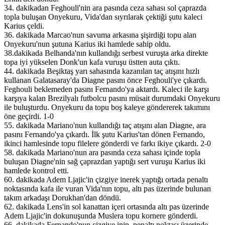
34. dakikadan Feghouli'nin ara pasında ceza sahası sol çaprazda
topla buluşan Onyekuru, Vida'dan sıyrılarak çektiği şutu kaleci
Karius çeldi.
36. dakikada Marcao'nun savuma arkasına şişirdiği topu alan
Onyekuru'nun şutuna Karius iki hamlede sahip oldu.
38.dakikada Belhanda'nın kullandığı serbest vuruşta arka direkte
topa iyi yükselen Donk'un kafa vuruşu üstten auta çıktı.
44. dakikada Beşiktaş yarı sahasında kazanılan taç atışını hızlı
kullanan Galatasaray'da Diagne pasını önce Feghouli'ye çıkardı.
Feghouli beklemeden pasını Fernando'ya aktardı. Kaleci ile karşı
karşıya kalan Brezilyalı futbolcu pasını müsait durumdaki Onyekuru
ile buluşturdu. Onyekuru da topu boş kaleye göndererek takımını
öne geçirdi. 1-0
55. dakikada Mariano'nun kullandığı taç atışını alan Diagne, ara
pasını Fernando'ya çıkardı. İlk şutu Karius'tan dönen Fernando,
ikinci hamlesinde topu filelere gönderdi ve farkı ikiye çıkardı. 2-0
58. dakikada Mariano'nun ara pasında ceza sahası içinde topla
buluşan Diagne'nin sağ çaprazdan yaptığı sert vuruşu Karius iki
hamlede kontrol etti.
60. dakikada Adem Ljajic'in çizgiye inerek yaptığı ortada penaltı
noktasında kafa ile vuran Vida'nın topu, altı pas üzerinde bulunan
takım arkadaşı Dorukhan'dan döndü.
62. dakikada Lens'in sol kanattan içeri ortasında altı pas üzerinde
Adem Ljajic'in dokunuşunda Muslera topu kornere gönderdi.
66. dakikada Fernando'nun çizgiye inip, penaltı noktası üzerinde