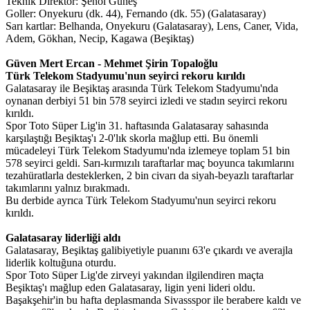
Teknik Direktör: Şenol Güneş
Goller: Onyekuru (dk. 44), Fernando (dk. 55) (Galatasaray)
Sarı kartlar: Belhanda, Onyekuru (Galatasaray), Lens, Caner, Vida,
Adem, Gökhan, Necip, Kagawa (Beşiktaş)
Güven Mert Ercan - Mehmet Şirin Topaloğlu
Türk Telekom Stadyumu'nun seyirci rekoru kırıldı
Galatasaray ile Beşiktaş arasında Türk Telekom Stadyumu'nda
oynanan derbiyi 51 bin 578 seyirci izledi ve stadın seyirci rekoru
kırıldı.
Spor Toto Süper Lig'in 31. haftasında Galatasaray sahasında
karşılaştığı Beşiktaş'ı 2-0'lık skorla mağlup etti. Bu önemli
mücadeleyi Türk Telekom Stadyumu'nda izlemeye toplam 51 bin
578 seyirci geldi. Sarı-kırmızılı taraftarlar maç boyunca takımlarını
tezahüratlarla desteklerken, 2 bin civarı da siyah-beyazlı taraftarlar
takımlarını yalnız bırakmadı.
Bu derbide ayrıca Türk Telekom Stadyumu'nun seyirci rekoru
kırıldı.
Galatasaray liderliği aldı
Galatasaray, Beşiktaş galibiyetiyle puanını 63'e çıkardı ve averajla
liderlik koltuğuna oturdu.
Spor Toto Süper Lig'de zirveyi yakından ilgilendiren maçta
Beşiktaş'ı mağlup eden Galatasaray, ligin yeni lideri oldu.
Başakşehir'in bu hafta deplasmanda Sivassspor ile berabere kaldı ve