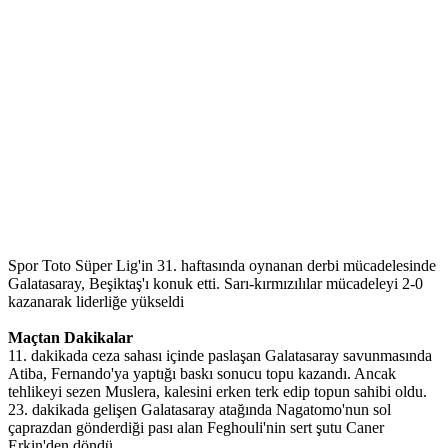
Spor Toto Süper Lig'in 31. haftasında oynanan derbi mücadelesinde
Galatasaray, Beşiktaş'ı konuk etti. Sarı-kırmızılılar mücadeleyi 2-0
kazanarak liderliğe yükseldi
Maçtan Dakikalar
11. dakikada ceza sahası içinde paslaşan Galatasaray savunmasında
Atiba, Fernando'ya yaptığı baskı sonucu topu kazandı. Ancak
tehlikeyi sezen Muslera, kalesini erken terk edip topun sahibi oldu.
23. dakikada gelişen Galatasaray atağında Nagatomo'nun sol
çaprazdan gönderdiği pası alan Feghouli'nin sert şutu Caner
Erkin'den döndü.