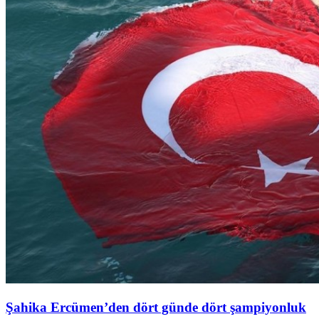
Şahika Ercümen’den dört günde dört şampiyonluk