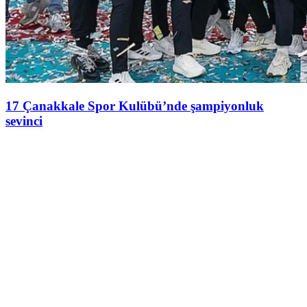
17 Çanakkale Spor Kulübü’nde şampiyonluk
sevinci