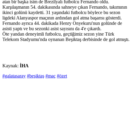
atan bir başka isim de Brezilyalı futbolcu Fernando oldu.
Karşılaşmanın 54. dakikasında sahneye çıkan Fernando, takımının
ikinci golünü kaydetti. 31 yaşındaki futbolcu böylece bu sezon
ligdeki Alanyaspor maçının ardından gol atma başarısı gösterdi.
Fernando ayrıca 44. dakikada Henry Onyekuru'nun golünde de
asisti yaptı ve bu sezonki asist sayısını da 4'e çıkardı.
Öte yandan deneyimli futbolcu, geçtiğimiz sezon yine Türk
Telekom Stadyumu'nda oynanan Beşiktaş derbisinde de gol atmıştı.
Kaynak:
İHA
#galatasaray
#beşiktaş
#maç
#özet