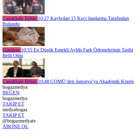
Çanakkale Bölge
10:27
Kaybolan 15 Keçi Jandarma Tarafından
Bulundu
Gündem
10:55
En Düşük Emekli Aylığı Fark Ödemelerinin Tarihi
Belli Oldu
Çanakkale Bölge
10:48
ÇOMÜ’den Japonya’ya Akademik Köprü
bogazmedya
BEĞEN
bogazmedya
TAKİP ET
medyabogaz
TAKİP ET
@bogazmedyatv
ABONE OL