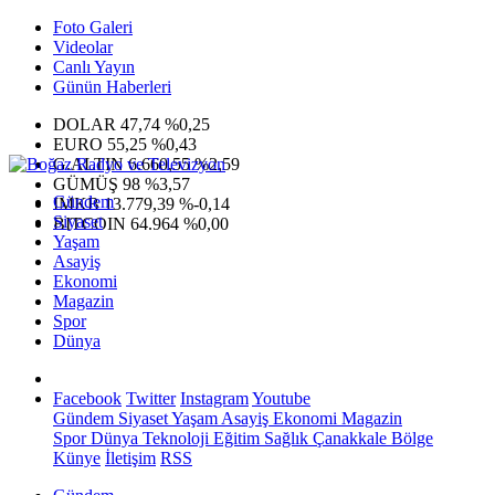
Foto Galeri
Videolar
Canlı Yayın
Günün Haberleri
DOLAR
47,74
%0,25
EURO
55,25
%0,43
G.ALTIN
6.660,55
%2,59
GÜMÜŞ
98
%3,57
Gündem
IMKB
13.779,39
%-0,14
Siyaset
BITCOIN
64.964
%0,00
Yaşam
Asayiş
Ekonomi
Magazin
Spor
Dünya
Facebook
Twitter
Instagram
Youtube
Gündem
Siyaset
Yaşam
Asayiş
Ekonomi
Magazin
Spor
Dünya
Teknoloji
Eğitim
Sağlık
Çanakkale Bölge
Künye
İletişim
RSS