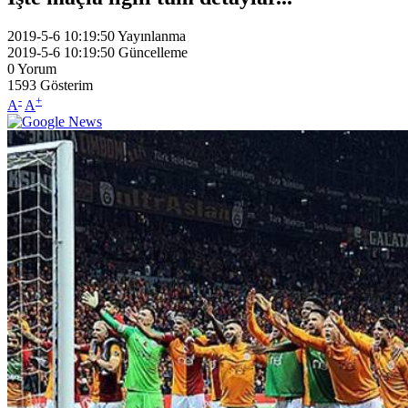
2019-5-6 10:19:50
Yayınlanma
2019-5-6 10:19:50
Güncelleme
0
Yorum
1593
Gösterim
-
+
A
A