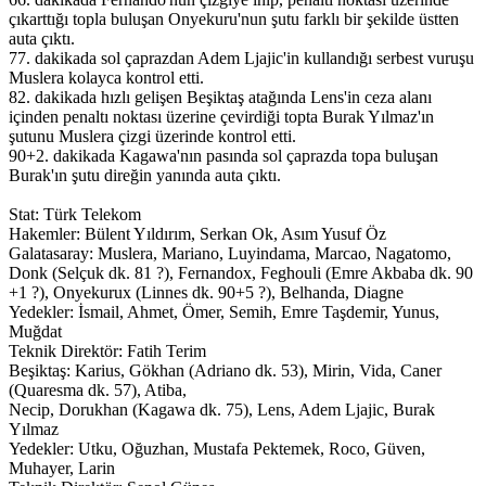
çıkarttığı topla buluşan Onyekuru'nun şutu farklı bir şekilde üstten
auta çıktı.
77. dakikada sol çaprazdan Adem Ljajic'in kullandığı serbest vuruşu
Muslera kolayca kontrol etti.
82. dakikada hızlı gelişen Beşiktaş atağında Lens'in ceza alanı
içinden penaltı noktası üzerine çevirdiği topta Burak Yılmaz'ın
şutunu Muslera çizgi üzerinde kontrol etti.
90+2. dakikada Kagawa'nın pasında sol çaprazda topa buluşan
Burak'ın şutu direğin yanında auta çıktı.
Stat: Türk Telekom
Hakemler: Bülent Yıldırım, Serkan Ok, Asım Yusuf Öz
Galatasaray: Muslera, Mariano, Luyindama, Marcao, Nagatomo,
Donk (Selçuk dk. 81 ?), Fernandox, Feghouli (Emre Akbaba dk. 90
+1 ?), Onyekurux (Linnes dk. 90+5 ?), Belhanda, Diagne
Yedekler: İsmail, Ahmet, Ömer, Semih, Emre Taşdemir, Yunus,
Muğdat
Teknik Direktör: Fatih Terim
Beşiktaş: Karius, Gökhan (Adriano dk. 53), Mirin, Vida, Caner
(Quaresma dk. 57), Atiba,
Necip, Dorukhan (Kagawa dk. 75), Lens, Adem Ljajic, Burak
Yılmaz
Yedekler: Utku, Oğuzhan, Mustafa Pektemek, Roco, Güven,
Muhayer, Larin