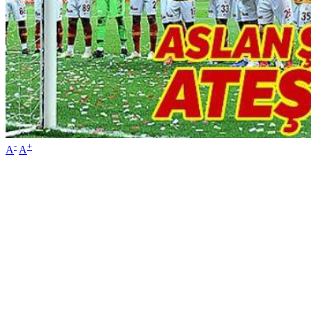
-
+
A
A