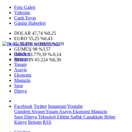
Foto Galeri
Videolar
Canlı Yayın
Günün Haberleri
DOLAR
47,74
%0,25
EURO
55,25
%0,43
G.ALTIN
6.660,55
%2,59
GÜMÜŞ
98
%3,57
Gündem
IMKB
13.779,39
%-0,14
Siyaset
BITCOIN
65.224
%0,30
Yaşam
Asayiş
Ekonomi
Magazin
Spor
Dünya
Facebook
Twitter
Instagram
Youtube
Gündem
Siyaset
Yaşam
Asayiş
Ekonomi
Magazin
Spor
Dünya
Teknoloji
Eğitim
Sağlık
Çanakkale Bölge
Künye
İletişim
RSS