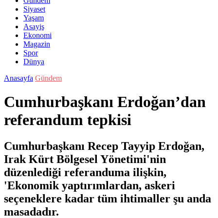
Gündem
Siyaset
Yaşam
Asayiş
Ekonomi
Magazin
Spor
Dünya
Anasayfa
Gündem
Cumhurbaşkanı Erdoğan’dan
referandum tepkisi
Cumhurbaşkanı Recep Tayyip Erdoğan,
Irak Kürt Bölgesel Yönetimi'nin
düzenlediği referanduma ilişkin,
'Ekonomik yaptırımlardan, askeri
seçeneklere kadar tüm ihtimaller şu anda
masadadır.