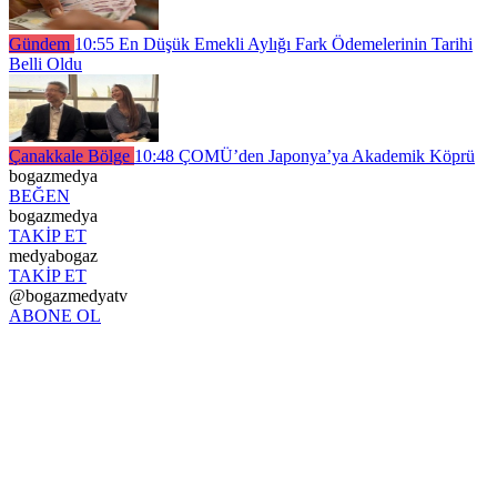
Gündem
10:55
En Düşük Emekli Aylığı Fark Ödemelerinin Tarihi
Belli Oldu
Çanakkale Bölge
10:48
ÇOMÜ’den Japonya’ya Akademik Köprü
bogazmedya
BEĞEN
bogazmedya
TAKİP ET
medyabogaz
TAKİP ET
@bogazmedyatv
ABONE OL