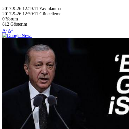
2017-9-26 12:59:11
Yayınlanma
2017-9-26 12:59:11
Güncelleme
0
Yorum
812
Gösterim
-
+
A
A