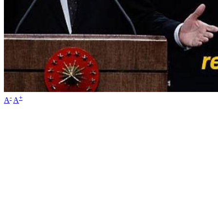
-
+
A
A