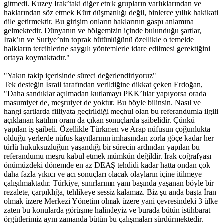
gitmedi. Kuzey Irak’taki diğer etnik grupların varlıklarından ve
haklarından söz etmek Kürt düşmanlığı değil, binlerce yıllık hakikati
dile getirmektir. Bu girişim onların haklarının gaspı anlamına
gelmektedir. Dünyanın ve bölgemizin içinde bulunduğu şartlar,
Irak’ın ve Suriye’nin toprak bütünlüğünü özellikle o temelde
halkların tercihlerine saygılı yöntemlerle idare edilmesi gerektiğini
ortaya koymaktadır."
"Yakın takip içerisinde süreci değerlendiriyoruz"
Tek desteğin İsrail tarafından verildiğine dikkat çeken Erdoğan,
"Daha sandıklar açılmadan kutlamayı PKK’lılar yapıyorsa orada
masumiyet de, meşruiyet de yoktur. Bu böyle bilinsin. Nasıl ve
hangi şartlarda fiiliyata geçirildiği meçhul olan bu referandumla ilgili
açıklanan katılım oranı da çıkan sonuçlarda şaibelidir. Çünkü
yapılan iş şaibeli. Özellikle Türkmen ve Arap nüfusun çoğunlukta
olduğu yerlerde nüfus kayıtlarının imhasından zorla göçe kadar her
türlü hukuksuzluğun yaşandığı bir sürecin ardından yapılan bu
referandumu meşru kabul etmek mümkün değildir. Irak coğrafyası
önümüzdeki dönemde en az DEAŞ tehdidi kadar hatta ondan çok
daha fazla yıkıcı ve acı sonuçları olacak olayların içine itilmeye
çalışılmaktadır. Türkiye, sınırlarının yanı başında yaşanan böyle bir
rezalete, çarpıklığa, tehlikeye sessiz kalamaz. Biz şu anda başta İran
olmak üzere Merkezi Yönetim olmak üzere yani çevresindeki 3 ülke
zaten bu konularda görüşme halindeyiz ve burada bütün istihbarat
örgütlerimiz aynı zamanda bütün bu çalışmaları sürdürmektedir.