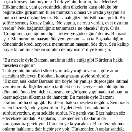
başka kimseyi tanımıyorlar. Türkiye’nin, İran’ın, Irak Merkezi
Hükümetinin, yani çevresindeki tüm ülkelerin karşı olduğu bir
bağımsızlık girişiminin fiilen mümkün olması ve orada yaşayanları
mutlu etmesi düşünülemez. Bu sabah güzel bir istihbarat geldi. Bir
şoföre sormuş Kuzey Iraklı, ‘Ne yaptın, ne oyu verdin, evet oyu mu
verdin? Peki bağımsızlığınız tanınmazsa ne olacak?’ diye. O da,
‘Çoluğumu, çocuğumu alıp Türkiye’ye gideceğim’ demiş. Bu nasıl
iştir. Memurunun maaşını ödeyemiyorsun, sana ta Başbakanlığım
döneminde kredi açıyoruz memurunun maaşını öde diye. Sen kalkıp
böyle bir adımı atarken soralım demiyorsun" diye konuştu.
"Bu mesele öyle Barzani tarafının iddia ettiği gibi Kürtlerin hakkı
meselesi değildir"
Türkiye’nin buradaki süreci yorumlayacağını ve ona göre adım
atacağını söyleyen Erdoğan, konuşmasını şöyle sürdürdü:
"Biz son ana kadar Barzani’nin böyle bir yanlışa düşeceğine ihtimal
vermiyorduk. İlişkilerimizin tarihteki en iyi seviyesinde olduğu bir
dönemde önceden hiçbir danışma ve görüşme yapılmadan alınan bu
karar açıkçası ülkemize de ihanettir. Bu mesele öyle Barzani
tarafının iddia ettiği gibi Kürtlerin hakkı meselesi değildir. Sen orada
zaten huzur içinde yaşıyordun. Eyalet devleti olarak bunu
sürdürüyordun, aynı şekilde sürdür. Ne gerek var. Eğer haktan söz
edeceksek oradaki Arapların, Türkmenlerin haklarını da
konuşmamız gerekiyor. Onu nereye koyacaksın. Bu referandumda
onların haklarına dair hiçbir şey yok. Türkmenler, Araplar sandığa