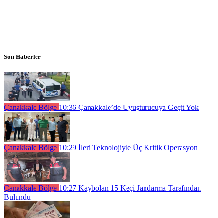
Son Haberler
Çanakkale Bölge
10:36
Çanakkale’de Uyuşturucuya Geçit Yok
Çanakkale Bölge
10:29
İleri Teknolojiyle Üç Kritik Operasyon
Çanakkale Bölge
10:27
Kaybolan 15 Keçi Jandarma Tarafından
Bulundu