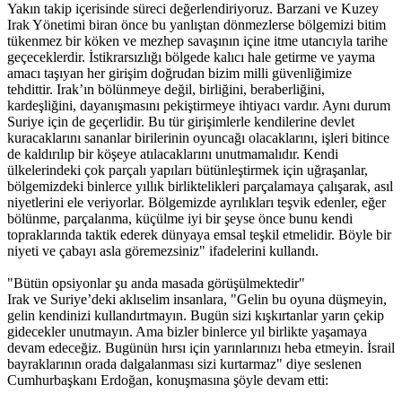
Yakın takip içerisinde süreci değerlendiriyoruz. Barzani ve Kuzey
Irak Yönetimi biran önce bu yanlıştan dönmezlerse bölgemizi bitim
tükenmez bir köken ve mezhep savaşının içine itme utancıyla tarihe
geçeceklerdir. İstikrarsızlığı bölgede kalıcı hale getirme ve yayma
amacı taşıyan her girişim doğrudan bizim milli güvenliğimize
tehdittir. Irak’ın bölünmeye değil, birliğini, beraberliğini,
kardeşliğini, dayanışmasını pekiştirmeye ihtiyacı vardır. Aynı durum
Suriye için de geçerlidir. Bu tür girişimlerle kendilerine devlet
kuracaklarını sananlar birilerinin oyuncağı olacaklarını, işleri bitince
de kaldırılıp bir köşeye atılacaklarını unutmamalıdır. Kendi
ülkelerindeki çok parçalı yapıları bütünleştirmek için uğraşanlar,
bölgemizdeki binlerce yıllık birliktelikleri parçalamaya çalışarak, asıl
niyetlerini ele veriyorlar. Bölgemizde ayrılıkları teşvik edenler, eğer
bölünme, parçalanma, küçülme iyi bir şeyse önce bunu kendi
topraklarında taktik ederek dünyaya emsal teşkil etmelidir. Böyle bir
niyeti ve çabayı asla göremezsiniz" ifadelerini kullandı.
"Bütün opsiyonlar şu anda masada görüşülmektedir"
Irak ve Suriye’deki aklıselim insanlara, "Gelin bu oyuna düşmeyin,
gelin kendinizi kullandırtmayın. Bugün sizi kışkırtanlar yarın çekip
gidecekler unutmayın. Ama bizler binlerce yıl birlikte yaşamaya
devam edeceğiz. Bugünün hırsı için yarınlarınızı heba etmeyin. İsrail
bayraklarının orada dalgalanması sizi kurtarmaz" diye seslenen
Cumhurbaşkanı Erdoğan, konuşmasına şöyle devam etti: