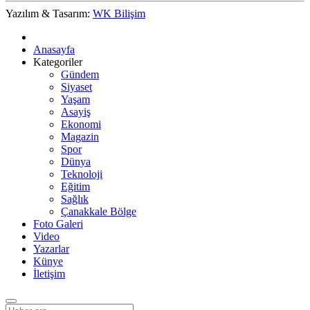
Yazılım & Tasarım:
WK Bilişim
Anasayfa
Kategoriler
Gündem
Siyaset
Yaşam
Asayiş
Ekonomi
Magazin
Spor
Dünya
Teknoloji
Eğitim
Sağlık
Çanakkale Bölge
Foto Galeri
Video
Yazarlar
Künye
İletişim