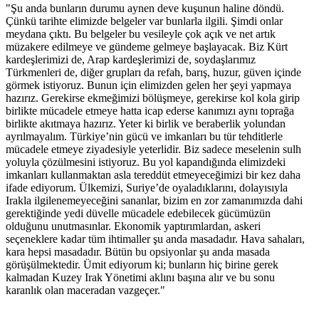
"Şu anda bunların durumu aynen deve kuşunun haline döndü.
Çünkü tarihte elimizde belgeler var bunlarla ilgili. Şimdi onlar
meydana çıktı. Bu belgeler bu vesileyle çok açık ve net artık
müzakere edilmeye ve gündeme gelmeye başlayacak. Biz Kürt
kardeşlerimizi de, Arap kardeşlerimizi de, soydaşlarımız
Türkmenleri de, diğer grupları da refah, barış, huzur, güven içinde
görmek istiyoruz. Bunun için elimizden gelen her şeyi yapmaya
hazırız. Gerekirse ekmeğimizi bölüşmeye, gerekirse kol kola girip
birlikte mücadele etmeye hatta icap ederse kanımızı aynı toprağa
birlikte akıtmaya hazırız. Yeter ki birlik ve beraberlik yolundan
ayrılmayalım. Türkiye’nin gücü ve imkanları bu tür tehditlerle
mücadele etmeye ziyadesiyle yeterlidir. Biz sadece meselenin sulh
yoluyla çözülmesini istiyoruz. Bu yol kapandığında elimizdeki
imkanları kullanmaktan asla tereddüt etmeyeceğimizi bir kez daha
ifade ediyorum. Ülkemizi, Suriye’de oyaladıklarını, dolayısıyla
Irakla ilgilenemeyeceğini sananlar, bizim en zor zamanımızda dahi
gerektiğinde yedi düvelle mücadele edebilecek gücümüzün
olduğunu unutmasınlar. Ekonomik yaptırımlardan, askeri
seçeneklere kadar tüm ihtimaller şu anda masadadır. Hava sahaları,
kara hepsi masadadır. Bütün bu opsiyonlar şu anda masada
görüşülmektedir. Ümit ediyorum ki; bunların hiç birine gerek
kalmadan Kuzey Irak Yönetimi aklını başına alır ve bu sonu
karanlık olan maceradan vazgeçer."