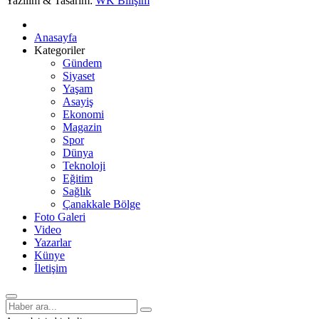
Yazılım & Tasarım:
WK Bilişim
Anasayfa
Kategoriler
Gündem
Siyaset
Yaşam
Asayiş
Ekonomi
Magazin
Spor
Dünya
Teknoloji
Eğitim
Sağlık
Çanakkale Bölge
Foto Galeri
Video
Yazarlar
Künye
İletişim