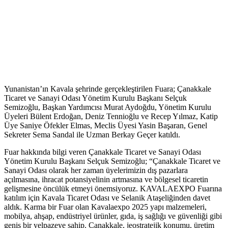
Yunanistan’ın Kavala şehrinde gerçekleştirilen Fuara; Çanakkale
Ticaret ve Sanayi Odası Yönetim Kurulu Başkanı Selçuk
Semizoğlu, Başkan Yardımcısı Murat Aydoğdu, Yönetim Kurulu
Üyeleri Bülent Erdoğan, Deniz Tennioğlu ve Recep Yılmaz, Katip
Üye Saniye Öfekler Elmas, Meclis Üyesi Yasin Başaran, Genel
Sekreter Sema Sandal ile Uzman Berkay Geçer katıldı.
Fuar hakkında bilgi veren Çanakkale Ticaret ve Sanayi Odası
Yönetim Kurulu Başkanı Selçuk Semizoğlu; “Çanakkale Ticaret ve
Sanayi Odası olarak her zaman üyelerimizin dış pazarlara
açılmasına, ihracat potansiyelinin artmasına ve bölgesel ticaretin
gelişmesine öncülük etmeyi önemsiyoruz. KAVALAEXPO Fuarına
katılım için Kavala Ticaret Odası ve Selanik Ataşeliğinden davet
aldık. Karma bir Fuar olan Kavalaexpo 2025 yapı malzemeleri,
mobilya, ahşap, endüstriyel ürünler, gıda, iş sağlığı ve güvenliği gibi
geniş bir yelpazeye sahip. Çanakkale, jeostratejik konumu, üretim