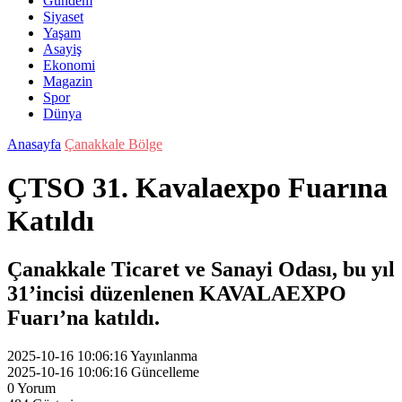
Gündem
Siyaset
Yaşam
Asayiş
Ekonomi
Magazin
Spor
Dünya
Anasayfa
Çanakkale Bölge
ÇTSO 31. Kavalaexpo Fuarına
Katıldı
Çanakkale Ticaret ve Sanayi Odası, bu yıl
31’incisi düzenlenen KAVALAEXPO
Fuarı’na katıldı.
2025-10-16 10:06:16
Yayınlanma
2025-10-16 10:06:16
Güncelleme
0
Yorum