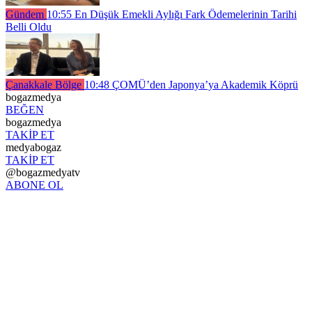
Gündem
10:55
En Düşük Emekli Aylığı Fark Ödemelerinin Tarihi
Belli Oldu
Çanakkale Bölge
10:48
ÇOMÜ’den Japonya’ya Akademik Köprü
bogazmedya
BEĞEN
bogazmedya
TAKİP ET
medyabogaz
TAKİP ET
@bogazmedyatv
ABONE OL