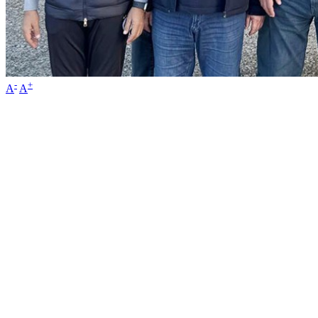
-
+
A
A