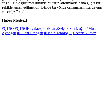
çeşitliliği ve girişimci ruhuyla bu tür platformlarda daha güçlü bir
şekilde temsil edilmelidir. Biz de bu yönde çalışmalarımıza devam
edeceğiz.” dedi.
Haber Merkezi
#ÇTSO
#ÇTSOKavalaexpo
#Fuar
#Selçuk Semizoğlu
#Murat
Aydoğdu
#Bülent Erdoğan
#Deniz Tennioğlu
#Recep Yılmaz