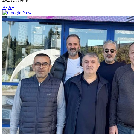
484
Gösterim
-
+
A
A