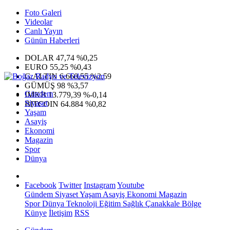
Foto Galeri
Videolar
Canlı Yayın
Günün Haberleri
DOLAR
47,74
%0,25
EURO
55,25
%0,43
G.ALTIN
6.660,55
%2,59
GÜMÜŞ
98
%3,57
Gündem
IMKB
13.779,39
%-0,14
Siyaset
BITCOIN
64.884
%0,82
Yaşam
Asayiş
Ekonomi
Magazin
Spor
Dünya
Facebook
Twitter
Instagram
Youtube
Gündem
Siyaset
Yaşam
Asayiş
Ekonomi
Magazin
Spor
Dünya
Teknoloji
Eğitim
Sağlık
Çanakkale Bölge
Künye
İletişim
RSS