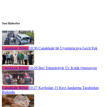
Son Haberler
Çanakkale Bölge
10:36
Çanakkale’de Uyuşturucuya Geçit Yok
Çanakkale Bölge
10:29
İleri Teknolojiyle Üç Kritik Operasyon
Çanakkale Bölge
10:27
Kaybolan 15 Keçi Jandarma Tarafından
Bulundu