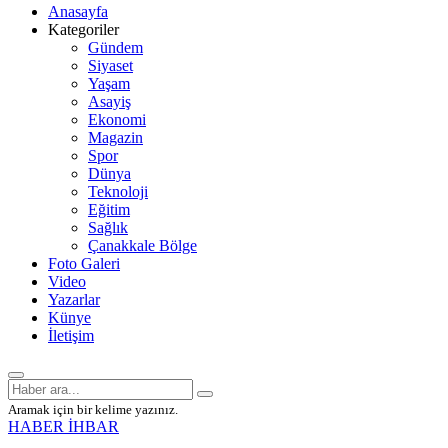
Anasayfa
Kategoriler
Gündem
Siyaset
Yaşam
Asayiş
Ekonomi
Magazin
Spor
Dünya
Teknoloji
Eğitim
Sağlık
Çanakkale Bölge
Foto Galeri
Video
Yazarlar
Künye
İletişim
Aramak için bir kelime yazınız.
HABER İHBAR