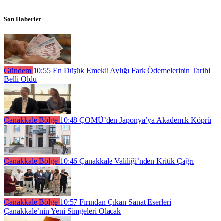
Son Haberler
Gündem
10:55
En Düşük Emekli Aylığı Fark Ödemelerinin Tarihi
Belli Oldu
Çanakkale Bölge
10:48
ÇOMÜ’den Japonya’ya Akademik Köprü
Çanakkale Bölge
10:46
Çanakkale Valiliği’nden Kritik Çağrı
Çanakkale Bölge
10:57
Fırından Çıkan Sanat Eserleri
Çanakkale’nin Yeni Simgeleri Olacak