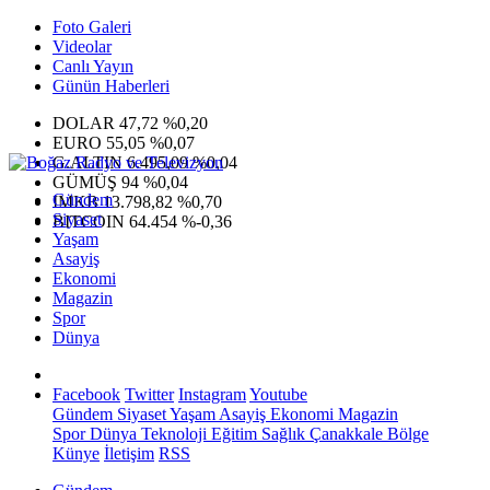
Foto Galeri
Videolar
Canlı Yayın
Günün Haberleri
DOLAR
47,72
%0,20
EURO
55,05
%0,07
G.ALTIN
6.495,09
%0,04
GÜMÜŞ
94
%0,04
Gündem
IMKB
13.798,82
%0,70
Siyaset
BITCOIN
64.454
%-0,36
Yaşam
Asayiş
Ekonomi
Magazin
Spor
Dünya
Facebook
Twitter
Instagram
Youtube
Gündem
Siyaset
Yaşam
Asayiş
Ekonomi
Magazin
Spor
Dünya
Teknoloji
Eğitim
Sağlık
Çanakkale Bölge
Künye
İletişim
RSS