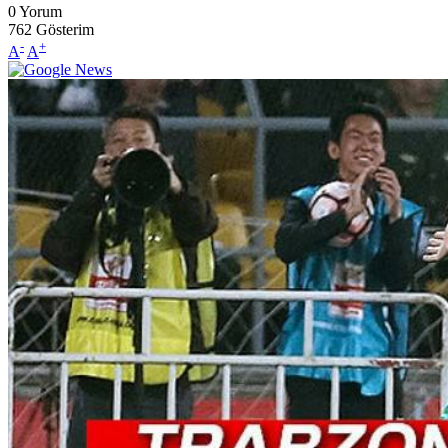
0
Yorum
762
Gösterim
-
+
A
A