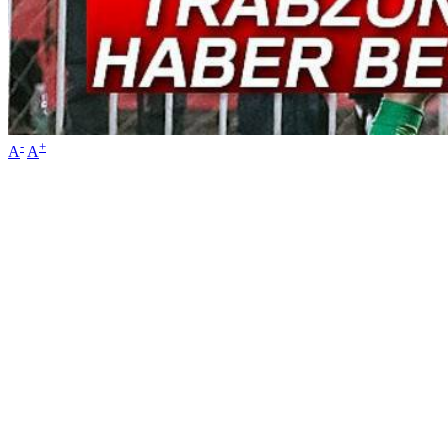
-
+
A
A