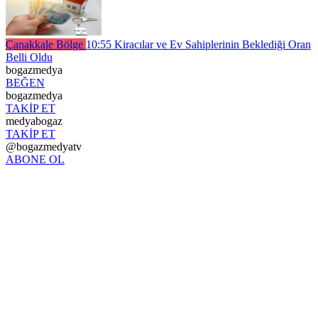
Çanakkale Bölge
10:55
Kiracılar ve Ev Sahiplerinin Beklediği Oran
Belli Oldu
bogazmedya
BEĞEN
bogazmedya
TAKİP ET
medyabogaz
TAKİP ET
@bogazmedyatv
ABONE OL