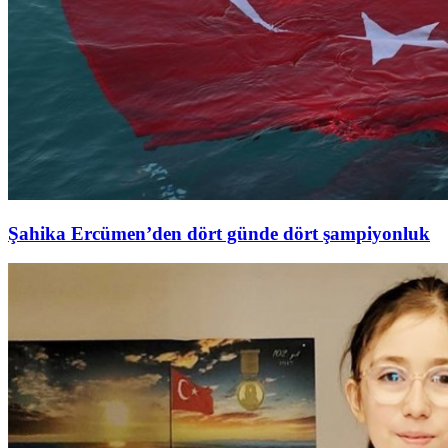
Şahika Ercümen’den dört günde dört şampiyonluk