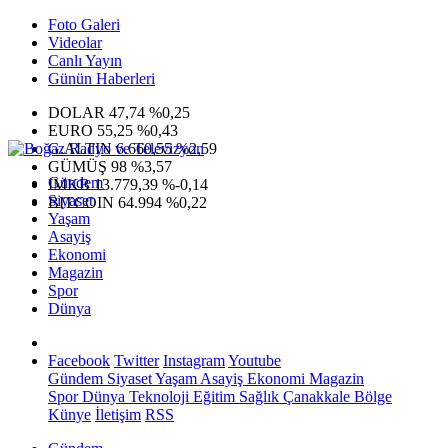
Foto Galeri
Videolar
Canlı Yayın
Günün Haberleri
DOLAR
47,74
%0,25
EURO
55,25
%0,43
G.ALTIN
6.660,55
%2,59
GÜMÜŞ
98
%3,57
Gündem
IMKB
13.779,39
%-0,14
Siyaset
BITCOIN
64.994
%0,22
Yaşam
Asayiş
Ekonomi
Magazin
Spor
Dünya
Facebook
Twitter
Instagram
Youtube
Gündem
Siyaset
Yaşam
Asayiş
Ekonomi
Magazin
Spor
Dünya
Teknoloji
Eğitim
Sağlık
Çanakkale Bölge
Künye
İletişim
RSS