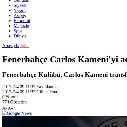
Gündem
Siyaset
Yaşam
Asayiş
Ekonomi
Magazin
Spor
Dünya
Anasayfa
Spor
Fenerbahçe Carlos Kameni'yi aç
Fenerbahçe Kulübü, Carlos Kameni transfer
2017-7-4 09:11:37
Yayınlanma
2017-7-4 09:11:37
Güncelleme
0
Yorum
774
Gösterim
-
+
A
A