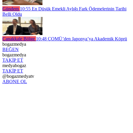
Gündem
10:55
En Düşük Emekli Aylığı Fark Ödemelerinin Tarihi
Belli Oldu
Çanakkale Bölge
10:48
ÇOMÜ’den Japonya’ya Akademik Köprü
bogazmedya
BEĞEN
bogazmedya
TAKİP ET
medyabogaz
TAKİP ET
@bogazmedyatv
ABONE OL