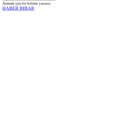
Aramak için bir kelime yazınız.
HABER İHBAR