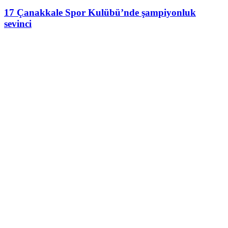
17 Çanakkale Spor Kulübü’nde şampiyonluk
sevinci