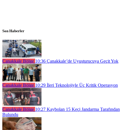
Son Haberler
Çanakkale Bölge
10:36
Çanakkale’de Uyuşturucuya Geçit Yok
Çanakkale Bölge
10:29
İleri Teknolojiyle Üç Kritik Operasyon
Çanakkale Bölge
10:27
Kaybolan 15 Keçi Jandarma Tarafından
Bulundu