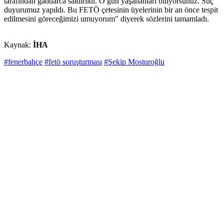
tarafından gaddarca saldırıldı. O gün yaşananları biliyorsunuz. Suç
duyurumuz yapıldı. Bu FETÖ çetesinin üyelerinin bir an önce tespit
edilmesini göreceğimizi umuyorum" diyerek sözlerini tamamladı.
Kaynak:
İHA
#fenerbahçe
#fetö soruşturması
#Şekip Mosturoğlu