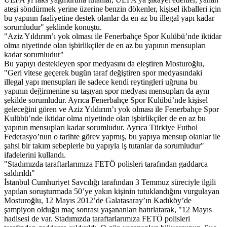
ateşi söndürmek yerine üzerine benzin dökenler, kişisel ikballeri için
bu yapının faaliyetine destek olanlar da en az bu illegal yapı kadar
sorumludur" şeklinde konuştu.
"Aziz Yıldırım’ı yok olması ile Fenerbahçe Spor Kulübü’nde iktidar
olma niyetinde olan işbirlikçiler de en az bu yapının mensupları
kadar sorumludur"
Bu yapıyı destekleyen spor medyasını da eleştiren Mosturoğlu,
"Geri vitese geçerek bugün taraf değiştiren spor medyasındaki
illegal yapı mensupları ile sadece kendi reytingleri uğruna bu
yapının değirmenine su taşıyan spor medyası mensupları da aynı
şekilde sorumludur. Ayrıca Fenerbahçe Spor Kulübü’nde kişisel
geleceğini gören ve Aziz Yıldırım’ı yok olması ile Fenerbahçe Spor
Kulübü’nde iktidar olma niyetinde olan işbirlikçiler de en az bu
yapının mensupları kadar sorumludur. Ayrıca Türkiye Futbol
Federasyo’nun o tarihte görev yapmış, bu yapıya mensup olanlar ile
şahsi bir takım sebeplerle bu yapıyla iş tutanlar da sorumludur"
ifadelerini kullandı.
"Stadımızda taraftarlarımıza FETÖ polisleri tarafından gaddarca
saldırıldı"
İstanbul Cumhuriyet Savcılığı tarafından 3 Temmuz süreciyle ilgili
yapılan soruşturmada 50’ye yakın kişinin tutuklandığını vurgulayan
Mosturoğlu, 12 Mayıs 2012’de Galatasaray’ın Kadıköy’de
şampiyon olduğu maç sonrası yaşananları hatırlatarak, "12 Mayıs
hadisesi de var. Stadımızda taraftarlarımıza FETÖ polisleri