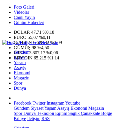
Foto Galeri
Videolar
Canlı Yayın
Günün Haberleri
DOLAR
47,71
%0,18
EURO
55,07
%0,11
G.ALTIN
6.628,32
%2,09
GÜMÜŞ
98
%4,50
Gündem
IMKB
13.807,17
%0,06
Siyaset
BITCOIN
65.215
%1,14
Yaşam
Asayiş
Ekonomi
Magazin
Spor
Dünya
Facebook
Twitter
Instagram
Youtube
Gündem
Siyaset
Yaşam
Asayiş
Ekonomi
Magazin
Spor
Dünya
Teknoloji
Eğitim
Sağlık
Çanakkale Bölge
Künye
İletişim
RSS