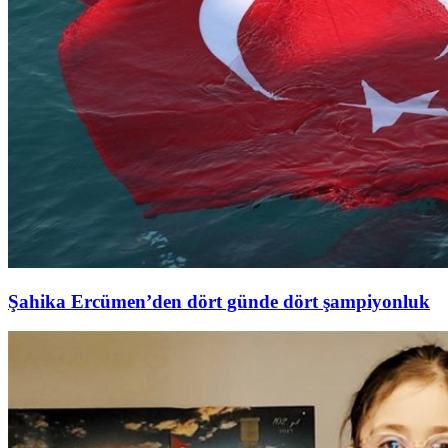
Şahika Ercümen’den dört günde dört şampiyonluk