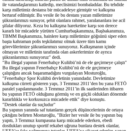
ile vatandaşlarımızı katledip, meclisimizi bombaladılar. Bu tehdide
karşı milletimiz destansı bir mücadeleye girmiştir ve kalkışma
bertaraf edilmiştir. Bu vesile ile bu destanı yazan milletimize
şükranlarımızı sunuyor, şehit olanlara rahmet, yaralananlara ise acil
şifalar diliyoruz. Keza bu kalkışma hareketine karşı son derece
kararlı bir mücadele yürüten Cumhurbaşkanımıza, Başbakanımıza,
TBMM Başkanımıza, hainlere karşı milletimize göğsünü siper eden
başta kahraman polis teşkilatımız olmak üzere tüm kamu
görevlilerimize şükranlarımızı sunuyoruz. Kalkışmanın içinde
olmayan ve milletinin tarafında olan askerlerimize de ayrıca
şükranlarımızı sunuyoruz" dedi.
"Bu illegal yapının Fenerbahçe Kulübü’nü de ele geçirmeye çalıştı"
Bu illegal yapının Fenerbahçe Kulübü’nü de ele geçirmeye
çalıştığını ancak başaramadığını vurgulayan Mosturoğlu,
"Fenerbahçe Spor Kulübü devletinin yanındadır. Devletimize
kalkışma cürreti gösteren yapı, 3 Temmuz 2011’den bu yana FETÖ
paralel yapılanmasıdır. 3 Temmuz 2011’in ilk saatlerinden itibaren
bu yapının FETÖ olduğunu görmüş ve en güçlü oldukları dönemde
kararlılıkla ve korkusuzca mücadele ettik" diye konuştu.
"Destek olanlar da suçludur"
Bu yapının yanında saf tutanların gerçek düşüncelerinin de ortaya
çıktığını belirten Mosturoğlu, "Bizler her vesile ile bu yapının baş
yapıtı, 3 Temmuz kumpasına karşı mücadele ederken, ebedi
dostlukları unutup sportif rekabet uğruna bunlara destek olanlar,
UEFA’yı faks yağmuruna tutanlar, UEFA’ya şikayet edenler, yanan