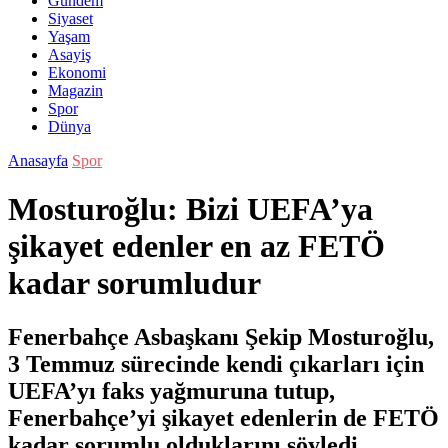
Gündem
Siyaset
Yaşam
Asayiş
Ekonomi
Magazin
Spor
Dünya
Anasayfa
Spor
Mosturoğlu: Bizi UEFA’ya
şikayet edenler en az FETÖ
kadar sorumludur
Fenerbahçe Asbaşkanı Şekip Mosturoğlu,
3 Temmuz sürecinde kendi çıkarları için
UEFA’yı faks yağmuruna tutup,
Fenerbahçe’yi şikayet edenlerin de FETÖ
kadar sorumlu olduklarını söyledi.