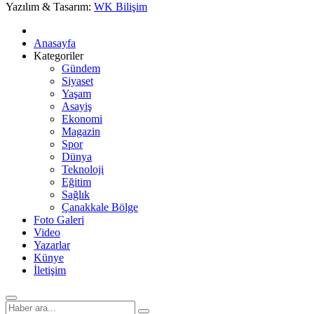
Yazılım & Tasarım:
WK Bilişim
Anasayfa
Kategoriler
Gündem
Siyaset
Yaşam
Asayiş
Ekonomi
Magazin
Spor
Dünya
Teknoloji
Eğitim
Sağlık
Çanakkale Bölge
Foto Galeri
Video
Yazarlar
Künye
İletişim