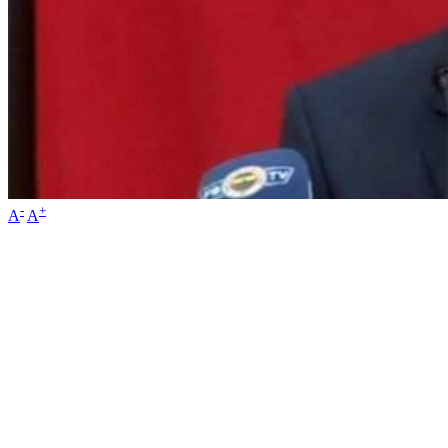
-
+
A
A