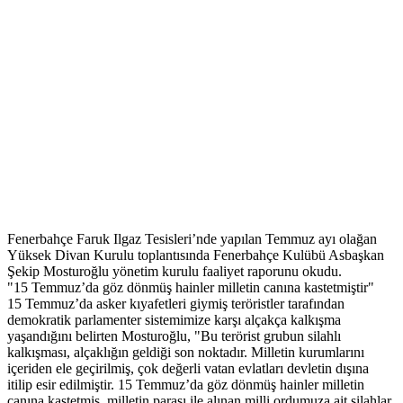
Fenerbahçe Faruk Ilgaz Tesisleri’nde yapılan Temmuz ayı olağan
Yüksek Divan Kurulu toplantısında Fenerbahçe Kulübü Asbaşkan
Şekip Mosturoğlu yönetim kurulu faaliyet raporunu okudu.
"15 Temmuz’da göz dönmüş hainler milletin canına kastetmiştir"
15 Temmuz’da asker kıyafetleri giymiş teröristler tarafından
demokratik parlamenter sistemimize karşı alçakça kalkışma
yaşandığını belirten Mosturoğlu, "Bu terörist grubun silahlı
kalkışması, alçaklığın geldiği son noktadır. Milletin kurumlarını
içeriden ele geçirilmiş, çok değerli vatan evlatları devletin dışına
itilip esir edilmiştir. 15 Temmuz’da göz dönmüş hainler milletin
canına kastetmiş, milletin parası ile alınan milli ordumuza ait silahlar