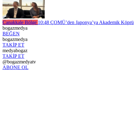
Çanakkale Bölge
10:48
ÇOMÜ’den Japonya’ya Akademik Köprü
bogazmedya
BEĞEN
bogazmedya
TAKİP ET
medyabogaz
TAKİP ET
@bogazmedyatv
ABONE OL