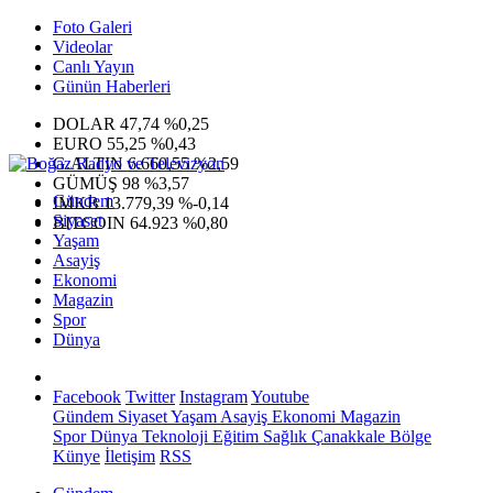
Foto Galeri
Videolar
Canlı Yayın
Günün Haberleri
DOLAR
47,74
%0,25
EURO
55,25
%0,43
G.ALTIN
6.660,55
%2,59
GÜMÜŞ
98
%3,57
Gündem
IMKB
13.779,39
%-0,14
Siyaset
BITCOIN
64.923
%0,80
Yaşam
Asayiş
Ekonomi
Magazin
Spor
Dünya
Facebook
Twitter
Instagram
Youtube
Gündem
Siyaset
Yaşam
Asayiş
Ekonomi
Magazin
Spor
Dünya
Teknoloji
Eğitim
Sağlık
Çanakkale Bölge
Künye
İletişim
RSS