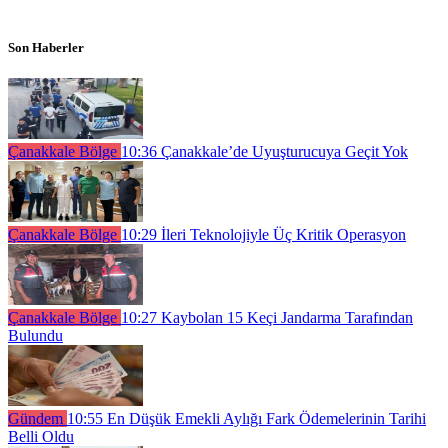
Son Haberler
Çanakkale Bölge
10:36
Çanakkale’de Uyuşturucuya Geçit Yok
Çanakkale Bölge
10:29
İleri Teknolojiyle Üç Kritik Operasyon
Çanakkale Bölge
10:27
Kaybolan 15 Keçi Jandarma Tarafından
Bulundu
Gündem
10:55
En Düşük Emekli Aylığı Fark Ödemelerinin Tarihi
Belli Oldu