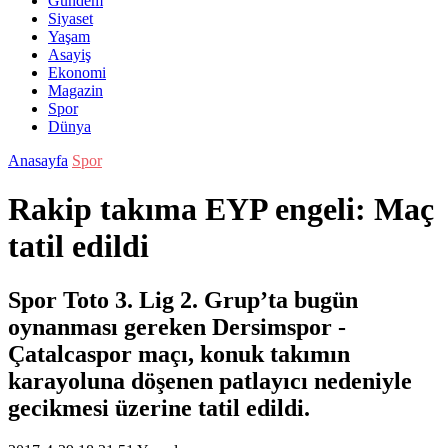
Gündem
Siyaset
Yaşam
Asayiş
Ekonomi
Magazin
Spor
Dünya
Anasayfa
Spor
Rakip takıma EYP engeli: Maç
tatil edildi
Spor Toto 3. Lig 2. Grup’ta bugün
oynanması gereken Dersimspor -
Çatalcaspor maçı, konuk takımın
karayoluna döşenen patlayıcı nedeniyle
gecikmesi üzerine tatil edildi.