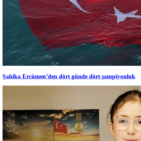
Şahika Ercümen’den dört günde dört şampiyonluk