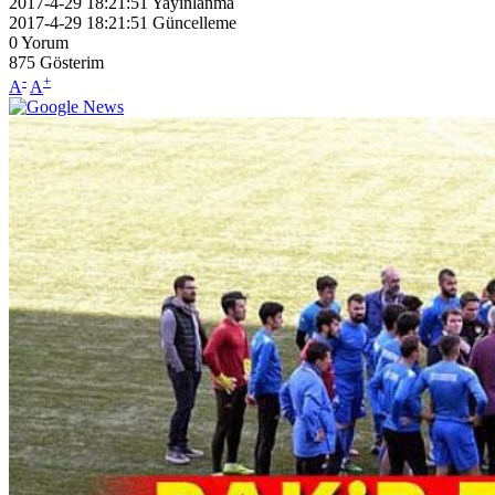
2017-4-29 18:21:51
Yayınlanma
2017-4-29 18:21:51
Güncelleme
0
Yorum
875
Gösterim
-
+
A
A