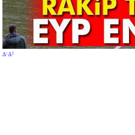
-
+
A
A