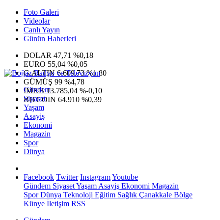
Foto Galeri
Videolar
Canlı Yayın
Günün Haberleri
DOLAR
47,71
%0,18
EURO
55,04
%0,05
G.ALTIN
6.609,73
%1,80
GÜMÜŞ
99
%4,78
Gündem
IMKB
13.785,04
%-0,10
Siyaset
BITCOIN
64.910
%0,39
Yaşam
Asayiş
Ekonomi
Magazin
Spor
Dünya
Facebook
Twitter
Instagram
Youtube
Gündem
Siyaset
Yaşam
Asayiş
Ekonomi
Magazin
Spor
Dünya
Teknoloji
Eğitim
Sağlık
Çanakkale Bölge
Künye
İletişim
RSS