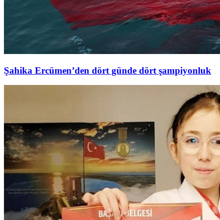
Şahika Ercümen’den dört günde dört şampiyonluk