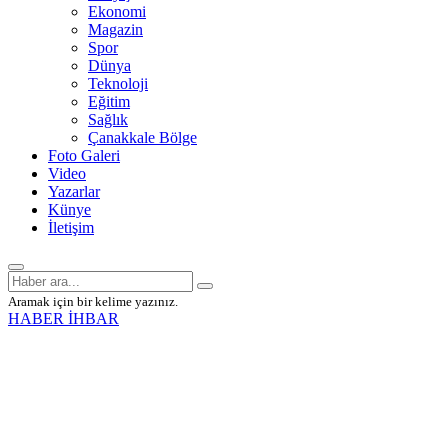
Ekonomi
Magazin
Spor
Dünya
Teknoloji
Eğitim
Sağlık
Çanakkale Bölge
Foto Galeri
Video
Yazarlar
Künye
İletişim
Aramak için bir kelime yazınız.
HABER İHBAR