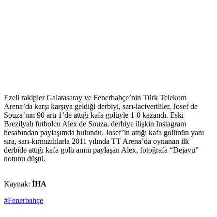
Ezeli rakipler Galatasaray ve Fenerbahçe’nin Türk Telekom
Arena’da karşı karşıya geldiği derbiyi, sarı-lacivertliler, Josef de
Souza’nın 90 artı 1’de attığı kafa golüyle 1-0 kazandı. Eski
Brezilyalı futbolcu Alex de Souza, derbiye ilişkin Instagram
hesabından paylaşımda bulundu. Josef’in attığı kafa golünün yanı
sıra, sarı-kırmızılılarla 2011 yılında TT Arena’da oynanan ilk
derbide attığı kafa golü anını paylaşan Alex, fotoğrafa “Dejavu”
notunu düştü.
Kaynak:
İHA
#Fenerbahçe