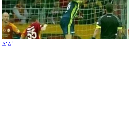
-
+
A
A