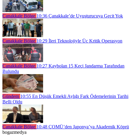
Çanakkale Bölge
10:36
Çanakkale’de Uyuşturucuya Geçit Yok
Çanakkale Bölge
10:29
İleri Teknolojiyle Üç Kritik Operasyon
Çanakkale Bölge
10:27
Kaybolan 15 Keçi Jandarma Tarafından
Bulundu
Gündem
10:55
En Düşük Emekli Aylığı Fark Ödemelerinin Tarihi
Belli Oldu
Çanakkale Bölge
10:48
ÇOMÜ’den Japonya’ya Akademik Köprü
bogazmedya