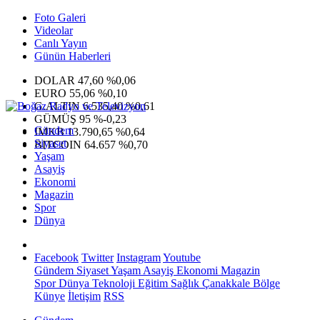
Foto Galeri
Videolar
Canlı Yayın
Günün Haberleri
DOLAR
47,60
%0,06
EURO
55,06
%0,10
G.ALTIN
6.535,40
%0,61
GÜMÜŞ
95
%-0,23
Gündem
IMKB
13.790,65
%0,64
Siyaset
BITCOIN
64.657
%0,70
Yaşam
Asayiş
Ekonomi
Magazin
Spor
Dünya
Facebook
Twitter
Instagram
Youtube
Gündem
Siyaset
Yaşam
Asayiş
Ekonomi
Magazin
Spor
Dünya
Teknoloji
Eğitim
Sağlık
Çanakkale Bölge
Künye
İletişim
RSS