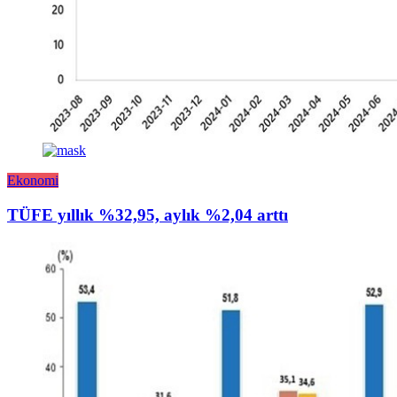
Ekonomi
TÜFE yıllık %32,95, aylık %2,04 arttı