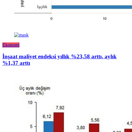
Ekonomi
İnşaat maliyet endeksi yıllık %23,58 arttı, aylık
%1,37 arttı