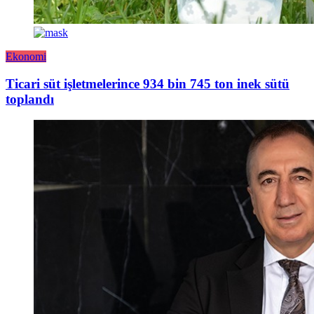
Ekonomi
Ticari süt işletmelerince 934 bin 745 ton inek sütü
toplandı