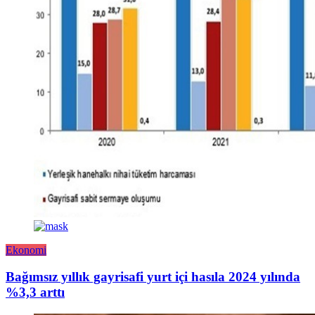
Ekonomi
Bağımsız yıllık gayrisafi yurt içi hasıla 2024 yılında
%3,3 arttı