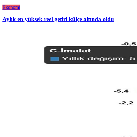
Ekonomi
Aylık en yüksek reel getiri külçe altında oldu