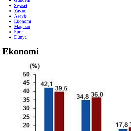
Gündem
Siyaset
Yaşam
Asayiş
Ekonomi
Magazin
Spor
Dünya
Ekonomi