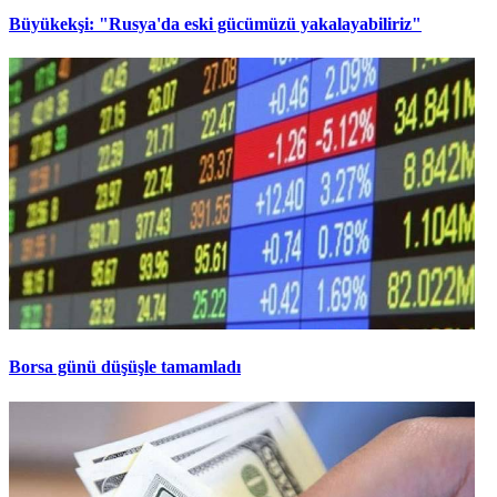
Büyükekşi: "Rusya'da eski gücümüzü yakalayabiliriz"
Borsa günü düşüşle tamamladı