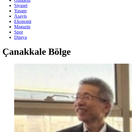
Gündem
Siyaset
Yaşam
Asayiş
Ekonomi
Magazin
Spor
Dünya
Çanakkale Bölge