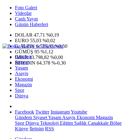
Foto Galeri
Videolar
Canlı Yayın
Günün Haberleri
DOLAR
47,71
%0,19
EURO
55,03
%0,02
G.ALTIN
6.525,35
%0,50
GÜMÜŞ
95
%1,12
Gündem
IMKB
13.798,82
%0,00
Siyaset
BITCOIN
64.378
%-0,30
Yaşam
Asayiş
Ekonomi
Magazin
Spor
Dünya
Facebook
Twitter
Instagram
Youtube
Gündem
Siyaset
Yaşam
Asayiş
Ekonomi
Magazin
Spor
Dünya
Teknoloji
Eğitim
Sağlık
Çanakkale Bölge
Künye
İletişim
RSS