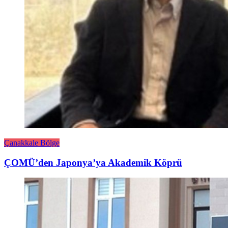
Çanakkale Bölge
ÇOMÜ’den Japonya’ya Akademik Köprü