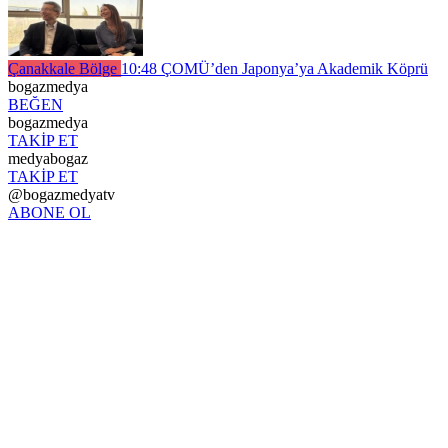
Çanakkale Bölge
10:48
ÇOMÜ’den Japonya’ya Akademik Köprü
bogazmedya
BEĞEN
bogazmedya
TAKİP ET
medyabogaz
TAKİP ET
@bogazmedyatv
ABONE OL