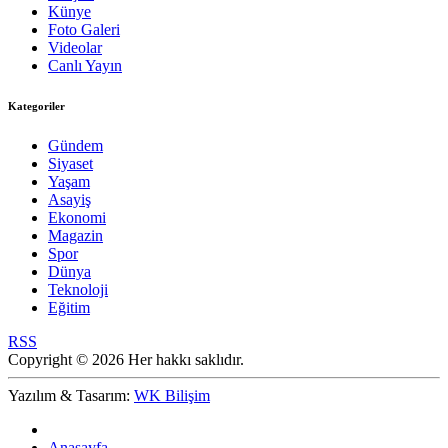
Künye
Foto Galeri
Videolar
Canlı Yayın
Kategoriler
Gündem
Siyaset
Yaşam
Asayiş
Ekonomi
Magazin
Spor
Dünya
Teknoloji
Eğitim
RSS
Copyright © 2026 Her hakkı saklıdır.
Yazılım & Tasarım:
WK Bilişim
Anasayfa