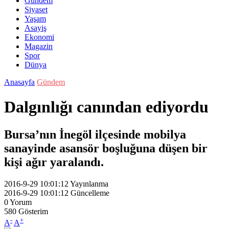
Gündem
Siyaset
Yaşam
Asayiş
Ekonomi
Magazin
Spor
Dünya
Anasayfa
Gündem
Dalgınlığı canından ediyordu
Bursa’nın İnegöl ilçesinde mobilya
sanayinde asansör boşluğuna düşen bir
kişi ağır yaralandı.
2016-9-29 10:01:12
Yayınlanma
2016-9-29 10:01:12
Güncelleme
0
Yorum
580
Gösterim
-
+
A
A