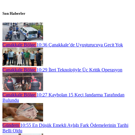
Son Haberler
Çanakkale Bölge
10:36
Çanakkale’de Uyuşturucuya Geçit Yok
Çanakkale Bölge
10:29
İleri Teknolojiyle Üç Kritik Operasyon
Çanakkale Bölge
10:27
Kaybolan 15 Keçi Jandarma Tarafından
Bulundu
Gündem
10:55
En Düşük Emekli Aylığı Fark Ödemelerinin Tarihi
Belli Oldu