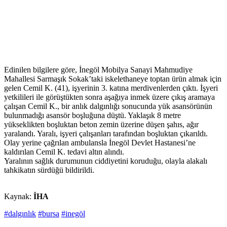
Edinilen bilgilere göre, İnegöl Mobilya Sanayi Mahmudiye
Mahallesi Sarmaşık Sokak’taki iskelethaneye toptan ürün almak için
gelen Cemil K. (41), işyerinin 3. katına merdivenlerden çıktı. İşyeri
yetkilileri ile görüştükten sonra aşağıya inmek üzere çıkış aramaya
çalışan Cemil K., bir anlık dalgınlığı sonucunda yük asansörünün
bulunmadığı asansör boşluğuna düştü. Yaklaşık 8 metre
yükseklikten boşluktan beton zemin üzerine düşen şahıs, ağır
yaralandı. Yaralı, işyeri çalışanları tarafından boşluktan çıkarıldı.
Olay yerine çağrılan ambulansla İnegöl Devlet Hastanesi’ne
kaldırılan Cemil K. tedavi altın alındı.
Yaralının sağlık durumunun ciddiyetini koruduğu, olayla alakalı
tahkikatın sürdüğü bildirildi.
Kaynak:
İHA
#dalgınlık
#bursa
#inegöl