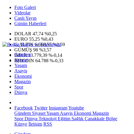
Foto Galeri
Videolar
Canlı Yayın
Günün Haberleri
DOLAR
47,74
%0,25
EURO
55,25
%0,43
G.ALTIN
6.660,55
%2,59
GÜMÜŞ
98
%3,57
Gündem
IMKB
13.779,39
%-0,14
Siyaset
BITCOIN
64.788
%-0,33
Yaşam
Asayiş
Ekonomi
Magazin
Spor
Dünya
Facebook
Twitter
Instagram
Youtube
Gündem
Siyaset
Yaşam
Asayiş
Ekonomi
Magazin
Spor
Dünya
Teknoloji
Eğitim
Sağlık
Çanakkale Bölge
Künye
İletişim
RSS