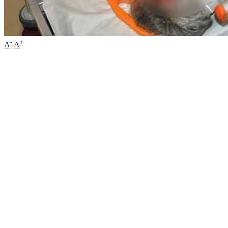
-
+
A
A