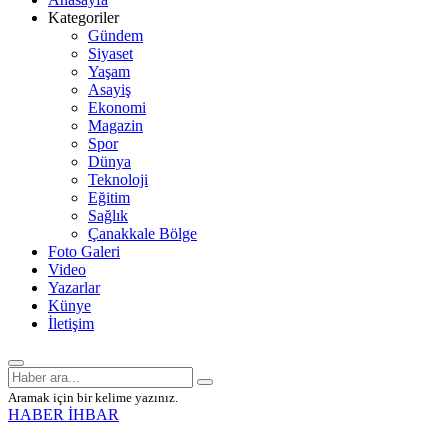
Kategoriler
Gündem
Siyaset
Yaşam
Asayiş
Ekonomi
Magazin
Spor
Dünya
Teknoloji
Eğitim
Sağlık
Çanakkale Bölge
Foto Galeri
Video
Yazarlar
Künye
İletişim
Aramak için bir kelime yazınız.
HABER İHBAR