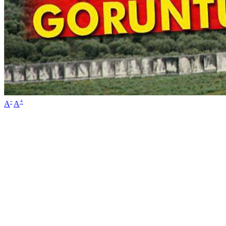
-
+
A
A