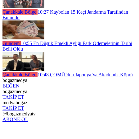
Çanakkale Bölge
10:27
Kaybolan 15 Keçi Jandarma Tarafından
Bulundu
Gündem
10:55
En Düşük Emekli Aylığı Fark Ödemelerinin Tarihi
Belli Oldu
Çanakkale Bölge
10:48
ÇOMÜ’den Japonya’ya Akademik Köprü
bogazmedya
BEĞEN
bogazmedya
TAKİP ET
medyabogaz
TAKİP ET
@bogazmedyatv
ABONE OL