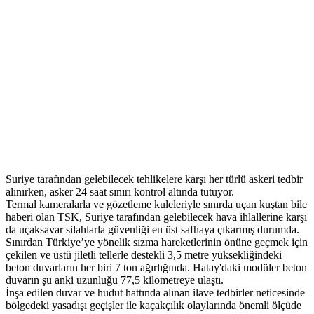
Suriye tarafından gelebilecek tehlikelere karşı her türlü askeri tedbir
alınırken, asker 24 saat sınırı kontrol altında tutuyor.
Termal kameralarla ve gözetleme kuleleriyle sınırda uçan kuştan bile
haberi olan TSK, Suriye tarafından gelebilecek hava ihlallerine karşı
da uçaksavar silahlarla güvenliği en üst safhaya çıkarmış durumda.
Sınırdan Türkiye’ye yönelik sızma hareketlerinin önüne geçmek için
çekilen ve üstü jiletli tellerle destekli 3,5 metre yüksekliğindeki
beton duvarların her biri 7 ton ağırlığında. Hatay'daki modüler beton
duvarın şu anki uzunluğu 77,5 kilometreye ulaştı.
İnşa edilen duvar ve hudut hattında alınan ilave tedbirler neticesinde
bölgedeki yasadışı geçişler ile kaçakçılık olaylarında önemli ölçüde