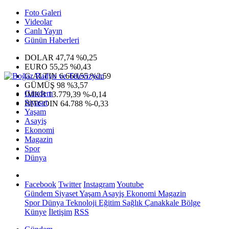
Foto Galeri
Videolar
Canlı Yayın
Günün Haberleri
DOLAR
47,74
%0,25
EURO
55,25
%0,43
G.ALTIN
6.660,55
%2,59
GÜMÜŞ
98
%3,57
Gündem
IMKB
13.779,39
%-0,14
Siyaset
BITCOIN
64.788
%-0,33
Yaşam
Asayiş
Ekonomi
Magazin
Spor
Dünya
Facebook
Twitter
Instagram
Youtube
Gündem
Siyaset
Yaşam
Asayiş
Ekonomi
Magazin
Spor
Dünya
Teknoloji
Eğitim
Sağlık
Çanakkale Bölge
Künye
İletişim
RSS